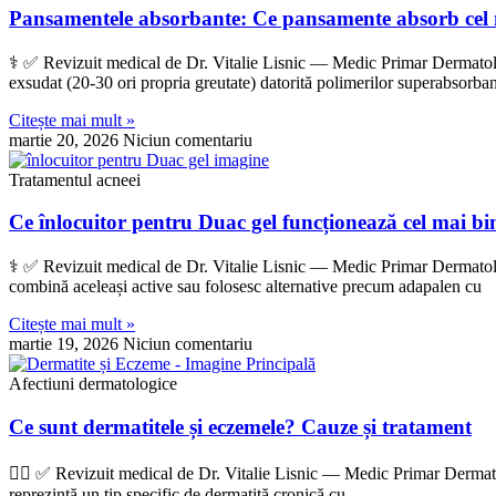
Pansamentele absorbante: Ce pansamente absorb cel m
‍⚕️ ✅ Revizuit medical de Dr. Vitalie Lisnic — Medic Primar Dermatol
exsudat (20-30 ori propria greutate) datorită polimerilor superabsorban
Citește mai mult »
martie 20, 2026
Niciun comentariu
Tratamentul acneei
Ce înlocuitor pentru Duac gel funcționează cel mai bi
‍⚕️ ✅ Revizuit medical de Dr. Vitalie Lisnic — Medic Primar Dermatolo
combină aceleași active sau folosesc alternative precum adapalen cu
Citește mai mult »
martie 19, 2026
Niciun comentariu
Afectiuni dermatologice
Ce sunt dermatitele și eczemele? Cauze și tratament
👨‍⚕️ ✅ Revizuit medical de Dr. Vitalie Lisnic — Medic Primar Dermato
reprezintă un tip specific de dermatită cronică cu