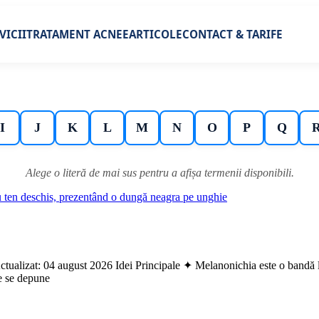
VICII
TRATAMENT ACNEE
ARTICOLE
CONTACT & TARIFE
I
J
K
L
M
N
O
P
Q
Alege o literă de mai sus pentru a afișa termenii disponibili.
tualizat: 04 august 2026 Idei Principale ✦ Melanonichia este o bandă l
e se depune