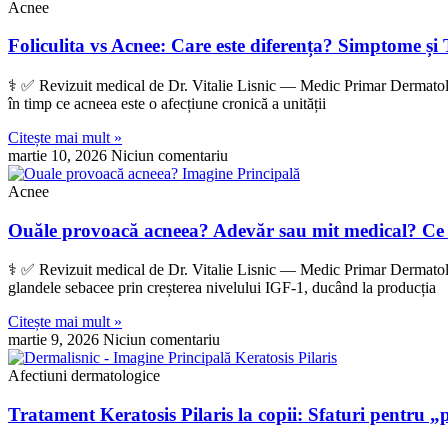
Acnee
Foliculita vs Acnee: Care este diferența? Simptome și
‍⚕️ ✅ Revizuit medical de Dr. Vitalie Lisnic — Medic Primar Dermatolog 
în timp ce acneea este o afecțiune cronică a unității
Citește mai mult »
martie 10, 2026
Niciun comentariu
Acnee
Ouăle provoacă acneea? Adevăr sau mit medical? Ce 
‍⚕️ ✅ Revizuit medical de Dr. Vitalie Lisnic — Medic Primar Dermatolo
glandele sebacee prin creșterea nivelului IGF-1, ducând la producția
Citește mai mult »
martie 9, 2026
Niciun comentariu
Afectiuni dermatologice
Tratament Keratosis Pilaris la copii: Sfaturi pentru „