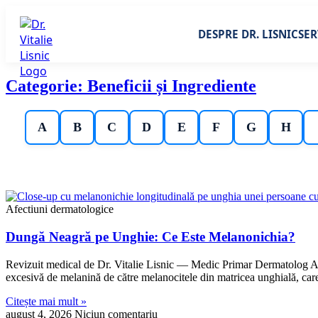
DESPRE DR. LISNIC
SER
Categorie: Beneficii și Ingrediente
A
B
C
D
E
F
G
H
Afectiuni dermatologice
Dungă Neagră pe Unghie: Ce Este Melanonichia?
Revizuit medical de Dr. Vitalie Lisnic — Medic Primar Dermatolog Ac
excesivă de melanină de către melanocitele din matricea unghială, car
Citește mai mult »
august 4, 2026
Niciun comentariu