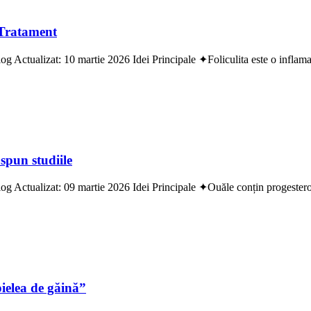
 Tratament
Actualizat: 10 martie 2026 Idei Principale ✦Foliculita este o inflamație
spun studiile
g Actualizat: 09 martie 2026 Idei Principale ✦Ouăle conțin progesteron ș
pielea de găină”