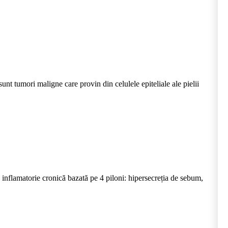
t tumori maligne care provin din celulele epiteliale ale pielii
nflamatorie cronică bazată pe 4 piloni: hipersecreția de sebum,