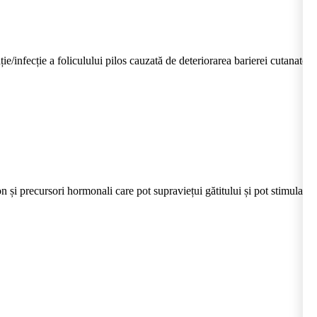
/infecție a foliculului pilos cauzată de deteriorarea barierei cutanate,
i precursori hormonali care pot supraviețui gătitului și pot stimula