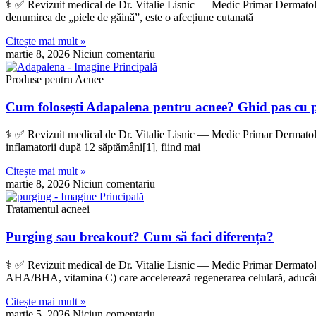
‍⚕️ ✅ Revizuit medical de Dr. Vitalie Lisnic — Medic Primar Dermatolo
denumirea de „piele de găină”, este o afecțiune cutanată
Citește mai mult »
martie 8, 2026
Niciun comentariu
Produse pentru Acnee
Cum folosești Adapalena pentru acnee? Ghid pas cu 
‍⚕️ ✅ Revizuit medical de Dr. Vitalie Lisnic — Medic Primar Dermatolo
inflamatorii după 12 săptămâni[1], fiind mai
Citește mai mult »
martie 8, 2026
Niciun comentariu
Tratamentul acneei
Purging sau breakout? Cum să faci diferența?
‍⚕️ ✅ Revizuit medical de Dr. Vitalie Lisnic — Medic Primar Dermatolog
AHA/BHA, vitamina C) care accelerează regenerarea celulară, aducâ
Citește mai mult »
martie 5, 2026
Niciun comentariu