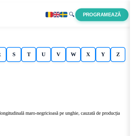
🔍
PROGRAMEAZĂ
R
S
T
U
V
W
X
Y
Z
ongitudinală maro-negricioasă pe unghie, cauzată de producția