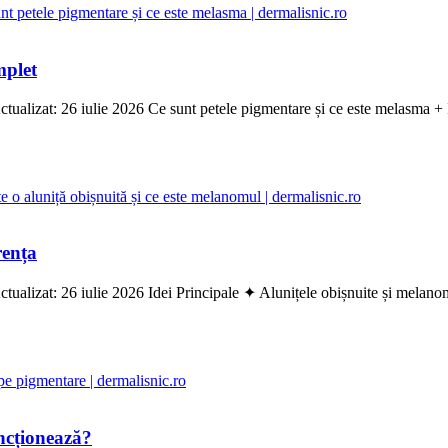
mplet
ualizat: 26 iulie 2026 Ce sunt petele pigmentare și ce este melasma + I
rența
alizat: 26 iulie 2026 Idei Principale ✦ Alunițele obișnuite și melanom
ncționează?