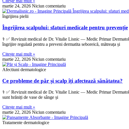
Citește mai mult »
martie 24, 2026
Niciun comentariu
îngrijirea pielii
Îngrijirea scalpului: sfaturi medicale pentru prevenție
‍⚕️ ✅ Revizuit medical de Dr. Vitalie Lisnic — Medic Primar Dermatol
îngrijire regulată pentru a preveni dermatita seboreică, mătreața și
Citește mai mult »
martie 22, 2026
Niciun comentariu
Afectiuni dermatologice
Ce probleme de păr și scalp îți afectează sănătatea?
‍⚕️ ✅ Revizuit medical de Dr. Vitalie Lisnic — Medic Primar Dermatolog
sunt hrăniți de vase de sânge și
Citește mai mult »
martie 22, 2026
Niciun comentariu
Tratamente dermatologice