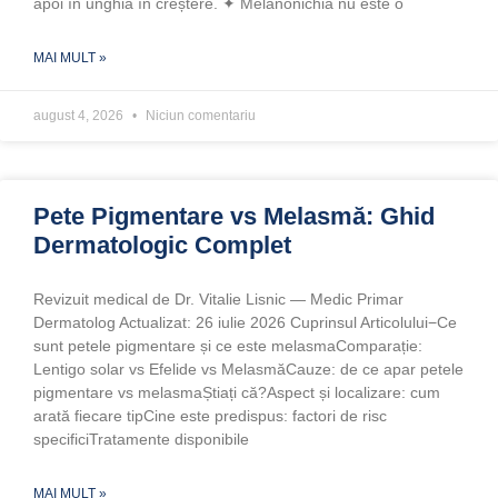
apoi în unghia în creștere. ✦ Melanonichia nu este o
MAI MULT »
august 4, 2026
Niciun comentariu
Pete Pigmentare vs Melasmă: Ghid
Dermatologic Complet
Revizuit medical de Dr. Vitalie Lisnic — Medic Primar
Dermatolog Actualizat: 26 iulie 2026 Cuprinsul Articolului−Ce
sunt petele pigmentare și ce este melasmaComparație:
Lentigo solar vs Efelide vs MelasmăCauze: de ce apar petele
pigmentare vs melasmaȘtiați că?Aspect și localizare: cum
arată fiecare tipCine este predispus: factori de risc
specificiTratamente disponibile
MAI MULT »