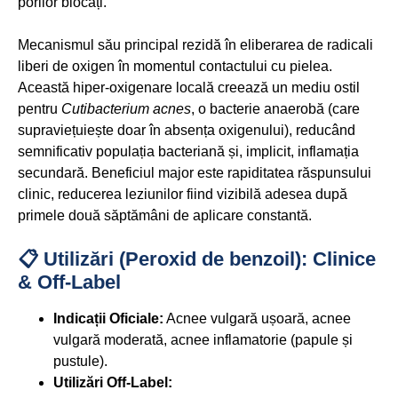
porilor blocați.
Mecanismul său principal rezidă în eliberarea de radicali
liberi de oxigen în momentul contactului cu pielea.
Această hiper-oxigenare locală creează un mediu ostil
pentru
Cutibacterium acnes
, o bacterie anaerobă (care
supraviețuiește doar în absența oxigenului), reducând
semnificativ populația bacteriană și, implicit, inflamația
secundară. Beneficiul major este rapiditatea răspunsului
clinic, reducerea leziunilor fiind vizibilă adesea după
primele două săptămâni de aplicare constantă.
📋 Utilizări (Peroxid de benzoil): Clinice
& Off-Label
Indicații Oficiale:
Acnee vulgară ușoară, acnee
vulgară moderată, acnee inflamatorie (papule și
pustule).
Utilizări Off-Label: