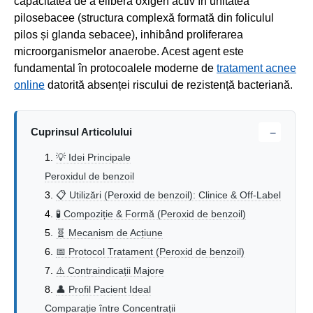
capacitatea de a elibera oxigen activ în unitatea
pilosebacee (structura complexă formată din foliculul
pilos și glanda sebacee), inhibând proliferarea
microorganismelor anaerobe. Acest agent este
fundamental în protocoalele moderne de
tratament acnee
online
datorită absenței riscului de rezistență bacteriană.
Cuprinsul Articolului
−
💡 Idei Principale
Peroxidul de benzoil
📋 Utilizări (Peroxid de benzoil): Clinice & Off-Label
🧪 Compoziție & Formă (Peroxid de benzoil)
🧬 Mecanism de Acțiune
📅 Protocol Tratament (Peroxid de benzoil)
⚠️ Contraindicații Majore
👤 Profil Pacient Ideal
Comparație între Concentrații