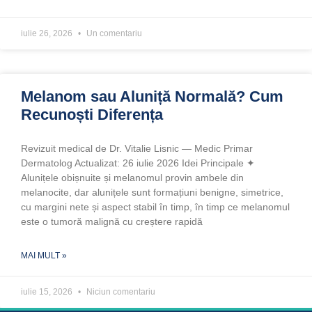
iulie 26, 2026
Un comentariu
Melanom sau Aluniță Normală? Cum
Recunoști Diferența
Revizuit medical de Dr. Vitalie Lisnic — Medic Primar
Dermatolog Actualizat: 26 iulie 2026 Idei Principale ✦
Alunițele obișnuite și melanomul provin ambele din
melanocite, dar alunițele sunt formațiuni benigne, simetrice,
cu margini nete și aspect stabil în timp, în timp ce melanomul
este o tumoră malignă cu creștere rapidă
MAI MULT »
iulie 15, 2026
Niciun comentariu