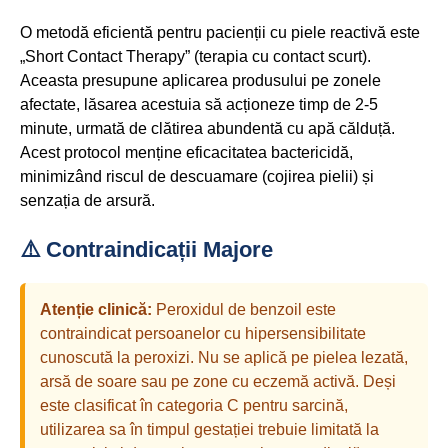
O metodă eficientă pentru pacienții cu piele reactivă este
„Short Contact Therapy” (terapia cu contact scurt).
Aceasta presupune aplicarea produsului pe zonele
afectate, lăsarea acestuia să acționeze timp de 2-5
minute, urmată de clătirea abundentă cu apă călduță.
Acest protocol menține eficacitatea bactericidă,
minimizând riscul de descuamare (cojirea pielii) și
senzația de arsură.
⚠️ Contraindicații Majore
Atenție clinică:
Peroxidul de benzoil este
contraindicat persoanelor cu hipersensibilitate
cunoscută la peroxizi. Nu se aplică pe pielea lezată,
arsă de soare sau pe zone cu eczemă activă. Deși
este clasificat în categoria C pentru sarcină,
utilizarea sa în timpul gestației trebuie limitată la