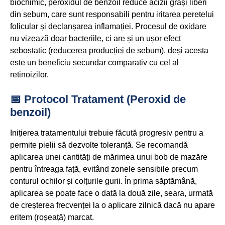
biochimic, peroxidul de benzoil reduce acizii grași liberi
din sebum, care sunt responsabili pentru iritarea peretelui
folicular și declanșarea inflamației. Procesul de oxidare
nu vizează doar bacteriile, ci are și un ușor efect
sebostatic (reducerea producției de sebum), deși acesta
este un beneficiu secundar comparativ cu cel al
retinoizilor.
📅 Protocol Tratament (Peroxid de
benzoil)
Inițierea tratamentului trebuie făcută progresiv pentru a
permite pielii să dezvolte toleranță. Se recomandă
aplicarea unei cantități de mărimea unui bob de mazăre
pentru întreaga față, evitând zonele sensibile precum
conturul ochilor și colțurile gurii. În prima săptămână,
aplicarea se poate face o dată la două zile, seara, urmată
de creșterea frecvenței la o aplicare zilnică dacă nu apare
eritem (roșeață) marcat.