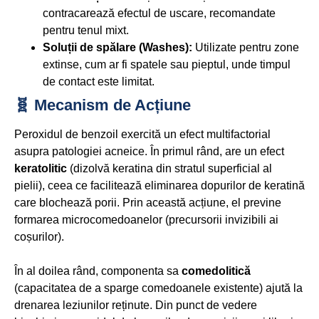
contracarează efectul de uscare, recomandate
pentru tenul mixt.
Soluții de spălare (Washes):
Utilizate pentru zone
extinse, cum ar fi spatele sau pieptul, unde timpul
de contact este limitat.
🧬 Mecanism de Acțiune
Peroxidul de benzoil exercită un efect multifactorial
asupra patologiei acneice. În primul rând, are un efect
keratolitic
(dizolvă keratina din stratul superficial al
pielii), ceea ce facilitează eliminarea dopurilor de keratină
care blochează porii. Prin această acțiune, el previne
formarea microcomedoanelor (precursorii invizibili ai
coșurilor).
În al doilea rând, componenta sa
comedolitică
(capacitatea de a sparge comedoanele existente) ajută la
drenarea leziunilor reținute. Din punct de vedere