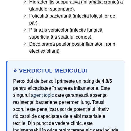
Hidradenitis suppurativa (inflamația cronică a
glandelor sudoripare).
Foliculită bacteriană (infecția foliculilor de
păr).
Pitiriazis versicolor (infecție fungică
superficială a stratului cornos).
Decolorarea petelor post-inflamatorii (prin
efect exfoliant).
⭐ VERDICTUL MEDICULUI
Peroxidul de benzoil primește un rating de
4.8/5
pentru eficacitatea în acneea inflamatorie. Este
singurul
agent topic
care garantează absența
rezistenței bacteriene pe termen lung. Totuși,
scorul este penalizat ușor de potențialul iritativ
ridicat și de capacitatea de a albi materialele
textile. Din punct de vedere clinic, este
indispensabil în orice regim terapeutic care include