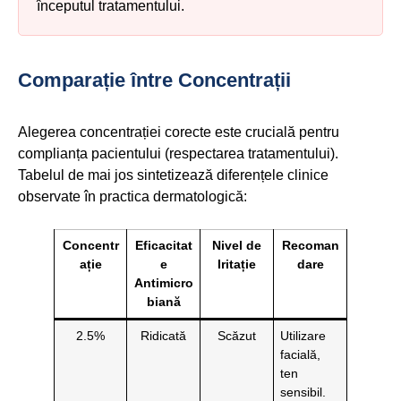
începutul tratamentului.
Comparație între Concentrații
Alegerea concentrației corecte este crucială pentru
complianța pacientului (respectarea tratamentului).
Tabelul de mai jos sintetizează diferențele clinice
observate în practica dermatologică:
Concentr
Eficacitat
Nivel de
Recoman
ație
e
Iritație
dare
Antimicro
biană
2.5%
Ridicată
Scăzut
Utilizare
facială,
ten
sensibil.