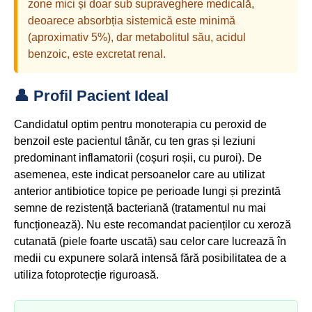
zone mici și doar sub supraveghere medicală,
deoarece absorbția sistemică este minimă
(aproximativ 5%), dar metabolitul său, acidul
benzoic, este excretat renal.
👤 Profil Pacient Ideal
Candidatul optim pentru monoterapia cu peroxid de
benzoil este pacientul tânăr, cu ten gras și leziuni
predominant inflamatorii (coșuri roșii, cu puroi). De
asemenea, este indicat persoanelor care au utilizat
anterior antibiotice topice pe perioade lungi și prezintă
semne de rezistență bacteriană (tratamentul nu mai
funcționează). Nu este recomandat pacienților cu xeroză
cutanată (piele foarte uscată) sau celor care lucrează în
medii cu expunere solară intensă fără posibilitatea de a
utiliza fotoprotecție riguroasă.