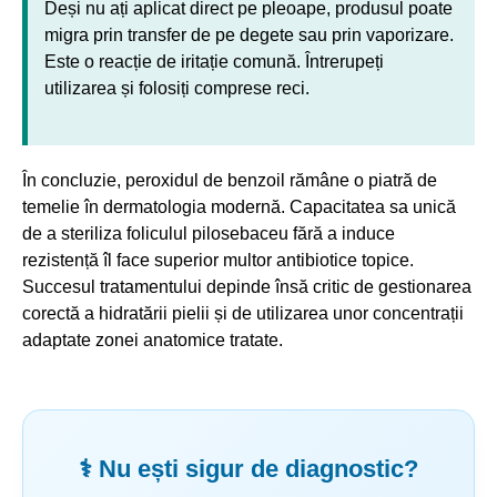
Deși nu ați aplicat direct pe pleoape, produsul poate
migra prin transfer de pe degete sau prin vaporizare.
Este o reacție de iritație comună. Întrerupeți
utilizarea și folosiți comprese reci.
În concluzie, peroxidul de benzoil rămâne o piatră de
temelie în dermatologia modernă. Capacitatea sa unică
de a steriliza foliculul pilosebaceu fără a induce
rezistență îl face superior multor antibiotice topice.
Succesul tratamentului depinde însă critic de gestionarea
corectă a hidratării pielii și de utilizarea unor concentrații
adaptate zonei anatomice tratate.
⚕️ Nu ești sigur de diagnostic?