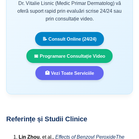
Dr. Vitalie Lisnic (Medic Primar Dermatolog) vă
oferă suport rapid prin evaluări scrise 24/24 sau
prin consultație video.
📝 Consult Online (24/24)
📅 Programare Consultație Video
🏥 Vezi Toate Serviciile
Referințe și Studii Clinice
Lin Zhou
, et al.,
Effects of Benzoyl PeroxideThe