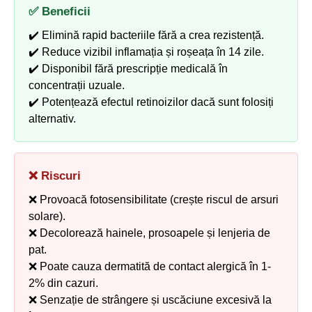
✅ Beneficii
✔️ Elimină rapid bacteriile fără a crea rezistență.
✔️ Reduce vizibil inflamația și roșeața în 14 zile.
✔️ Disponibil fără prescripție medicală în
concentrații uzuale.
✔️ Potențează efectul retinoizilor dacă sunt folosiți
alternativ.
❌ Riscuri
❌ Provoacă fotosensibilitate (crește riscul de arsuri
solare).
❌ Decolorează hainele, prosoapele și lenjeria de
pat.
❌ Poate cauza dermatită de contact alergică în 1-
2% din cazuri.
❌ Senzație de strângere și uscăciune excesivă la