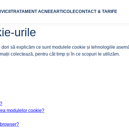
VICII
TRATAMENT ACNEE
ARTICOLE
CONTACT & TARIFE
ie-urile
m dori să explicăm ce sunt modulele cookie și tehnologiile asemă
rmații colectează, pentru cât timp și în ce scopuri le utilizăm.
e?
tirea modulelor cookie?
 browser?