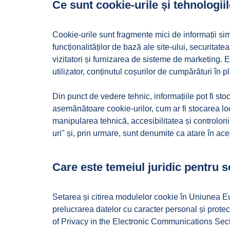
Ce sunt cookie-urile și tehnologii
Cookie-urile sunt fragmente mici de informații simil
funcționalităților de bază ale site-ului, securitatea
vizitatori și furnizarea de sisteme de marketing. E
utilizator, conținutul coșurilor de cumpărături în
Din punct de vedere tehnic, informațiile pot fi s
asemănătoare cookie-urilor, cum ar fi stocarea lo
manipularea tehnică, accesibilitatea și controlori
uri" și, prin urmare, sunt denumite ca atare în ace
Care este temeiul juridic pentru 
Setarea și citirea modulelor cookie în Uniunea E
prelucrarea datelor cu caracter personal și protec
of Privacy in the Electronic Communications Secto