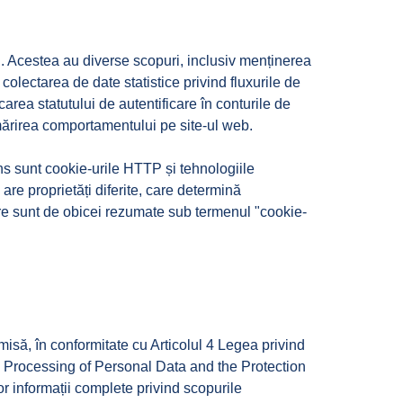
inal. Acestea au diverse scopuri, inclusiv menținerea
, colectarea de date statistice privind fluxurile de
area statutului de autentificare în conturile de
urmărirea comportamentului pe site-ul web.
ns sunt cookie-urile HTTP și tehnologiile
re proprietăți diferite, care determină
care sunt de obicei rezumate sub termenul "cookie-
să, în conformitate cu Articolul 4 Legea privind
the Processing of Personal Data and the Protection
r informații complete privind scopurile