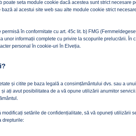
 poate seta module cookie dacă acestea sunt strict necesare pentru
 bază al acestui site web sau alte module cookie strict necesare
te permisă în conformitate cu art. 45c lit. b) FMG (Fernmeldegese
 unor informații complete cu privire la scopurile prelucrării. În 
cter personal în cookie-uri în Elveția.
i?
etate și citite pe baza legală a consimțământului dvs. sau a unui i
i ați avut posibilitatea de a vă opune utilizării anumitor servicii
țământul.
să modificați setările de confidențialitate, să vă opuneți utilizării
 drepturile: