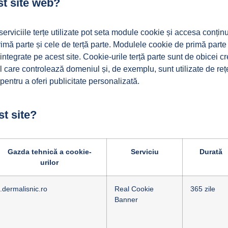
st site web?
și serviciile terțe utilizate pot seta module cookie și accesa con
imă parte și cele de terță parte. Modulele cookie de primă parte su
integrate pe acest site. Cookie-urile terță parte sunt de obicei crea
ul care controlează domeniul și, de exemplu, sunt utilizate de reț
 pentru a oferi publicitate personalizată.
st site?
Gazda tehnică a cookie-
Serviciu
Durată
urilor
.dermalisnic.ro
Real Cookie
365 zile
Banner