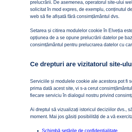
prelucrării. De asemenea, operatorul site-ului web
solicitat în mod expres, de exemplu, conținutul de
web să fie afișată fără consimțământul dvs.
Setarea și citirea modulelor cookie în Elveția es
opțiunea de a se opune prelucrării datelor pe baza
consimțământul pentru prelucrarea datelor cu cara
Ce drepturi are vizitatorul site-ulu
Serviciile și modulele cookie ale acestora pot fi s
prima dată acest site, vi s-a cerut consimțământul ș
fiecare serviciu în dialogul nostru privind consim
Ai dreptul să vizualizați istoricul deciziilor dvs., 
moment. Mai jos găsiți posibilități de a vă exercita
Schimbă setările de confidențialitate