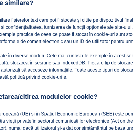
le similare?
are fișierelor text care pot fi stocate și citite pe dispozitivul f
 și confidențialitatea, furnizarea de funcții opționale ale site-ului
xemple practice de ceea ce poate fi stocat în cookie-uri sunt stoc
 platformele de comerț electronic sau un ID de utilizator pentru 
tocate în diverse moduri. Cele mai cunoscute exemple în acest se
cală, stocarea în sesiune sau IndexedDB. Fiecare tip de stocare a
i autorizați să acceseze informațiile. Toate aceste tipuri de sto
astă politică privind cookie-urile.
setarea/citirea modulelor cookie?
uropeană (UE) și în Spațiul Economic European (SEE) este permi
ția vieții private în sectorul comunicațiilor electronice (Act on 
r), numai dacă utilizatorul și-a dat consimțământul pe baza uno