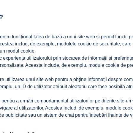
?
ntru funcționalitatea de bază a unui site web și permit funcții p
Acestea includ, de exemplu, modulele cookie de securitate, care po
r-un modul cookie.
experiența utilizatorului prin stocarea de informații și preferințe
 personalizate. Aceasta include, de exemplu, module cookie de pr
 utilizarea unui site web pentru a obține informații despre compo
mplu, un ID de utilizator atribuit aleatoriu care face posibilă atri
e pentru a urmări comportamentul utilizatorilor pe diferite site-ur
igare al utilizatorilor. Acestea includ, de exemplu, module cook
de publicitate sau un sistem de chat pentru întrebări înainte de v