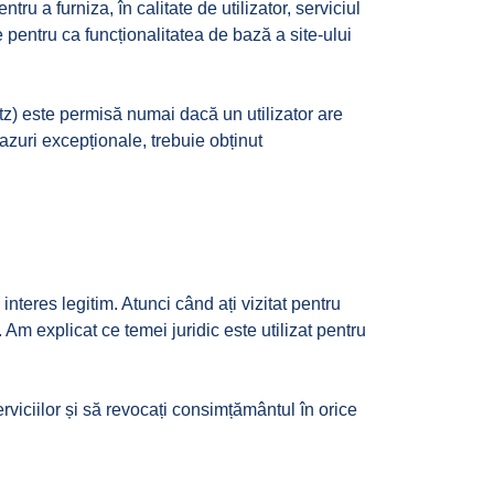
 a furniza, în calitate de utilizator, serviciul
 pentru ca funcționalitatea de bază a site-ului
tz) este permisă numai dacă un utilizator are
cazuri excepționale, trebuie obținut
nteres legitim. Atunci când ați vizitat pentru
. Am explicat ce temei juridic este utilizat pentru
 serviciilor și să revocați consimțământul în orice