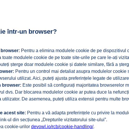
ie într-un browser?
 browser:
Pentru a elimina modulele cookie de pe dispozitivul dv
oate modulele cookie de pe toate site-urile pe care le-ați vizitat
 puteți șterge doar modulele cookie și datele similare, fără a șterg
rowser:
Pentru un control mai detaliat asupra modulelor cookie sp
erului utilizat. Aici, puteți ajusta preferințele legate de utilizar
n browser:
Este posibil să configurați majoritatea browserelor mo
vul dvs. Dar blocarea modulelor cookie ar putea duce la nefuncți
ca utilizator. De asemenea, puteți utiliza extensii pentru multe 
 acest site:
Pentru a vă adapta preferințele cu privire la modul
nk-ul din secțiunea „Drepturile vizitatorului site-ului”.
ea cookie-urilor
devowl.io/rcb/cookie-handling/
.