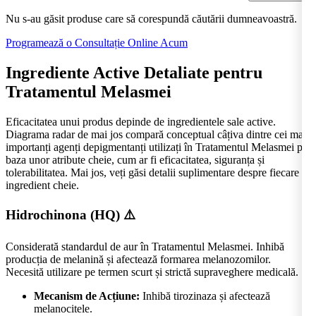
Nu s-au găsit produse care să corespundă căutării dumneavoastră.
Programează o Consultație Online Acum
Ingrediente Active Detaliate pentru
Tratamentul Melasmei
Eficacitatea unui produs depinde de ingredientele sale active.
Diagrama radar de mai jos compară conceptual câțiva dintre cei mai
importanți agenți depigmentanți utilizați în Tratamentul Melasmei pe
baza unor atribute cheie, cum ar fi eficacitatea, siguranța și
tolerabilitatea. Mai jos, veți găsi detalii suplimentare despre fiecare
ingredient cheie.
Hidrochinona (HQ)
⚠️
Considerată standardul de aur în Tratamentul Melasmei. Inhibă
producția de melanină și afectează formarea melanozomilor.
Necesită utilizare pe termen scurt și strictă supraveghere medicală.
Mecanism de Acțiune:
Inhibă tirozinaza și afectează
melanocitele.