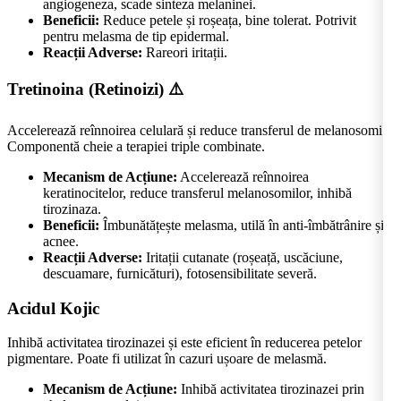
angiogeneza, scade sinteza melaninei.
Beneficii:
Reduce petele și roșeața, bine tolerat. Potrivit
pentru melasma de tip epidermal.
Reacții Adverse:
Rareori iritații.
Tretinoina (Retinoizi)
⚠️
Accelerează reînnoirea celulară și reduce transferul de melanosomi.
Componentă cheie a terapiei triple combinate.
Mecanism de Acțiune:
Accelerează reînnoirea
keratinocitelor, reduce transferul melanosomilor, inhibă
tirozinaza.
Beneficii:
Îmbunătățește melasma, utilă în anti-îmbătrânire și
acnee.
Reacții Adverse:
Iritații cutanate (roșeață, uscăciune,
descuamare, furnicături), fotosensibilitate severă.
Acidul Kojic
Inhibă activitatea tirozinazei și este eficient în reducerea petelor
pigmentare. Poate fi utilizat în cazuri ușoare de melasmă.
Mecanism de Acțiune:
Inhibă activitatea tirozinazei prin