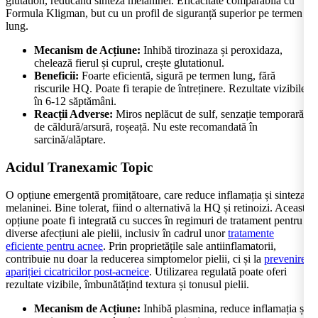
glutation, reducând sinteza melaninei. Eficacitate comparabilă cu
Formula Kligman, but cu un profil de siguranță superior pe termen
lung.
Mecanism de Acțiune:
Inhibă tirozinaza și peroxidaza,
chelează fierul și cuprul, crește glutationul.
Beneficii:
Foarte eficientă, sigură pe termen lung, fără
riscurile HQ. Poate fi terapie de întreținere. Rezultate vizibile
în 6-12 săptămâni.
Reacții Adverse:
Miros neplăcut de sulf, senzație temporară
de căldură/arsură, roșeață. Nu este recomandată în
sarcină/alăptare.
Acidul Tranexamic Topic
O opțiune emergentă promițătoare, care reduce inflamația și sinteza
melaninei. Bine tolerat, fiind o alternativă la HQ și retinoizi. Această
opțiune poate fi integrată cu succes în regimuri de tratament pentru
diverse afecțiuni ale pielii, inclusiv în cadrul unor
tratamente
eficiente pentru acnee
. Prin proprietățile sale antiinflamatorii,
contribuie nu doar la reducerea simptomelor pielii, ci și la
prevenirea
apariției cicatricilor post-acneice
. Utilizarea regulată poate oferi
rezultate vizibile, îmbunătățind textura și tonusul pielii.
Mecanism de Acțiune:
Inhibă plasmina, reduce inflamația și