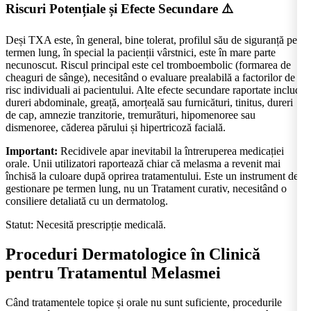
Riscuri Potențiale și Efecte Secundare
⚠️
Deși TXA este, în general, bine tolerat, profilul său de siguranță pe
termen lung, în special la pacienții vârstnici, este în mare parte
necunoscut. Riscul principal este cel tromboembolic (formarea de
cheaguri de sânge), necesitând o evaluare prealabilă a factorilor de
risc individuali ai pacientului. Alte efecte secundare raportate includ
dureri abdominale, greață, amorțeală sau furnicături, tinitus, dureri
de cap, amnezie tranzitorie, tremurături, hipomenoree sau
dismenoree, căderea părului și hipertricoză facială.
Important:
Recidivele apar inevitabil la întreruperea medicației
orale. Unii utilizatori raportează chiar că melasma a revenit mai
închisă la culoare după oprirea tratamentului. Este un instrument de
gestionare pe termen lung, nu un Tratament curativ, necesitând o
consiliere detaliată cu un dermatolog.
Statut:
Necesită prescripție medicală.
Proceduri Dermatologice în Clinică
pentru Tratamentul Melasmei
Când tratamentele topice și orale nu sunt suficiente, procedurile