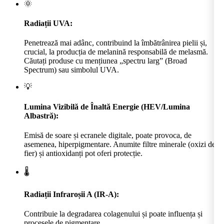
🌞
Radiații UVA:
Penetrează mai adânc, contribuind la îmbătrânirea pielii și,
crucial, la producția de melanină responsabilă de melasmă.
Căutați produse cu mențiunea „spectru larg” (Broad
Spectrum) sau simbolul UVA.
💡
Lumina Vizibilă de Înaltă Energie (HEV/Lumina
Albastră):
Emisă de soare și ecranele digitale, poate provoca, de
asemenea, hiperpigmentare. Anumite filtre minerale (oxizi de
fier) și antioxidanți pot oferi protecție.
🌡️
Radiații Infraroșii A (IR-A):
Contribuie la degradarea colagenului și poate influența și
procesele de pigmentare.