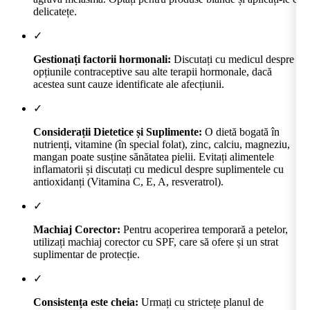
delicatețe.
✓
Gestionați factorii hormonali:
Discutați cu medicul despre
opțiunile contraceptive sau alte terapii hormonale, dacă
acestea sunt cauze identificate ale afecțiunii.
✓
Considerații Dietetice și Suplimente:
O dietă bogată în
nutrienți, vitamine (în special folat), zinc, calciu, magneziu,
mangan poate susține sănătatea pielii. Evitați alimentele
inflamatorii și discutați cu medicul despre suplimentele cu
antioxidanți (Vitamina C, E, A, resveratrol).
✓
Machiaj Corector:
Pentru acoperirea temporară a petelor,
utilizați machiaj corector cu SPF, care să ofere și un strat
suplimentar de protecție.
✓
Consistența este cheia:
Urmați cu strictețe planul de