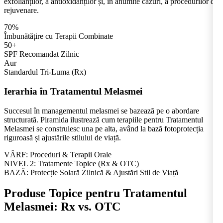
exfolianților, a antioxidanților și, în anumite cazuri, a procedurilor de
rejuvenare.
70%
Îmbunătățire cu Terapii Combinate
50+
SPF Recomandat Zilnic
Aur
Standardul Tri-Luma (Rx)
Ierarhia în Tratamentul Melasmei
Succesul în managementul melasmei se bazează pe o abordare
structurată. Piramida ilustrează cum terapiile pentru Tratamentul
Melasmei se construiesc una pe alta, având la bază fotoprotecția
riguroasă și ajustările stilului de viață.
VÂRF: Proceduri & Terapii Orale
NIVEL 2: Tratamente Topice (Rx & OTC)
BAZĂ: Protecție Solară Zilnică & Ajustări Stil de Viață
Produse Topice pentru Tratamentul
Melasmei: Rx vs. OTC