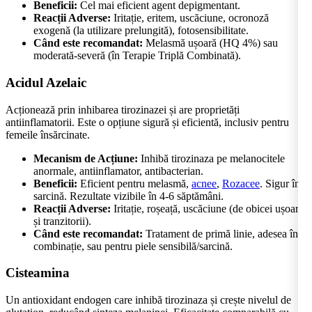
Beneficii:
Cel mai eficient agent depigmentant.
Reacții Adverse:
Iritație, eritem, uscăciune, ocronoză
exogenă (la utilizare prelungită), fotosensibilitate.
Când este recomandat:
Melasmă ușoară (HQ 4%) sau
moderată-severă (în Terapie Triplă Combinată).
Acidul Azelaic
Acționează prin inhibarea tirozinazei și are proprietăți
antiinflamatorii. Este o opțiune sigură și eficientă, inclusiv pentru
femeile însărcinate.
Mecanism de Acțiune:
Inhibă tirozinaza pe melanocitele
anormale, antiinflamator, antibacterian.
Beneficii:
Eficient pentru melasmă,
acnee
,
Rozacee
. Sigur în
sarcină. Rezultate vizibile în 4-6 săptămâni.
Reacții Adverse:
Iritație, roșeață, uscăciune (de obicei ușoare
și tranzitorii).
Când este recomandat:
Tratament de primă linie, adesea în
combinație, sau pentru piele sensibilă/sarcină.
Cisteamina
Un antioxidant endogen care inhibă tirozinaza și crește nivelul de