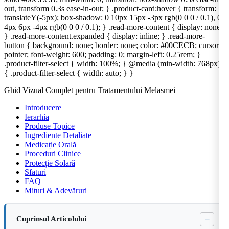
out, transform 0.3s ease-in-out; } .product-card:hover { transform:
translateY(-5px); box-shadow: 0 10px 15px -3px rgb(0 0 0 / 0.1), 0
4px 6px -4px rgb(0 0 0 / 0.1); } .read-more-content { display: none;
} .read-more-content.expanded { display: inline; } .read-more-
button { background: none; border: none; color: #00CECB; cursor:
pointer; font-weight: 600; padding: 0; margin-left: 0.25rem; }
.product-filter-select { width: 100%; } @media (min-width: 768px)
{ .product-filter-select { width: auto; } }
Ghid Vizual Complet pentru Tratamentului Melasmei
Introducere
Ierarhia
Produse Topice
Ingrediente Detaliate
Medicație Orală
Proceduri Clinice
Protecție Solară
Sfaturi
FAQ
Mituri & Adevăruri
−
Cuprinsul Articolului