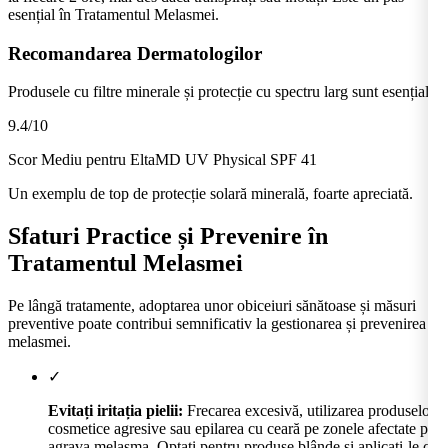
esențial în Tratamentul Melasmei.
Recomandarea Dermatologilor
Produsele cu filtre minerale și protecție cu spectru larg sunt esențiale.
9.4
/10
Scor Mediu pentru EltaMD UV Physical SPF 41
Un exemplu de top de protecție solară minerală, foarte apreciată.
Sfaturi Practice și Prevenire în
Tratamentul Melasmei
Pe lângă tratamente, adoptarea unor obiceiuri sănătoase și măsuri
preventive poate contribui semnificativ la gestionarea și prevenirea
melasmei.
✓
Evitați iritația pielii:
Frecarea excesivă, utilizarea produselor
cosmetice agresive sau epilarea cu ceară pe zonele afectate pot
agrava melasma. Optați pentru produse blânde și aplicați-le cu