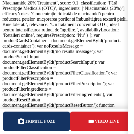
Niacinamide 20% Treatment’, score: 9.1, classification: ‘Fără
Prescripție Medicală (OTC)’, ingredients: [‘Niacinamidă (20%)’],
efficacyNotes: ‘Concentrație ridicată de niacinamidă pentru
reducerea petelor, micșorarea porilor și îmbunătățirea texturii pielii.
Bine tolerat.’, relevance: ‘Un tratament concentrat OTC, ideal
pentru intensificarea rutinei de îngrijire.’, availabilityLocation:
‘Retaileri online’, requiresPrescription: ‘Nu’ } ]; var
productCardsContainer = document.getElementById(‘product-
cards-container’); var noResultsMessage =
document.getElementById(‘no-results-message’); var
productSearchInput =
document.getElementById(‘productSearchInput’); var
productFilterClassification =
document.getElementById(‘productFilterClassification’); var
productFilterPrescription =
document.getElementById(‘productFilterPrescription’); var
productFilterIngredients =
document.getElementById(‘productFilterIngredients’); var
productResetButton =
document.getElementById(‘productResetButton’); function
renderProductCards(productsToRender) { if
(!productCardsContainer) return;
productCardsContainer.innerHTML = ”; if (!productsToRender ||
TRIMITE POZE
VIDEO LIVE
productsToRender.length === 0) { if (noResultsMessage)
noResultsMessage.style.display = ‘block’; } else { if