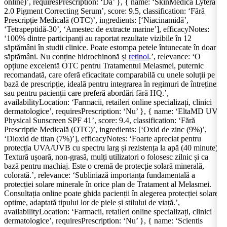
online)’, requiresPrescription: ‘Da’ }, { name: ‘SkinMedica Lytera
2.0 Pigment Correcting Serum’, score: 9.5, classification: ‘Fără
Prescripție Medicală (OTC)’, ingredients: [‘Niacinamidă’,
‘Tetrapeptidă-30’, ‘Amestec de extracte marine’], efficacyNotes:
‘100% dintre participanți au raportat rezultate vizibile în 12
săptămâni în studii clinice. Poate estompa petele întunecate în doar 2
săptămâni. Nu conține hidrochinonă și
retinol
.’, relevance: ‘O
opțiune excelentă OTC pentru Tratamentul Melasmei, puternic
recomandată, care oferă eficacitate comparabilă cu unele soluții pe
bază de prescripție, ideală pentru integrarea în regimuri de întreținere
sau pentru pacienții care preferă abordări fără HQ.’,
availabilityLocation: ‘Farmacii, retaileri online specializați, clinici
dermatologice’, requiresPrescription: ‘Nu’ }, { name: ‘EltaMD UV
Physical Sunscreen SPF 41’, score: 9.4, classification: ‘Fără
Prescripție Medicală (OTC)’, ingredients: [‘Oxid de zinc (9%)’,
‘Dioxid de titan (7%)’], efficacyNotes: ‘Foarte apreciat pentru
protecția UVA/UVB cu spectru larg și rezistența la apă (40 minute).
Textură ușoară, non-grasă, mulți utilizatori o folosesc zilnic și ca
bază pentru machiaj. Este o cremă de protecție solară minerală,
colorată.’, relevance: ‘Subliniază importanța fundamentală a
protecției solare minerale în orice plan de Tratament al Melasmei.
Consultația online poate ghida pacienții în alegerea protecției solare
optime, adaptată tipului lor de piele și stilului de viață.’,
availabilityLocation: ‘Farmacii, retaileri online specializați, clinici
dermatologice’, requiresPrescription: ‘Nu’ }, { name: ‘Scientis