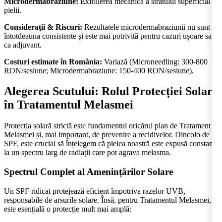
Microdermabraziune:
Exfolierea mecanică a stratului superficial al
pielii.
Considerații & Riscuri:
Rezultatele microdermabraziunii nu sunt
întotdeauna consistente și este mai potrivită pentru cazuri ușoare sau
ca adjuvant.
Costuri estimate în România:
Variază (Microneedling: 300-800
RON/sesiune; Microdermabraziune: 150-400 RON/sesiune).
Alegerea Scutului: Rolul Protecției Solare
în Tratamentul Melasmei
Protecția solară strictă este fundamentul oricărui plan de Tratament al
Melasmei și, mai important, de prevenire a recidivelor. Dincolo de
SPF, este crucial să înțelegem că pielea noastră este expusă constant
la un spectru larg de radiații care pot agrava melasma.
Spectrul Complet al Amenințărilor Solare
Un SPF ridicat protejează eficient împotriva razelor UVB,
responsabile de arsurile solare. Însă, pentru Tratamentul Melasmei,
este esențială o protecție mult mai amplă: