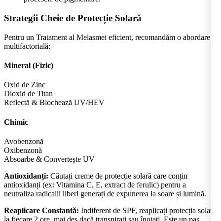
Strategii Cheie de Protecție Solară
Pentru un Tratament al Melasmei eficient, recomandăm o abordare
multifactorială:
Mineral (Fizic)
Oxid de Zinc
Dioxid de Titan
Reflectă & Blochează UV/HEV
Chimic
Avobenzonă
Oxibenzonă
Absoarbe & Convertește UV
Antioxidanți:
Căutați creme de protecție solară care conțin
antioxidanți (ex: Vitamina C, E, extract de ferulic) pentru a
neutraliza radicalii liberi generați de expunerea la soare și lumină.
Reaplicare Constantă:
Indiferent de SPF, reaplicați protecția solară
la fiecare 2 ore, mai des dacă transpirați sau înotați. Este un pas