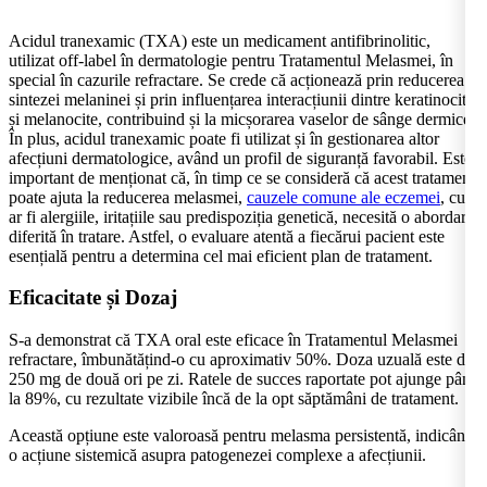
Acidul tranexamic (TXA) este un medicament antifibrinolitic,
utilizat off-label în dermatologie pentru Tratamentul Melasmei, în
special în cazurile refractare. Se crede că acționează prin reducerea
sintezei melaninei și prin influențarea interacțiunii dintre keratinocite
și melanocite, contribuind și la micșorarea vaselor de sânge dermice.
În plus, acidul tranexamic poate fi utilizat și în gestionarea altor
afecțiuni dermatologice, având un profil de siguranță favorabil. Este
important de menționat că, în timp ce se consideră că acest tratament
poate ajuta la reducerea melasmei,
cauzele comune ale eczemei
, cum
ar fi alergiile, iritațiile sau predispoziția genetică, necesită o abordare
diferită în tratare. Astfel, o evaluare atentă a fiecărui pacient este
esențială pentru a determina cel mai eficient plan de tratament.
Eficacitate și Dozaj
S-a demonstrat că TXA oral este eficace în Tratamentul Melasmei
refractare, îmbunătățind-o cu aproximativ 50%. Doza uzuală este de
250 mg de două ori pe zi. Ratele de succes raportate pot ajunge până
la 89%, cu rezultate vizibile încă de la opt săptămâni de tratament.
Această opțiune este valoroasă pentru melasma persistentă, indicând
o acțiune sistemică asupra patogenezei complexe a afecțiunii.