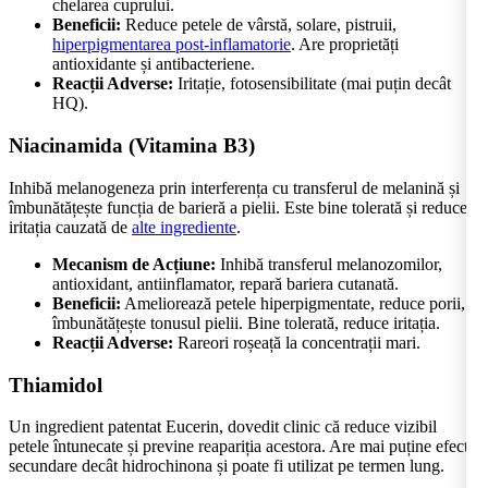
chelarea cuprului.
Beneficii:
Reduce petele de vârstă, solare, pistruii,
hiperpigmentarea post-inflamatorie
. Are proprietăți
antioxidante și antibacteriene.
Reacții Adverse:
Iritație, fotosensibilitate (mai puțin decât
HQ).
Niacinamida (Vitamina B3)
Inhibă melanogeneza prin interferența cu transferul de melanină și
îmbunătățește funcția de barieră a pielii. Este bine tolerată și reduce
iritația cauzată de
alte ingrediente
.
Mecanism de Acțiune:
Inhibă transferul melanozomilor,
antioxidant, antiinflamator, repară bariera cutanată.
Beneficii:
Ameliorează petele hiperpigmentate, reduce porii,
îmbunătățește tonusul pielii. Bine tolerată, reduce iritația.
Reacții Adverse:
Rareori roșeață la concentrații mari.
Thiamidol
Un ingredient patentat Eucerin, dovedit clinic că reduce vizibil
petele întunecate și previne reapariția acestora. Are mai puține efecte
secundare decât hidrochinona și poate fi utilizat pe termen lung.