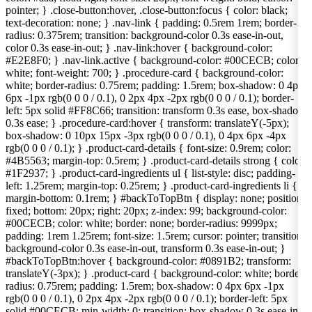
pointer; } .close-button:hover, .close-button:focus { color: black;
text-decoration: none; } .nav-link { padding: 0.5rem 1rem; border-
radius: 0.375rem; transition: background-color 0.3s ease-in-out,
color 0.3s ease-in-out; } .nav-link:hover { background-color:
#E2E8F0; } .nav-link.active { background-color: #00CECB; color:
white; font-weight: 700; } .procedure-card { background-color:
white; border-radius: 0.75rem; padding: 1.5rem; box-shadow: 0 4px
6px -1px rgb(0 0 0 / 0.1), 0 2px 4px -2px rgb(0 0 0 / 0.1); border-
left: 5px solid #FF8C66; transition: transform 0.3s ease, box-shadow
0.3s ease; } .procedure-card:hover { transform: translateY(-5px);
box-shadow: 0 10px 15px -3px rgb(0 0 0 / 0.1), 0 4px 6px -4px
rgb(0 0 0 / 0.1); } .product-card-details { font-size: 0.9rem; color:
#4B5563; margin-top: 0.5rem; } .product-card-details strong { color:
#1F2937; } .product-card-ingredients ul { list-style: disc; padding-
left: 1.25rem; margin-top: 0.25rem; } .product-card-ingredients li {
margin-bottom: 0.1rem; } #backToTopBtn { display: none; position:
fixed; bottom: 20px; right: 20px; z-index: 99; background-color:
#00CECB; color: white; border: none; border-radius: 9999px;
padding: 1rem 1.25rem; font-size: 1.5rem; cursor: pointer; transition:
background-color 0.3s ease-in-out, transform 0.3s ease-in-out; }
#backToTopBtn:hover { background-color: #0891B2; transform:
translateY(-3px); } .product-card { background-color: white; border-
radius: 0.75rem; padding: 1.5rem; box-shadow: 0 4px 6px -1px
rgb(0 0 0 / 0.1), 0 2px 4px -2px rgb(0 0 0 / 0.1); border-left: 5px
solid #00CECB; min-width: 0; transition: box-shadow 0.3s ease-in-