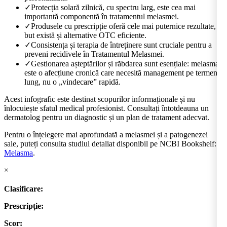
✓
Protecția solară zilnică, cu spectru larg, este cea mai
importantă componentă în tratamentul melasmei.
✓
Produsele cu prescripție oferă cele mai puternice rezultate,
but există și alternative OTC eficiente.
✓
Consistența și terapia de întreținere sunt cruciale pentru a
preveni recidivele în Tratamentul Melasmei.
✓
Gestionarea așteptărilor și răbdarea sunt esențiale: melasma
este o afecțiune cronică care necesită management pe termen
lung, nu o „vindecare” rapidă.
Acest infografic este destinat scopurilor informaționale și nu
înlocuiește sfatul medical profesionist. Consultați întotdeauna un
dermatolog pentru un diagnostic și un plan de tratament adecvat.
Pentru o înțelegere mai aprofundată a melasmei și a patogenezei
sale, puteți consulta studiul detaliat disponibil pe NCBI Bookshelf:
Melasma
.
×
Clasificare:
Prescripție:
Scor: