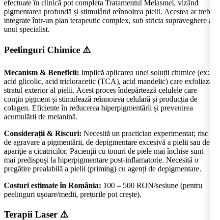
efectuate în clinică pot completa Tratamentul Melasmei, vizând
pigmentarea profundă și stimulând reînnoirea pielii. Acestea ar trebui
integrate într-un plan terapeutic complex, sub stricta supraveghere a
unui specialist.
Peelinguri Chimice
⚠️
Mecanism & Beneficii:
Implică aplicarea unei soluții chimice (ex:
acid glicolic, acid tricloracetic (TCA), acid mandelic) care exfoliază
stratul exterior al pielii. Acest proces îndepărtează celulele care
conțin pigment și stimulează reînnoirea celulară și producția de
colagen. Eficiente în reducerea hiperpigmentării și prevenirea
acumulării de melanină.
Considerații & Riscuri:
Necesită un practician experimentat; risc
de agravare a pigmentării, de depigmentare excesivă a pielii sau de
apariție a cicatricilor. Pacienții cu tonuri de piele mai închise sunt
mai predispuși la hiperpigmentare post-inflamatorie. Necesită o
pregătire prealabilă a pielii (priming) cu agenți de depigmentare.
Costuri estimate în România:
100 – 500 RON/sesiune (pentru
peelinguri ușoare/medii, prețurile pot crește).
Terapii Laser
⚠️