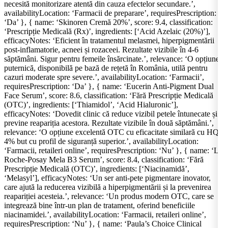
necesită monitorizare atentă din cauza efectelor secundare.’,
availabilityLocation: ‘Farmacii de preparare’, requiresPrescription:
‘Da’ }, { name: ‘Skinoren Cremă 20%’, score: 9.4, classification:
‘Prescripție Medicală (Rx)’, ingredients: [‘Acid Azelaic (20%)’],
efficacyNotes: ‘Eficient în tratamentul melasmei, hiperpigmentării
post-inflamatorie, acneei și rozaceei. Rezultate vizibile în 4-6
săptămâni. Sigur pentru femeile însărcinate.’, relevance: ‘O opțiune
puternică, disponibilă pe bază de rețetă în România, utilă pentru
cazuri moderate spre severe.’, availabilityLocation: ‘Farmacii’,
requiresPrescription: ‘Da’ }, { name: ‘Eucerin Anti-Pigment Dual
Face Serum’, score: 8.6, classification: ‘Fără Prescripție Medicală
(OTC)’, ingredients: [‘Thiamidol’, ‘Acid Hialuronic’],
efficacyNotes: ‘Dovedit clinic că reduce vizibil petele întunecate și
previne reapariția acestora. Rezultate vizibile în două săptămâni.’,
relevance: ‘O opțiune excelentă OTC cu eficacitate similară cu HQ
4% but cu profil de siguranță superior.’, availabilityLocation:
‘Farmacii, retaileri online’, requiresPrescription: ‘Nu’ }, { name: ‘La
Roche-Posay Mela B3 Serum’, score: 8.4, classification: ‘Fără
Prescripție Medicală (OTC)’, ingredients: [‘Niacinamidă’,
‘Melasyl’], efficacyNotes: ‘Un ser anti-pete pigmentare inovator,
care ajută la reducerea vizibilă a hiperpigmentării și la prevenirea
reapariției acesteia.’, relevance: ‘Un produs modern OTC, care se
integrează bine într-un plan de tratament, oferind beneficiile
niacinamidei.’, availabilityLocation: ‘Farmacii, retaileri online’,
requiresPrescription: ‘Nu’ }, { name: ‘Paula’s Choice Clinical