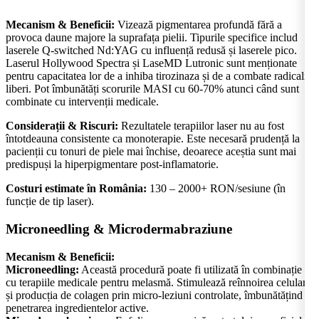
Mecanism & Beneficii:
Vizează pigmentarea profundă fără a
provoca daune majore la suprafața pielii. Tipurile specifice includ
laserele Q-switched Nd:YAG cu influență redusă și laserele pico.
Laserul Hollywood Spectra și LaseMD Lutronic sunt menționate
pentru capacitatea lor de a inhiba tirozinaza și de a combate radicalii
liberi. Pot îmbunătăți scorurile MASI cu 60-70% atunci când sunt
combinate cu intervenții medicale.
Considerații & Riscuri:
Rezultatele terapiilor laser nu au fost
întotdeauna consistente ca monoterapie. Este necesară prudență la
pacienții cu tonuri de piele mai închise, deoarece aceștia sunt mai
predispuși la hiperpigmentare post-inflamatorie.
Costuri estimate în România:
130 – 2000+ RON/sesiune (în
funcție de tip laser).
Microneedling & Microdermabraziune
Mecanism & Beneficii:
Microneedling:
Această procedură poate fi utilizată în combinație
cu terapiile medicale pentru melasmă. Stimulează reînnoirea celulară
și producția de colagen prin micro-leziuni controlate, îmbunătățind
penetrarea ingredientelor active.