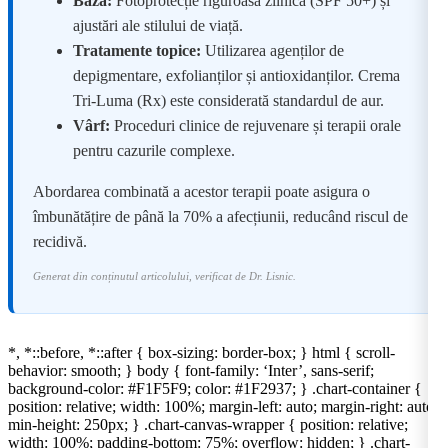
Baza:
Fotoprotecție riguroasă zilnică (SPF 50+) și
ajustări ale stilului de viață.
Tratamente topice:
Utilizarea agenților de
depigmentare, exfolianților și antioxidanților. Crema
Tri-Luma (Rx) este considerată standardul de aur.
Vârf:
Proceduri clinice de rejuvenare și terapii orale
pentru cazurile complexe.
Abordarea combinată a acestor terapii poate asigura o
îmbunătățire de până la 70% a afecțiunii, reducând riscul de
recidivă.
Generat din conținutul articolului, verificat de Dr. Lisnic.
*, *::before, *::after { box-sizing: border-box; } html { scroll-
behavior: smooth; } body { font-family: ‘Inter’, sans-serif;
background-color: #F1F5F9; color: #1F2937; } .chart-container {
position: relative; width: 100%; margin-left: auto; margin-right: auto;
min-height: 250px; } .chart-canvas-wrapper { position: relative;
width: 100%; padding-bottom: 75%; overflow: hidden; } .chart-