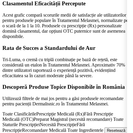
Clasamentul Eficacității Percepute
Acest grafic compară scorurile medii de satisfacție ale utilizatorilor
pentru produsele populare în Tratamentul Melasmei, normalizate pe
o scară de la 1 la 10. Produsele cu prescripție (Rx) personalizate
domină clasamentul, dar opțiuni OTC puternice sunt de asemenea
disponibile.
Rata de Succes a Standardului de Aur
Tri-Luma, o cremă cu triplă combinație pe bază de rețetă, este
considerată un etalon în Tratamentul Melasmei. Aproximativ 70%
dintre utilizatori raportează o experiență pozitivă, evidențiind
eficacitatea sa în cazuri moderate până la severe.
Descoperă Produse Topice Disponibile în România
Utilizează filtrele de mai jos pentru a găsi produsele recomandate
pentru pacienții Dermalisnic.ro în Tratamentul Melasmei.
Toate ClasificărilePrescripție Medicală (Rx)Fără Prescripție
Medicală (OTC)Preparat Magistral (necesită recomandare) Toate
Staturile PrescripțieiNecesită PrescripțieFără
PrescripțieRecomandare Medicală Toate Ingredientele
Resetează