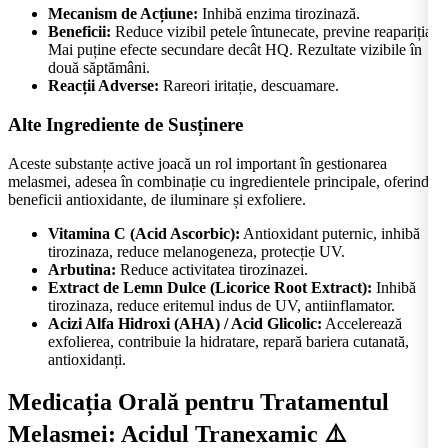
Mecanism de Acțiune:
Inhibă enzima tirozinază.
Beneficii:
Reduce vizibil petele întunecate, previne reapariția.
Mai puține efecte secundare decât HQ. Rezultate vizibile în
două săptămâni.
Reacții Adverse:
Rareori iritație, descuamare.
Alte Ingrediente de Susținere
Aceste substanțe active joacă un rol important în gestionarea
melasmei, adesea în combinație cu ingredientele principale, oferind
beneficii antioxidante, de iluminare și exfoliere.
Vitamina C (Acid Ascorbic):
Antioxidant puternic, inhibă
tirozinaza, reduce melanogeneza, protecție UV.
Arbutina:
Reduce activitatea tirozinazei.
Extract de Lemn Dulce (Licorice Root Extract):
Inhibă
tirozinaza, reduce eritemul indus de UV, antiinflamator.
Acizi Alfa Hidroxi (AHA) / Acid Glicolic:
Accelerează
exfolierea, contribuie la hidratare, repară bariera cutanată,
antioxidanți.
Medicația Orală pentru Tratamentul
Melasmei: Acidul Tranexamic
⚠️