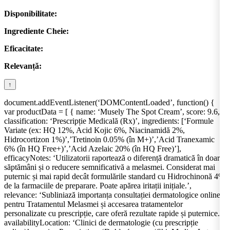
Disponibilitate:
Ingrediente Cheie:
Eficacitate:
Relevanță:
↑
document.addEventListener(‘DOMContentLoaded’, function() {
var productData = [ { name: ‘Musely The Spot Cream’, score: 9.6,
classification: ‘Prescripție Medicală (Rx)’, ingredients: [‘Formule
Variate (ex: HQ 12%, Acid Kojic 6%, Niacinamidă 2%,
Hidrocortizon 1%)’,’Tretinoin 0.05% (în M+)’,’Acid Tranexamic
6% (în HQ Free+)’,’Acid Azelaic 20% (în HQ Free)’],
efficacyNotes: ‘Utilizatorii raportează o diferență dramatică în doar 2
săptămâni și o reducere semnificativă a melasmei. Considerat mai
puternic și mai rapid decât formulările standard cu Hidrochinonă 4%
de la farmaciile de preparare. Poate apărea iritații inițiale.’,
relevance: ‘Subliniază importanța consultației dermatologice online
pentru Tratamentul Melasmei și accesarea tratamentelor
personalizate cu prescripție, care oferă rezultate rapide și puternice.’,
availabilityLocation: ‘Clinici de dermatologie (cu prescripție