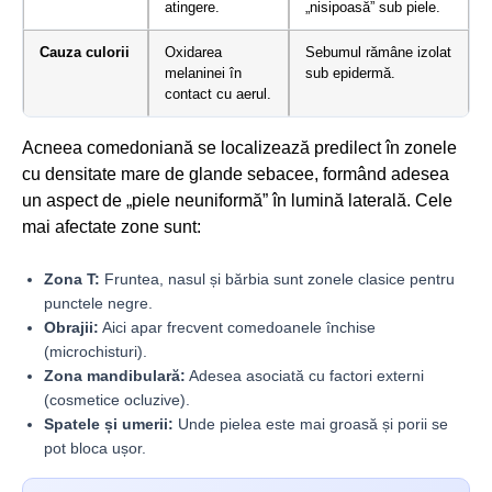
atingere.
„nisipoasă” sub piele.
Cauza culorii
Oxidarea
Sebumul rămâne izolat
melaninei în
sub epidermă.
contact cu aerul.
Acneea comedoniană se localizează predilect în zonele
cu densitate mare de glande sebacee, formând adesea
un aspect de „piele neuniformă” în lumină laterală. Cele
mai afectate zone sunt:
Zona T:
Fruntea, nasul și bărbia sunt zonele clasice pentru
punctele negre.
Obrajii:
Aici apar frecvent comedoanele închise
(microchisturi).
Zona mandibulară:
Adesea asociată cu factori externi
(cosmetice ocluzive).
Spatele și umerii:
Unde pielea este mai groasă și porii se
pot bloca ușor.