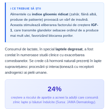
ℹ️ CE TREBUIE SĂ ȘTII
Alimentele cu
indice glicemic ridicat
(zahăr, făină albă,
produse de patiserie) provoacă un vârf de insulină.
Aceasta stimulează eliberarea factorului de creștere
IGF-
1
, care transmite glandelor sebacee ordinul de a produce
mai mult ulei, favorizând blocarea porilor.
Consumul de lactate, în special
laptele degresat
, a fost
corelat în numeroase studii clinice cu exacerbarea
comedoanelor. Se crede că hormonii naturali prezenți în lapte
supraviețuiesc procesării și interacționează cu receptorii
androgenici ai pielii umane.
24%
creștere a riscului de apariție a acneei la adulții care consumă
zilnic lapte și băuturi îndulcite (Sursa: JAMA Dermatology).