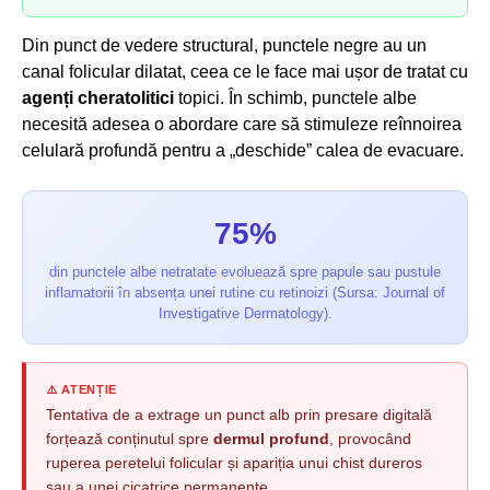
Din punct de vedere structural, punctele negre au un
canal folicular dilatat, ceea ce le face mai ușor de tratat cu
agenți cheratolitici
topici. În schimb, punctele albe
necesită adesea o abordare care să stimuleze reînnoirea
celulară profundă pentru a „deschide” calea de evacuare.
75%
din punctele albe netratate evoluează spre papule sau pustule
inflamatorii în absența unei rutine cu retinoizi (Sursa: Journal of
Investigative Dermatology).
⚠️ ATENȚIE
Tentativa de a extrage un punct alb prin presare digitală
forțează conținutul spre
dermul profund
, provocând
ruperea peretelui folicular și apariția unui chist dureros
sau a unei cicatrice permanente.