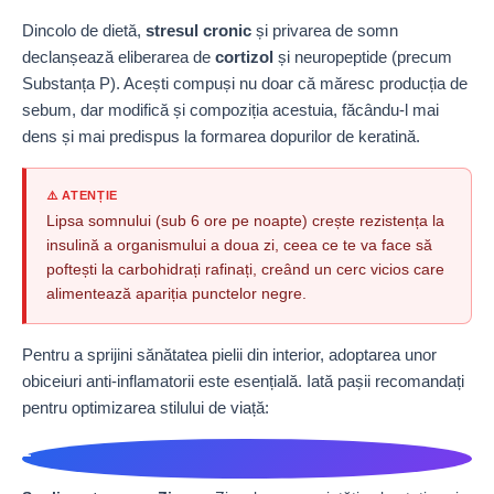
Dincolo de dietă,
stresul cronic
și privarea de somn
declanșează eliberarea de
cortizol
și neuropeptide (precum
Substanța P). Acești compuși nu doar că măresc producția de
sebum, dar modifică și compoziția acestuia, făcându-l mai
dens și mai predispus la formarea dopurilor de keratină.
⚠️ ATENȚIE
Lipsa somnului (sub 6 ore pe noapte) crește rezistența la
insulină a organismului a doua zi, ceea ce te va face să
poftești la carbohidrați rafinați, creând un cerc vicios care
alimentează apariția punctelor negre.
Pentru a sprijini sănătatea pielii din interior, adoptarea unor
obiceiuri anti-inflamatorii este esențială. Iată pașii recomandați
pentru optimizarea stilului de viață:
1