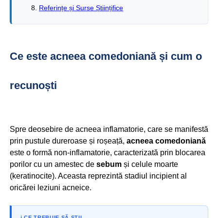
Referințe și Surse Științifice
Ce este acneea comedoniană și cum o
recunoști
Spre deosebire de acneea inflamatorie, care se manifestă
prin pustule dureroase și roșeață,
acneea comedoniană
este o formă non-inflamatorie, caracterizată prin blocarea
porilor cu un amestec de
sebum
și celule moarte
(keratinocite). Aceasta reprezintă stadiul incipient al
oricărei leziuni acneice.
ℹ️ CE TREBUIE SĂ ȘTII