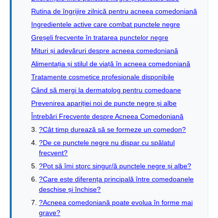
Rutina de îngrijire zilnică pentru acneea comedoniană
Ingredientele active care combat punctele negre
Greșeli frecvente în tratarea punctelor negre
Mituri și adevăruri despre acneea comedoniană
Alimentația și stilul de viață în acneea comedoniană
Tratamente cosmetice profesionale disponibile
Când să mergi la dermatolog pentru comedoane
Prevenirea apariției noi de puncte negre și albe
Întrebări Frecvente despre Acneea Comedoniană
?Cât timp durează să se formeze un comedon?
?De ce punctele negre nu dispar cu spălatul
frecvent?
?Pot să îmi storc singur/ă punctele negre și albe?
?Care este diferența principală între comedoanele
deschise și închise?
?Acneea comedoniană poate evolua în forme mai
grave?