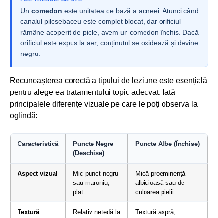
Un
comedon
este unitatea de bază a acneei. Atunci când
canalul pilosebaceu este complet blocat, dar orificiul
rămâne acoperit de piele, avem un comedon închis. Dacă
orificiul este expus la aer, conținutul se oxidează și devine
negru.
Recunoașterea corectă a tipului de leziune este esențială
pentru alegerea tratamentului topic adecvat. Iată
principalele diferențe vizuale pe care le poți observa la
oglindă:
Caracteristică
Puncte Negre
Puncte Albe (Închise)
(Deschise)
Aspect vizual
Mic punct negru
Mică proeminență
sau maroniu,
albicioasă sau de
plat.
culoarea pielii.
Textură
Relativ netedă la
Textură aspră,