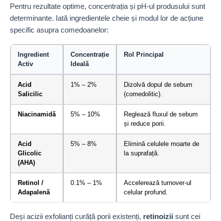
Pentru rezultate optime, concentrația și pH-ul produsului sunt
determinante. Iată ingredientele cheie și modul lor de acțiune
specific asupra comedoanelor:
Ingredient
Concentrație
Rol Principal
Activ
Ideală
Acid
1% – 2%
Dizolvă dopul de sebum
Salicilic
(comedolitic).
Niacinamidă
5% – 10%
Reglează fluxul de sebum
și reduce porii.
Acid
5% – 8%
Elimină celulele moarte de
Glicolic
la suprafață.
(AHA)
Retinol /
0.1% – 1%
Accelerează turnover-ul
Adapalenă
celular profund.
Deși acizii exfolianți curăță porii existenți,
retinoizii
sunt cei