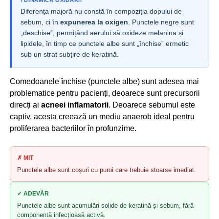
Diferența majoră nu constă în compoziția dopului de
sebum, ci în
expunerea la oxigen
. Punctele negre sunt
„deschise”, permițând aerului să oxideze melanina și
lipidele, în timp ce punctele albe sunt „închise” ermetic
sub un strat subțire de keratină.
Comedoanele închise (punctele albe) sunt adesea mai
problematice pentru pacienți, deoarece sunt precursorii
direcți ai
acneei inflamatorii
. Deoarece sebumul este
captiv, acesta creează un mediu anaerob ideal pentru
proliferarea bacteriilor în profunzime.
✗ MIT
Punctele albe sunt coșuri cu puroi care trebuie stoarse imediat.
✓ ADEVĂR
Punctele albe sunt acumulări solide de keratină și sebum, fără
componentă infecțioasă activă.