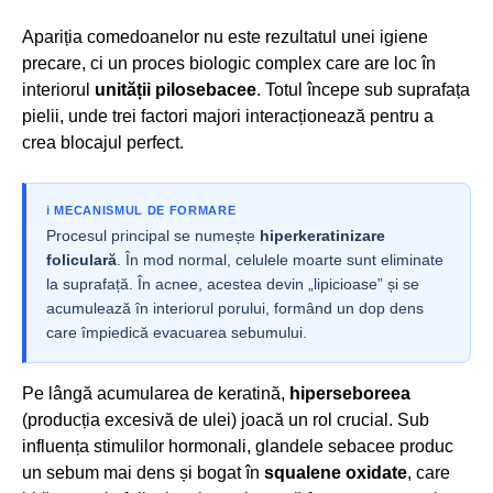
Apariția comedoanelor nu este rezultatul unei igiene
precare, ci un proces biologic complex care are loc în
interiorul
unității pilosebacee
. Totul începe sub suprafața
pielii, unde trei factori majori interacționează pentru a
crea blocajul perfect.
ℹ️ MECANISMUL DE FORMARE
Procesul principal se numește
hiperkeratinizare
foliculară
. În mod normal, celulele moarte sunt eliminate
la suprafață. În acnee, acestea devin „lipicioase” și se
acumulează în interiorul porului, formând un dop dens
care împiedică evacuarea sebumului.
Pe lângă acumularea de keratină,
hiperseboreea
(producția excesivă de ulei) joacă un rol crucial. Sub
influența stimulilor hormonali, glandele sebacee produc
un sebum mai dens și bogat în
squalene oxidate
, care