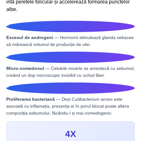
irită peretele folicular și accelerează formarea punctelor
albe.
1
Excesul de androgeni
— Hormonii stimulează glanda sebacee
să mărească volumul de producție de ulei.
2
Micro-comedonul
— Celulele moarte se amestecă cu sebumul,
creând un dop microscopic invizibil cu ochiul liber.
3
Proliferarea bacteriană
— Deși
Cutibacterium acnes
este
asociată cu inflamația, prezența ei în porul blocat poate altera
compoziția sebumului, făcându-l și mai comedogenic.
4X