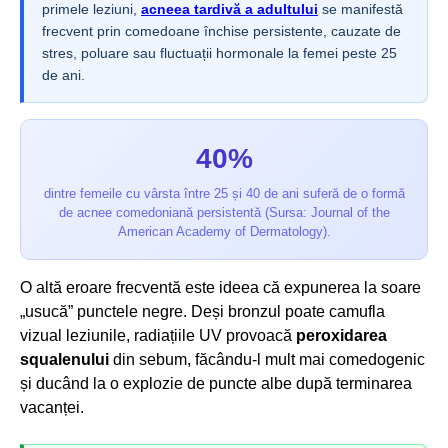
primele leziuni,
acneea tardivă a adultului
se manifestă
frecvent prin comedoane închise persistente, cauzate de
stres, poluare sau fluctuații hormonale la femei peste 25
de ani.
40%
dintre femeile cu vârsta între 25 și 40 de ani suferă de o formă
de acnee comedoniană persistentă (Sursa: Journal of the
American Academy of Dermatology).
O altă eroare frecventă este ideea că expunerea la soare
„usucă” punctele negre. Deși bronzul poate camufla
vizual leziunile, radiațiile UV provoacă
peroxidarea
squalenului
din sebum, făcându-l mult mai comedogenic
și ducând la o explozie de puncte albe după terminarea
vacanței.