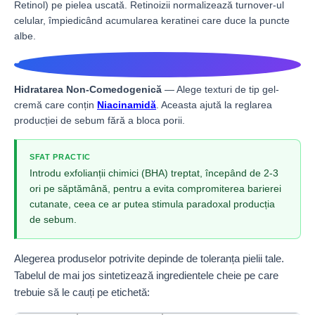
Retinol) pe pielea uscată. Retinoizii normalizează turnover-ul
celular, împiedicând acumularea keratinei care duce la puncte
albe.
3
Hidratarea Non-Comedogenică
— Alege texturi de tip gel-
cremă care conțin
Niacinamidă
. Aceasta ajută la reglarea
producției de sebum fără a bloca porii.
SFAT PRACTIC
Introdu exfolianții chimici (BHA) treptat, începând de 2-3
ori pe săptămână, pentru a evita compromiterea barierei
cutanate, ceea ce ar putea stimula paradoxal producția
de sebum.
Alegerea produselor potrivite depinde de toleranța pielii tale.
Tabelul de mai jos sintetizează ingredientele cheie pe care
trebuie să le cauți pe etichetă: