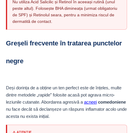
Nu utiliza Acid Salicilic și Retinol în aceeași rutină (unul
peste altul). Folosește BHA dimineața (urmat obligatoriu
de SPF) și Retinolul seara, pentru a minimiza riscul de
dermatită de contact.
Greșeli frecvente în tratarea punctelor
negre
Deși dorința de a obține un ten perfect este de înțeles, multe
dintre metodele „rapide” folosite acasă pot agrava micro-
leziunile cutanate. Abordarea agresivă a
acneei
comedoniene
nu face decât să declanșeze un răspuns inflamator acolo unde
acesta nu exista inițial.
⚠️ ATENȚIE