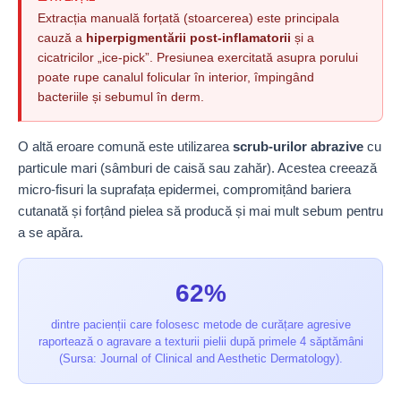
Extracția manuală forțată (stoarcerea) este principala
cauză a
hiperpigmentării post-inflamatorii
și a
cicatricilor „ice-pick”. Presiunea exercitată asupra porului
poate rupe canalul folicular în interior, împingând
bacteriile și sebumul în derm.
O altă eroare comună este utilizarea
scrub-urilor abrazive
cu
particule mari (sâmburi de caisă sau zahăr). Acestea creează
micro-fisuri la suprafața epidermei, compromițând bariera
cutanată și forțând pielea să producă și mai mult sebum pentru
a se apăra.
62%
dintre pacienții care folosesc metode de curățare agresive
raportează o agravare a texturii pielii după primele 4 săptămâni
(Sursa: Journal of Clinical and Aesthetic Dermatology).