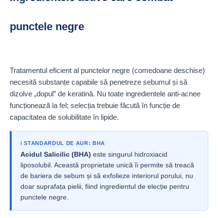
punctele negre
Tratamentul eficient al punctelor negre (comedoane deschise)
necesită substanțe capabile să penetreze sebumul și să
dizolve „dopul” de keratină. Nu toate ingredientele anti-acnee
funcționează la fel; selecția trebuie făcută în funcție de
capacitatea de solubilitate în lipide.
ℹ️ STANDARDUL DE AUR: BHA
Acidul Salicilic (BHA)
este singurul hidroxiacid
liposolubil. Această proprietate unică îi permite să treacă
de bariera de sebum și să exfolieze interiorul porului, nu
doar suprafața pielii, fiind ingredientul de elecție pentru
punctele negre.