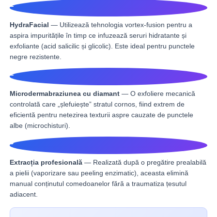
1
HydraFacial
— Utilizează tehnologia vortex-fusion pentru a
aspira impuritățile în timp ce infuzează seruri hidratante și
exfoliante (acid salicilic și glicolic). Este ideal pentru punctele
negre rezistente.
2
Microdermabraziunea cu diamant
— O exfoliere mecanică
controlată care „șlefuiește” stratul cornos, fiind extrem de
eficientă pentru netezirea texturii aspre cauzate de punctele
albe (microchisturi).
3
Extracția profesională
— Realizată după o pregătire prealabilă
a pielii (vaporizare sau peeling enzimatic), aceasta elimină
manual conținutul comedoanelor fără a traumatiza țesutul
adiacent.