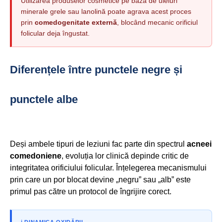
Utilizarea produselor cosmetice pe bază de uleiuri
minerale grele sau lanolină poate agrava acest proces
prin
comedogenitate externă
, blocând mecanic orificiul
folicular deja îngustat.
Diferențele între punctele negre și
punctele albe
Deși ambele tipuri de leziuni fac parte din spectrul
acneei
comedoniene
, evoluția lor clinică depinde critic de
integritatea orificiului folicular. Înțelegerea mecanismului
prin care un por blocat devine „negru” sau „alb” este
primul pas către un protocol de îngrijire corect.
ℹ️ DINAMICA OXIDĂRII