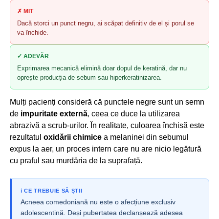
✗ MIT
Dacă storci un punct negru, ai scăpat definitiv de el și porul se
va închide.
✓ ADEVĂR
Exprimarea mecanică elimină doar dopul de keratină, dar nu
oprește producția de sebum sau hiperkeratinizarea.
Mulți pacienți consideră că punctele negre sunt un semn
de
impuritate externă
, ceea ce duce la utilizarea
abrazivă a scrub-urilor. În realitate, culoarea închisă este
rezultatul
oxidării chimice
a melaninei din sebumul
expus la aer, un proces intern care nu are nicio legătură
cu praful sau murdăria de la suprafață.
ℹ️ CE TREBUIE SĂ ȘTII
Acneea comedoniană nu este o afecțiune exclusiv
adolescentină. Deși pubertatea declanșează adesea