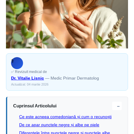
‍⚕️
✅ Revizuit medical de
Dr. Vitalie Lisnic
— Medic Primar Dermatolog
Actualizat: 04 martie 2026
Cuprinsul Articolului
−
Ce este acneea comedoniană și cum o recunoști
De ce apar punctele negre și albe pe piele
Diferențele între punctele negre și punctele albe