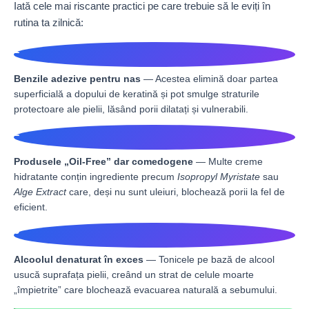
Iată cele mai riscante practici pe care trebuie să le eviți în
rutina ta zilnică:
1
Benzile adezive pentru nas
— Acestea elimină doar partea
superficială a dopului de keratină și pot smulge straturile
protectoare ale pielii, lăsând porii dilatați și vulnerabili.
2
Produsele „Oil-Free” dar comedogene
— Multe creme
hidratante conțin ingrediente precum
Isopropyl Myristate
sau
Alge Extract
care, deși nu sunt uleiuri, blochează porii la fel de
eficient.
3
Alcoolul denaturat în exces
— Tonicele pe bază de alcool
usucă suprafața pielii, creând un strat de celule moarte
„împietrite” care blochează evacuarea naturală a sebumului.