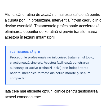
Atunci când rutina de acasă nu mai este suficientă pentru
a curăța porii în profunzime, intervenția într-un cadru clinic
devine esențială. Tratamentele profesionale accelerează
eliminarea dopurilor de keratină și previn transformarea
acestora în leziuni inflamatorii.
ℹ️ CE TREBUIE SĂ ȘTII
Procedurile profesionale nu înlocuiesc tratamentul topic,
ci acționează sinergic. Acestea facilitează penetrarea
substanțelor active (retinoizi, acizi) prin îndepărtarea
barierei mecanice formate din celule moarte și sebum
compactat.
Iată cele mai eficiente opțiuni clinice pentru gestionarea
acneei comedoniene: