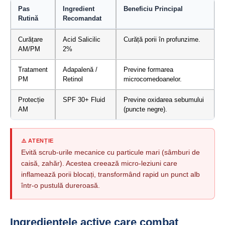
Pas
Ingredient
Beneficiu Principal
Rutină
Recomandat
Curățare
Acid Salicilic
Curăță porii în profunzime.
AM/PM
2%
Tratament
Adapalenă /
Previne formarea
PM
Retinol
microcomedoanelor.
Protecție
SPF 30+ Fluid
Previne oxidarea sebumului
AM
(puncte negre).
⚠️ ATENȚIE
Evită scrub-urile mecanice cu particule mari (sâmburi de
caisă, zahăr). Acestea creează micro-leziuni care
inflamează porii blocați, transformând rapid un punct alb
într-o pustulă dureroasă.
Ingredientele active care combat