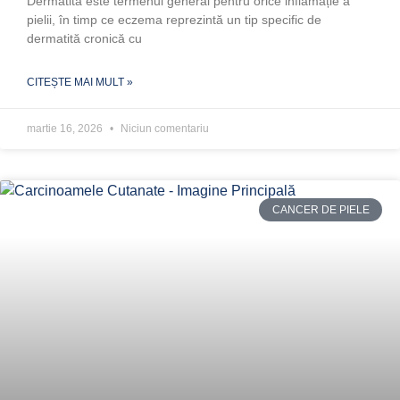
Dermatita este termenul general pentru orice inflamație a
pielii, în timp ce eczema reprezintă un tip specific de
dermatită cronică cu
CITEȘTE MAI MULT »
martie 16, 2026
Niciun comentariu
CANCER DE PIELE