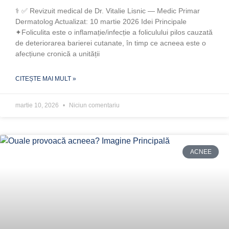
‍⚕️ ✅ Revizuit medical de Dr. Vitalie Lisnic — Medic Primar
Dermatolog Actualizat: 10 martie 2026 Idei Principale
✦Foliculita este o inflamație/infecție a foliculului pilos cauzată
de deteriorarea barierei cutanate, în timp ce acneea este o
afecțiune cronică a unității
CITEȘTE MAI MULT »
martie 10, 2026
Niciun comentariu
ACNEE