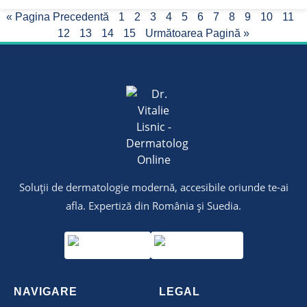
« Pagina Precedentă
1
2
3
4
5
6
7
8
9
10
11
12
13
14
15
Următoarea Pagină »
Soluții de dermatologie modernă, accesibile oriunde te-ai
afla. Expertiză din România și Suedia.
NAVIGARE
LEGAL