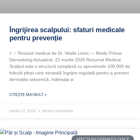
Îngrijirea scalpului: sfaturi medicale
pentru prevenție
‍⚕️ ✅ Revizuit medical de Dr. Vitalie Lisnic — Medic Primar
Dermatolog Actualizat: 22 martie 2026 Rezumat Medical
Scalpul este o structură complexă cu aproximativ 100.000 de
foliculii piloși care necesită îngrijire regulată pentru a preveni
dermatita seboreică, mătreața și
CITEȘTE MAI MULT »
martie 22, 2026
Niciun comentariu
AFECTIUNI DERMATOLOGICE