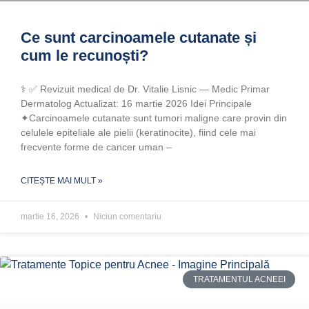
Ce sunt carcinoamele cutanate și
cum le recunoști?
‍⚕️ ✅ Revizuit medical de Dr. Vitalie Lisnic — Medic Primar
Dermatolog Actualizat: 16 martie 2026 Idei Principale
✦Carcinoamele cutanate sunt tumori maligne care provin din
celulele epiteliale ale pielii (keratinocite), fiind cele mai
frecvente forme de cancer uman –
CITEȘTE MAI MULT »
martie 16, 2026
Niciun comentariu
TRATAMENTUL ACNEEI