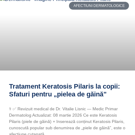
AFECTIUNI DERMATOLOGICE
Tratament Keratosis Pilaris la copii:
Sfaturi pentru „pielea de găină”
‍⚕️ ✅ Revizuit medical de Dr. Vitalie Lisnic — Medic Primar
Dermatolog Actualizat: 08 martie 2026 Ce este Keratosis
Pilaris (piele de găină) + Inserează conținut Keratosis Pilaris,
cunoscută popular sub denumirea de „piele de găină”, este o
afecțiune cutanată