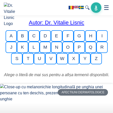
☰
🔍
Autor:
Dr. Vitalie Lisnic
A
B
C
D
E
F
G
H
I
J
K
L
M
N
O
P
Q
R
S
T
U
V
W
X
Y
Z
Alege o literă de mai sus pentru a afișa termenii disponibili.
AFECTIUNI DERMATOLOGICE