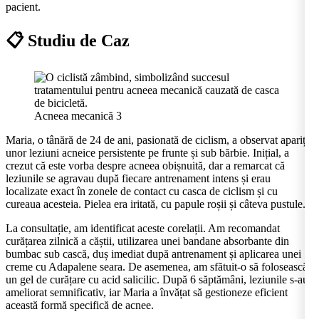
pacient.
📋 Studiu de Caz
Acneea mecanică 3
Maria, o tânără de 24 de ani, pasionată de ciclism, a observat apariția
unor leziuni acneice persistente pe frunte și sub bărbie. Inițial, a
crezut că este vorba despre acneea obișnuită, dar a remarcat că
leziunile se agravau după fiecare antrenament intens și erau
localizate exact în zonele de contact cu casca de ciclism și cu
cureaua acesteia. Pielea era iritată, cu papule roșii și câteva pustule.
La consultație, am identificat aceste corelații. Am recomandat
curățarea zilnică a căștii, utilizarea unei bandane absorbante din
bumbac sub cască, duș imediat după antrenament și aplicarea unei
creme cu Adapalene seara. De asemenea, am sfătuit-o să folosească
un gel de curățare cu acid salicilic. După 6 săptămâni, leziunile s-au
ameliorat semnificativ, iar Maria a învățat să gestioneze eficient
această formă specifică de acnee.