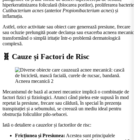
hiperkeratinizarea foliculară (blocarea porilor), proliferarea bacteriei
Cutibacterium acnes
(anterior
Propionibacterium acnes
) și
inflamația.
Astfel, orice activitate sau obiect care generează presiune, frecare
sau ocluzie prelungită poate declanșa sau exacerba acneea mecanică,
transformând o simplă iritație într-o problemă dermatologică
complexă.
🧬 Cauze și Factori de Risc
Acneea mecanică 2
Mecanismul de bază al acneei mecanice implică o combinație de
factori fizici și fiziologici. Atunci când pielea este supusă în mod
repetat la presiune, frecare sau căldură, în special în prezența
transpirației și a sebumului, se creează un mediu ideal pentru
obstrucția foliculilor pilo-sebacei.
Iată o detaliere a cauzelor și factorilor de risc:
Fricțiunea și Presiunea:
Acestea sunt principalele