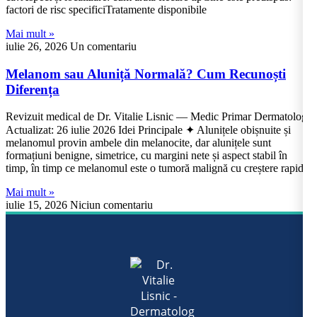
factori de risc specificiTratamente disponibile
Mai mult »
iulie 26, 2026
Un comentariu
Melanom sau Aluniță Normală? Cum Recunoști
Diferența
Revizuit medical de Dr. Vitalie Lisnic — Medic Primar Dermatolog
Actualizat: 26 iulie 2026 Idei Principale ✦ Alunițele obișnuite și
melanomul provin ambele din melanocite, dar alunițele sunt
formațiuni benigne, simetrice, cu margini nete și aspect stabil în
timp, în timp ce melanomul este o tumoră malignă cu creștere rapidă
Mai mult »
iulie 15, 2026
Niciun comentariu