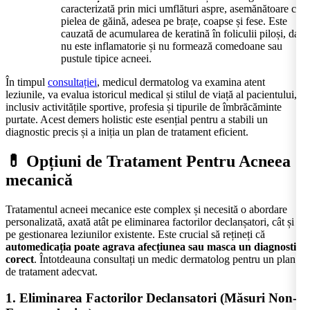
caracterizată prin mici umflături aspre, asemănătoare cu
pielea de găină, adesea pe brațe, coapse și fese. Este
cauzată de acumularea de keratină în foliculii piloși, dar
nu este inflamatorie și nu formează comedoane sau
pustule tipice acneei.
În timpul
consultației
, medicul dermatolog va examina atent
leziunile, va evalua istoricul medical și stilul de viață al pacientului,
inclusiv activitățile sportive, profesia și tipurile de îmbrăcăminte
purtate. Acest demers holistic este esențial pentru a stabili un
diagnostic precis și a iniția un plan de tratament eficient.
💊 Opțiuni de Tratament Pentru Acneea
mecanică
Tratamentul acneei mecanice este complex și necesită o abordare
personalizată, axată atât pe eliminarea factorilor declanșatori, cât și
pe gestionarea leziunilor existente. Este crucial să rețineți că
automedicația poate agrava afecțiunea sau masca un diagnostic
corect
. Întotdeauna consultați un medic dermatolog pentru un plan
de tratament adecvat.
1. Eliminarea Factorilor Declansatori (Măsuri Non-