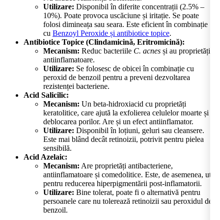
Utilizare:
Disponibil în diferite concentrații (2.5% –
10%). Poate provoca uscăciune și iritație. Se poate
folosi dimineața sau seara. Este eficient în combinație
cu
Benzoyl Peroxide și antibiotice topice
.
Antibiotice Topice (Clindamicină, Eritromicină):
Mecanism:
Reduc bacteriile
C. acnes
și au proprietăți
antiinflamatoare.
Utilizare:
Se folosesc de obicei în combinație cu
peroxid de benzoil pentru a preveni dezvoltarea
rezistenței bacteriene.
Acid Salicilic:
Mecanism:
Un beta-hidroxiacid cu proprietăți
keratolitice, care ajută la exfolierea celulelor moarte și la
deblocarea porilor. Are și un efect antiinflamator.
Utilizare:
Disponibil în loțiuni, geluri sau cleansere.
Este mai blând decât retinoizii, potrivit pentru pielea
sensibilă.
Acid Azelaic:
Mecanism:
Are proprietăți antibacteriene,
antiinflamatoare și comedolitice. Este, de asemenea, util
pentru reducerea hiperpigmentării post-inflamatorii.
Utilizare:
Bine tolerat, poate fi o alternativă pentru
persoanele care nu tolerează retinoizii sau peroxidul de
benzoil.