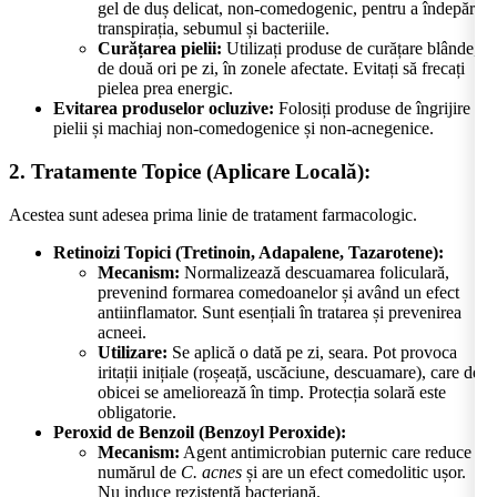
gel de duș delicat, non-comedogenic, pentru a îndepărta
transpirația, sebumul și bacteriile.
Curățarea pielii:
Utilizați produse de curățare blânde,
de două ori pe zi, în zonele afectate. Evitați să frecați
pielea prea energic.
Evitarea produselor ocluzive:
Folosiți produse de îngrijire a
pielii și machiaj non-comedogenice și non-acnegenice.
2. Tratamente Topice (Aplicare Locală):
Acestea sunt adesea prima linie de tratament farmacologic.
Retinoizi Topici (Tretinoin, Adapalene, Tazarotene):
Mecanism:
Normalizează descuamarea foliculară,
prevenind formarea comedoanelor și având un efect
antiinflamator. Sunt esențiali în tratarea și prevenirea
acneei.
Utilizare:
Se aplică o dată pe zi, seara. Pot provoca
iritații inițiale (roșeață, uscăciune, descuamare), care de
obicei se ameliorează în timp. Protecția solară este
obligatorie.
Peroxid de Benzoil (Benzoyl Peroxide):
Mecanism:
Agent antimicrobian puternic care reduce
numărul de
C. acnes
și are un efect comedolitic ușor.
Nu induce rezistență bacteriană.