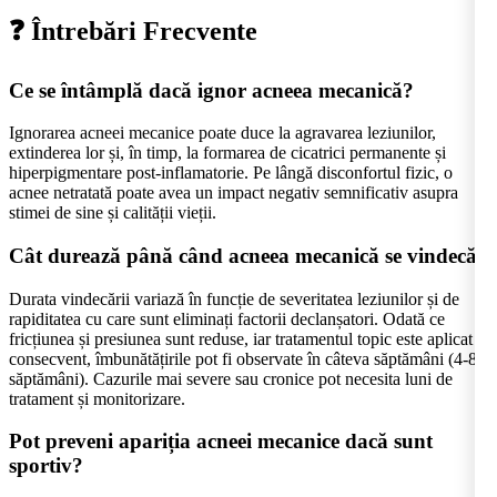
❓ Întrebări Frecvente
Ce se întâmplă dacă ignor acneea mecanică?
Ignorarea acneei mecanice poate duce la agravarea leziunilor,
extinderea lor și, în timp, la formarea de cicatrici permanente și
hiperpigmentare post-inflamatorie. Pe lângă disconfortul fizic, o
acnee netratată poate avea un impact negativ semnificativ asupra
stimei de sine și calității vieții.
Cât durează până când acneea mecanică se vindecă?
Durata vindecării variază în funcție de severitatea leziunilor și de
rapiditatea cu care sunt eliminați factorii declanșatori. Odată ce
fricțiunea și presiunea sunt reduse, iar tratamentul topic este aplicat
consecvent, îmbunătățirile pot fi observate în câteva săptămâni (4-8
săptămâni). Cazurile mai severe sau cronice pot necesita luni de
tratament și monitorizare.
Pot preveni apariția acneei mecanice dacă sunt
sportiv?