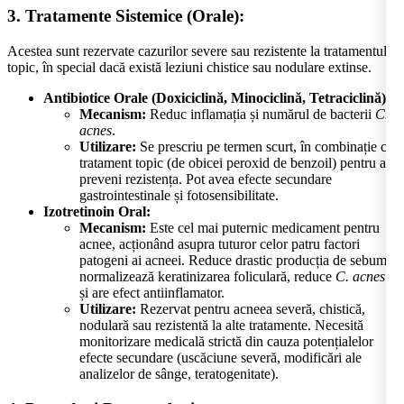
3. Tratamente Sistemice (Orale):
Acestea sunt rezervate cazurilor severe sau rezistente la tratamentul
topic, în special dacă există leziuni chistice sau nodulare extinse.
Antibiotice Orale (Doxiciclină, Minociclină, Tetraciclină):
Mecanism:
Reduc inflamația și numărul de bacterii
C.
acnes
.
Utilizare:
Se prescriu pe termen scurt, în combinație cu
tratament topic (de obicei peroxid de benzoil) pentru a
preveni rezistența. Pot avea efecte secundare
gastrointestinale și fotosensibilitate.
Izotretinoin Oral:
Mecanism:
Este cel mai puternic medicament pentru
acnee, acționând asupra tuturor celor patru factori
patogeni ai acneei. Reduce drastic producția de sebum,
normalizează keratinizarea foliculară, reduce
C. acnes
și are efect antiinflamator.
Utilizare:
Rezervat pentru acneea severă, chistică,
nodulară sau rezistentă la alte tratamente. Necesită
monitorizare medicală strictă din cauza potențialelor
efecte secundare (uscăciune severă, modificări ale
analizelor de sânge, teratogenitate).