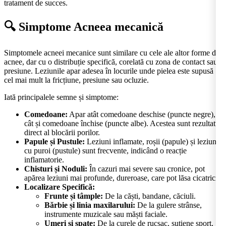
tratament de succes.
🔍 Simptome Acneea mecanică
Simptomele acneei mecanice sunt similare cu cele ale altor forme de
acnee, dar cu o distribuție specifică, corelată cu zona de contact sau
presiune. Leziunile apar adesea în locurile unde pielea este supusă
cel mai mult la fricțiune, presiune sau ocluzie.
Iată principalele semne și simptome:
Comedoane:
Apar atât comedoane deschise (puncte negre),
cât și comedoane închise (puncte albe). Acestea sunt rezultatul
direct al blocării porilor.
Papule și Pustule:
Leziuni inflamate, roșii (papule) și leziuni
cu puroi (pustule) sunt frecvente, indicând o reacție
inflamatorie.
Chisturi și Noduli:
În cazuri mai severe sau cronice, pot
apărea leziuni mai profunde, dureroase, care pot lăsa cicatrici.
Localizare Specifică:
Frunte și tâmple:
De la căști, bandane, căciuli.
Bărbie și linia maxilarului:
De la gulere strânse,
instrumente muzicale sau măști faciale.
Umeri și spate:
De la curele de rucsac, sutiene sport,