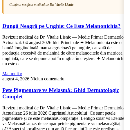
Conținut verificat medical de
Dr. Vitalie Lisnic
Dungă Neagră pe Unghie: Ce Este Melanonichia?
Revizuit medical de Dr. Vitalie Lisnic — Medic Primar Dermatolog
Actualizat: 04 august 2026 Idei Principale ✦ Melanonichia este o
bandă longitudinală maro-negricioasă pe unghie, cauzată de
producția excesivă de melanină de către melanocitele din matricea
unghială, care se depune apoi în unghia în creștere. ✦ Melanonichia
nu este o
Mai mult »
august 4, 2026
Niciun comentariu
Pete Pigmentare vs Melasmă: Ghid Dermatologic
Complet
Revizuit medical de Dr. Vitalie Lisnic — Medic Primar Dermatolog
Actualizat: 26 iulie 2026 Cuprinsul Articolului−Ce sunt petele
pigmentare și ce este melasmaComparație: Lentigo solar vs Efelide
vs MelasmăCauze: de ce apar petele pigmentare vs melasmaȘtiați
că?Aspect și localizare: cum arată fiecare tipCine este predispus: