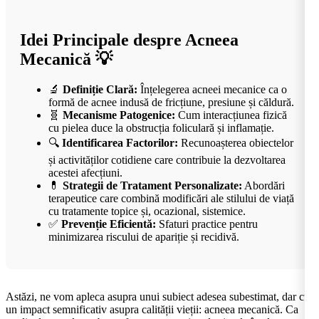
Idei Principale despre Acneea
Mecanică 💡
🔬
Definiție Clară:
Înțelegerea acneei mecanice ca o
formă de acnee indusă de fricțiune, presiune și căldură.
🧬
Mecanisme Patogenice:
Cum interacțiunea fizică
cu pielea duce la obstrucția foliculară și inflamație.
🔍
Identificarea Factorilor:
Recunoașterea obiectelor
și activităților cotidiene care contribuie la dezvoltarea
acestei afecțiuni.
💊
Strategii de Tratament Personalizate:
Abordări
terapeutice care combină modificări ale stilului de viață
cu tratamente topice și, ocazional, sistemice.
✅
Prevenție Eficientă:
Sfaturi practice pentru
minimizarea riscului de apariție și recidivă.
Astăzi, ne vom apleca asupra unui subiect adesea subestimat, dar cu
un impact semnificativ asupra calității vieții: acneea mecanică. Ca