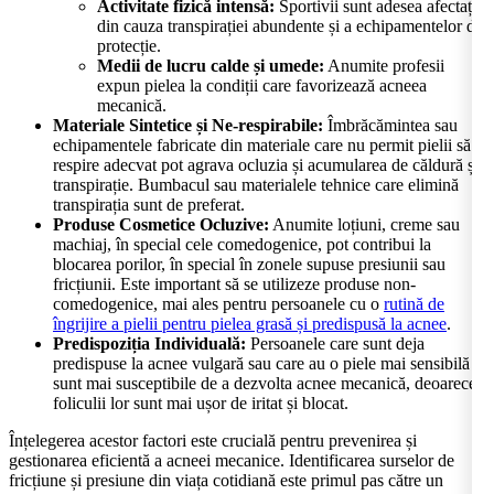
Activitate fizică intensă:
Sportivii sunt adesea afectați
din cauza transpirației abundente și a echipamentelor de
protecție.
Medii de lucru calde și umede:
Anumite profesii
expun pielea la condiții care favorizează acneea
mecanică.
Materiale Sintetice și Ne-respirabile:
Îmbrăcămintea sau
echipamentele fabricate din materiale care nu permit pielii să
respire adecvat pot agrava ocluzia și acumularea de căldură și
transpirație. Bumbacul sau materialele tehnice care elimină
transpirația sunt de preferat.
Produse Cosmetice Ocluzive:
Anumite loțiuni, creme sau
machiaj, în special cele comedogenice, pot contribui la
blocarea porilor, în special în zonele supuse presiunii sau
fricțiunii. Este important să se utilizeze produse non-
comedogenice, mai ales pentru persoanele cu o
rutină de
îngrijire a pielii pentru pielea grasă și predispusă la acnee
.
Predispoziția Individuală:
Persoanele care sunt deja
predispuse la acnee vulgară sau care au o piele mai sensibilă
sunt mai susceptibile de a dezvolta acnee mecanică, deoarece
foliculii lor sunt mai ușor de iritat și blocat.
Înțelegerea acestor factori este crucială pentru prevenirea și
gestionarea eficientă a acneei mecanice. Identificarea surselor de
fricțiune și presiune din viața cotidiană este primul pas către un