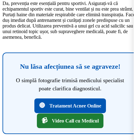
Da, prevenția este esențială pentru sportivi. Asigurați-vă că
echipamentul sportiv este curat, bine ventilat și nu este prea strâmt.
Purtați haine din materiale respirabile care elimină transpirația. Faceți
duș imediat după antrenament și curățați zonele predispuse cu un
produs delicat. Utilizarea preventivă a unui gel cu acid salicilic sau a
unui retinoid topic ușor, sub supraveghere medicală, poate fi, de
asemenea, benefică.
Nu lăsa afecțiunea să se agraveze!
O simplă fotografie trimisă medicului specialist
poate clarifica diagnosticul.
🔴
Tratament Acnee Online
📹
Video Call cu Medicul