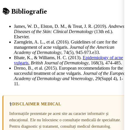
📚 Bibliografie
James, W. D., Elston, D. M., & Treat, J. R. (2019).
Andrews’
Diseases of the Skin: Clinical Dermatology
(13th ed.).
Elsevier.
Zaenglein, A. L., et al. (2016). Guidelines of care for the
management of acne vulgaris.
Journal of the American
Academy of Dermatology
, 74(5), 945-973.e33.
Bhate, K., & Williams, H. C. (2013).
Epidemiology of acne
vulgaris.
British Journal of Dermatology
, 168(3), 474-485.
Dreno, B., et al. (2015). European recommendations for the
successful treatment of acne vulgaris.
Journal of the European
Academy of Dermatology and Venereology
, 29(Suppl 4), 1-
11.
⚕️
DISCLAIMER MEDICAL
Informațiile prezentate pe acest site au caracter informativ și
educațional. Ele nu înlocuiesc o consultație medicală de specialitate.
Pentru diagnostic și tratament, consultați medicul dermatolog.