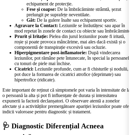
echipament de protecție.
Fese și coapse:
De la îmbrăcăminte strâmtă, șezut
prelungit pe suprafețe neventilate.
Gât:
De la gulere înalte sau echipament sportiv.
Agravare la Contact:
Leziunile se înrăutățesc sau apar în
mod repetat în zonele de contact cu obiecte sau îmbrăcăminte.
Prurit și Iritație:
Pielea din jurul leziunilor poate fi iritată,
roșie și poate provoca mâncărime, mai ales dacă există și o
componentă de transpirație excesivă sau ocluzie.
Hiperpigmentare post-inflamatorie:
După vindecarea
leziunilor, pot rămâne pete întunecate, în special la persoanele
cu tonuri de piele mai închise.
Cicatrici:
Leziunile profunde, cum ar fi chisturile și nodulii,
pot duce la formarea de cicatrici atrofice (deprimate) sau
hipertrofice (ridicate).
Este important de reținut că simptomele pot varia în intensitate de la
o persoană la alta și pot fi influențate de durata și intensitatea
expunerii la factorii declanșatori. O observare atentă a zonelor
afectate și a activităților premergătoare apariției leziunilor poate oferi
indicii valoroase pentru diagnostic și tratament.
🩺 Diagnostic Diferențial Acneea