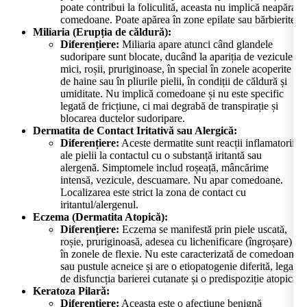
poate contribui la foliculită, aceasta nu implică neapărat
comedoane. Poate apărea în zone epilate sau bărbierite.
Miliaria (Erupția de căldură):
Diferențiere:
Miliaria apare atunci când glandele
sudoripare sunt blocate, ducând la apariția de vezicule
mici, roșii, pruriginoase, în special în zonele acoperite
de haine sau în pliurile pielii, în condiții de căldură și
umiditate. Nu implică comedoane și nu este specific
legată de fricțiune, ci mai degrabă de transpirație și
blocarea ductelor sudoripare.
Dermatita de Contact Iritativă sau Alergică:
Diferențiere:
Aceste dermatite sunt reacții inflamatorii
ale pielii la contactul cu o substanță iritantă sau
alergenă. Simptomele includ roșeață, mâncărime
intensă, vezicule, descuamare. Nu apar comedoane.
Localizarea este strict la zona de contact cu
iritantul/alergenul.
Eczema (Dermatita Atopică):
Diferențiere:
Eczema se manifestă prin piele uscată,
roșie, pruriginoasă, adesea cu lichenificare (îngroșare)
în zonele de flexie. Nu este caracterizată de comedoane
sau pustule acneice și are o etiopatogenie diferită, legată
de disfuncția barierei cutanate și o predispoziție atopică.
Keratoza Pilară:
Diferențiere:
Aceasta este o afecțiune benignă