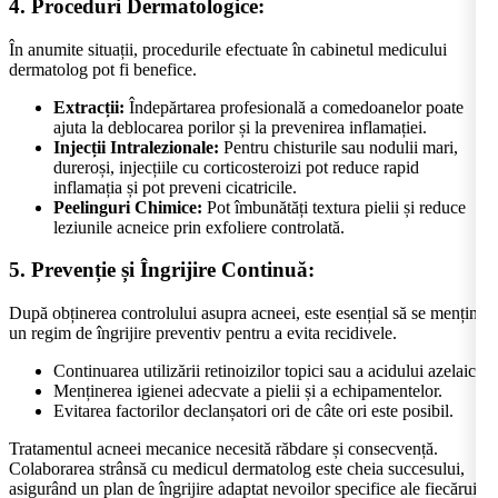
4. Proceduri Dermatologice:
În anumite situații, procedurile efectuate în cabinetul medicului
dermatolog pot fi benefice.
Extracții:
Îndepărtarea profesională a comedoanelor poate
ajuta la deblocarea porilor și la prevenirea inflamației.
Injecții Intralezionale:
Pentru chisturile sau nodulii mari,
dureroși, injecțiile cu corticosteroizi pot reduce rapid
inflamația și pot preveni cicatricile.
Peelinguri Chimice:
Pot îmbunătăți textura pielii și reduce
leziunile acneice prin exfoliere controlată.
5. Prevenție și Îngrijire Continuă:
După obținerea controlului asupra acneei, este esențial să se mențină
un regim de îngrijire preventiv pentru a evita recidivele.
Continuarea utilizării retinoizilor topici sau a acidului azelaic.
Menținerea igienei adecvate a pielii și a echipamentelor.
Evitarea factorilor declanșatori ori de câte ori este posibil.
Tratamentul acneei mecanice necesită răbdare și consecvență.
Colaborarea strânsă cu medicul dermatolog este cheia succesului,
asigurând un plan de îngrijire adaptat nevoilor specifice ale fiecărui