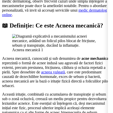
medic dermatolog, observ frecvent cazuri unde simpla înțelegere a
mecanismelor poate duce la ameliorări notabile. Pentru o abordare
personalizată, vă invit să accesați serviciile unui
medic dermatolog
online
.
📖 Definiție: Ce este Acneea mecanică?
Acneea mecanică 1
Acneea mecanică, cunoscută și sub denumirea de
acne mechanica
,
reprezintă o formă de acnee indusă sau agravată de factori fizici
externi, precum presiunea, fricțiunea, căldura și ocluzia repetată a
pielii. Spre deosebire de
acneea vulgară
, care este predominant
cauzată de dezechilibre hormonale, exces de sebum și bacterii,
acneea mecanică are la bază o iritație fizică directă a foliculilor pilo-
sebacei.
Această iritație, combinată cu acumularea de transpirație și sebum
sub o zonă ocluzivă, creează un mediu propice pentru dezvoltarea
leziunilor acneice. Este esențial să înțelegem că, deși mecanismul
inițial este fizic, procesul ulterior implică aceleași elemente
patogenice ca și alte forme de acnee: hipersecreția de sebum,