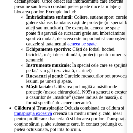
declanșatoare. Orice obiect sau îmbrăcăminte care exercită
presiune sau freacă constant pielea poate duce la iritație și
blocarea porilor. Exemple includ:
Îmbrăcăminte strâmtă:
Coliere, sutiene sport, curele,
gulere strânse, bandane, căști de protecție (în special la
atleți sau muncitori). De exemplu, acneea pe spate
poate fi agravată de rucsacuri grele sau îmbrăcăminte
sportivă mulată, de aceea este important să cunoaștem
cauzele și tratamentul
acneea pe spate
.
Echipamente sportive:
Căști de fotbal, hochei,
bicicletă, măști de scufundări, protecții pentru umeri sau
genunchi.
Instrumente muzicale:
În special cele care se sprijină
pe față sau gât (ex: vioară, clarinet).
Rucsacuri și genți:
Curelele rucsacurilor pot provoca
leziuni pe umeri și spate.
Măști faciale:
Utilizarea prelungită a măștilor de
protecție (masca chirurgicală, N95) a generat o creștere
a cazurilor de „maskne” (acnee indusă de mască), o
formă specifică de acnee mecanică.
Căldura și Transpirația:
Ocluzia combinată cu căldura și
transpirația excesivă
creează un mediu umed și cald, ideal
pentru proliferarea bacteriană și blocarea porilor. Transpirația
conține săruri și alte substanțe care, în contact prelungit cu
pielea ocluzionată, pot irita foliculii.