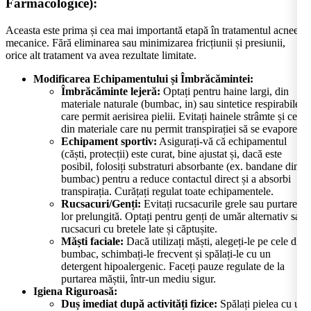
Farmacologice):
Aceasta este prima și cea mai importantă etapă în tratamentul acneei
mecanice. Fără eliminarea sau minimizarea fricțiunii și presiunii,
orice alt tratament va avea rezultate limitate.
Modificarea Echipamentului și Îmbrăcămintei:
Îmbrăcăminte lejeră:
Optați pentru haine largi, din
materiale naturale (bumbac, in) sau sintetice respirabile,
care permit aerisirea pielii. Evitați hainele strâmte și cele
din materiale care nu permit transpirației să se evapore.
Echipament sportiv:
Asigurați-vă că echipamentul
(căști, protecții) este curat, bine ajustat și, dacă este
posibil, folosiți substraturi absorbante (ex. bandane din
bumbac) pentru a reduce contactul direct și a absorbi
transpirația. Curățați regulat toate echipamentele.
Rucsacuri/Genți:
Evitați rucsacurile grele sau purtarea
lor prelungită. Optați pentru genți de umăr alternativ sau
rucsacuri cu bretele late și căptușite.
Măști faciale:
Dacă utilizați măști, alegeți-le pe cele din
bumbac, schimbați-le frecvent și spălați-le cu un
detergent hipoalergenic. Faceți pauze regulate de la
purtarea măștii, într-un mediu sigur.
Igiena Riguroasă:
Duș imediat după activități fizice:
Spălați pielea cu un