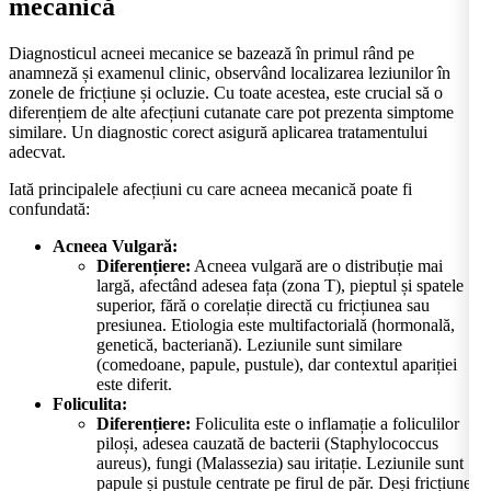
mecanică
Diagnosticul acneei mecanice se bazează în primul rând pe
anamneză și examenul clinic, observând localizarea leziunilor în
zonele de fricțiune și ocluzie. Cu toate acestea, este crucial să o
diferențiem de alte afecțiuni cutanate care pot prezenta simptome
similare. Un diagnostic corect asigură aplicarea tratamentului
adecvat.
Iată principalele afecțiuni cu care acneea mecanică poate fi
confundată:
Acneea Vulgară:
Diferențiere:
Acneea vulgară are o distribuție mai
largă, afectând adesea fața (zona T), pieptul și spatele
superior, fără o corelație directă cu fricțiunea sau
presiunea. Etiologia este multifactorială (hormonală,
genetică, bacteriană). Leziunile sunt similare
(comedoane, papule, pustule), dar contextul apariției
este diferit.
Foliculita:
Diferențiere:
Foliculita este o inflamație a foliculilor
piloși, adesea cauzată de bacterii (Staphylococcus
aureus), fungi (Malassezia) sau iritație. Leziunile sunt
papule și pustule centrate pe firul de păr. Deși fricțiunea