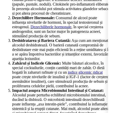
(papule, pustule, noduli). Citokinele pro-inflamatorii eliberate
în prezența alcoolului pot stimula activitatea glandelor sebacee
și pot altera procesul de cheratinizare.
Dezechilibre Hormonale:
Consumul de alcool poate
influența nivelurile de hormoni, în special testosteronul și
estrogenul.
Dezechilibrele hormonale
, în special creșterea
androgenilor, sunt un factor major în patogeneza acneei,
stimulând producția de sebum.
Deshidratarea și Bariera Cutantă:
Așa cum am menționat,
alcoolul deshidratează. O barieră cutanată compromisă de
deshidratare este mai puțin eficientă în a reține umiditatea și în
a se apăra împotriva bacteriilor și iritanților externi, favorizând
apariția leziunilor.
Zahărul și Indicele Glicemic:
Multe băuturi alcoolice, în
special cocktailurile, conțin cantități mari de zahăr. O dietă
bogată în zaharuri rafinate și cu un
indice glicemic ridicat
poate crește nivelurile de insulină și IGF-1 (factor de creștere
asemănător insulinei), care stimulează producția de sebum și
proliferarea celulelor pielii, contribuind la acnee.
Impactul asupra Microbiomului Intestinal și Cutanat:
Alcoolul poate perturba echilibrul microbiomului intestinal,
ducând la disbioză. O microbiotă intestinală dezechilibrată
poate influența „axa intestin-piele”, contribuind la inflamație
sistemică și la erupții cutanate. Mai mult, alcoolul poate altera