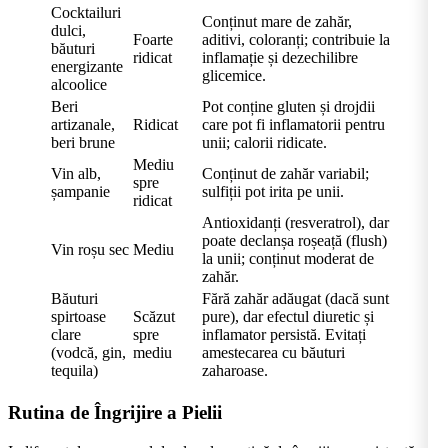
Cocktailuri
Conținut mare de zahăr,
dulci,
Foarte
aditivi, coloranți; contribuie la
băuturi
ridicat
inflamație și dezechilibre
energizante
glicemice.
alcoolice
Beri
Pot conține gluten și drojdii
artizanale,
Ridicat
care pot fi inflamatorii pentru
beri brune
unii; calorii ridicate.
Mediu
Vin alb,
Conținut de zahăr variabil;
spre
șampanie
sulfiții pot irita pe unii.
ridicat
Antioxidanți (resveratrol), dar
poate declanșa roșeață (flush)
Vin roșu sec
Mediu
la unii; conținut moderat de
zahăr.
Băuturi
Fără zahăr adăugat (dacă sunt
spirtoase
Scăzut
pure), dar efectul diuretic și
clare
spre
inflamator persistă. Evitați
(vodcă, gin,
mediu
amestecarea cu băuturi
tequila)
zaharoase.
Rutina de Îngrijire a Pielii