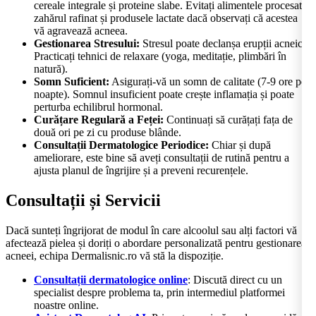
cereale integrale și proteine slabe. Evitați alimentele procesate,
zahărul rafinat și produsele lactate dacă observați că acestea
vă agravează acneea.
Gestionarea Stresului:
Stresul poate declanșa erupții acneice.
Practicați tehnici de relaxare (yoga, meditație, plimbări în
natură).
Somn Suficient:
Asigurați-vă un somn de calitate (7-9 ore pe
noapte). Somnul insuficient poate crește inflamația și poate
perturba echilibrul hormonal.
Curățare Regulară a Feței:
Continuați să curățați fața de
două ori pe zi cu produse blânde.
Consultații Dermatologice Periodice:
Chiar și după
ameliorare, este bine să aveți consultații de rutină pentru a
ajusta planul de îngrijire și a preveni recurențele.
Consultații și Servicii
Dacă sunteți îngrijorat de modul în care alcoolul sau alți factori vă
afectează pielea și doriți o abordare personalizată pentru gestionarea
acneei, echipa Dermalisnic.ro vă stă la dispoziție.
Consultații dermatologice online
: Discută direct cu un
specialist despre problema ta, prin intermediul platformei
noastre online.