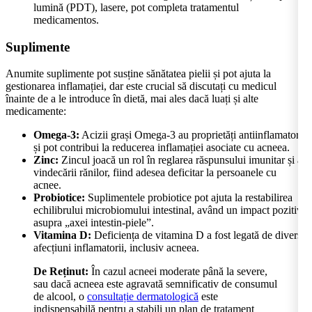
lumină (PDT), lasere, pot completa tratamentul
medicamentos.
Suplimente
Anumite suplimente pot susține sănătatea pielii și pot ajuta la
gestionarea inflamației, dar este crucial să discutați cu medicul
înainte de a le introduce în dietă, mai ales dacă luați și alte
medicamente:
Omega-3:
Acizii grași Omega-3 au proprietăți antiinflamatorii
și pot contribui la reducerea inflamației asociate cu acneea.
Zinc:
Zincul joacă un rol în reglarea răspunsului imunitar și a
vindecării rănilor, fiind adesea deficitar la persoanele cu
acnee.
Probiotice:
Suplimentele probiotice pot ajuta la restabilirea
echilibrului microbiomului intestinal, având un impact pozitiv
asupra „axei intestin-piele”.
Vitamina D:
Deficiența de vitamina D a fost legată de diverse
afecțiuni inflamatorii, inclusiv acneea.
De Reținut:
În cazul acneei moderate până la severe,
sau dacă acneea este agravată semnificativ de consumul
de alcool, o
consultație dermatologică
este
indispensabilă pentru a stabili un plan de tratament