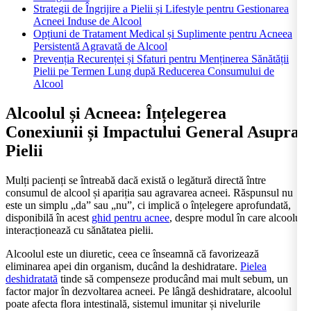
Strategii de Îngrijire a Pielii și Lifestyle pentru Gestionarea
Acneei Induse de Alcool
Opțiuni de Tratament Medical și Suplimente pentru Acneea
Persistentă Agravată de Alcool
Prevenția Recurenței și Sfaturi pentru Menținerea Sănătății
Pielii pe Termen Lung după Reducerea Consumului de
Alcool
Alcoolul și Acneea: Înțelegerea
Conexiunii și Impactului General Asupra
Pielii
Mulți pacienți se întreabă dacă există o legătură directă între
consumul de alcool și apariția sau agravarea acneei. Răspunsul nu
este un simplu „da” sau „nu”, ci implică o înțelegere aprofundată,
disponibilă în acest
ghid pentru acnee
, despre modul în care alcoolul
interacționează cu sănătatea pielii.
Alcoolul este un diuretic, ceea ce înseamnă că favorizează
eliminarea apei din organism, ducând la deshidratare.
Pielea
deshidratată
tinde să compenseze producând mai mult sebum, un
factor major în dezvoltarea acneei. Pe lângă deshidratare, alcoolul
poate afecta flora intestinală, sistemul imunitar și nivelurile