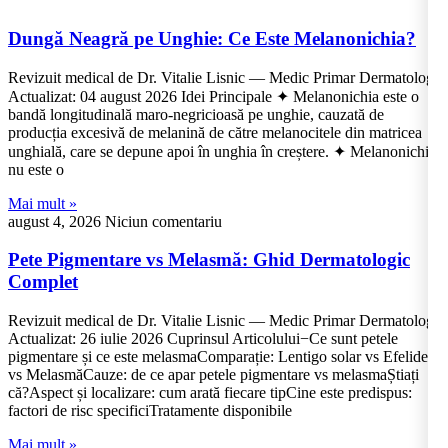
Dungă Neagră pe Unghie: Ce Este Melanonichia?
Revizuit medical de Dr. Vitalie Lisnic — Medic Primar Dermatolog
Actualizat: 04 august 2026 Idei Principale ✦ Melanonichia este o
bandă longitudinală maro-negricioasă pe unghie, cauzată de
producția excesivă de melanină de către melanocitele din matricea
unghială, care se depune apoi în unghia în creștere. ✦ Melanonichia
nu este o
Mai mult »
august 4, 2026
Niciun comentariu
Pete Pigmentare vs Melasmă: Ghid Dermatologic
Complet
Revizuit medical de Dr. Vitalie Lisnic — Medic Primar Dermatolog
Actualizat: 26 iulie 2026 Cuprinsul Articolului−Ce sunt petele
pigmentare și ce este melasmaComparație: Lentigo solar vs Efelide
vs MelasmăCauze: de ce apar petele pigmentare vs melasmaȘtiați
că?Aspect și localizare: cum arată fiecare tipCine este predispus:
factori de risc specificiTratamente disponibile
Mai mult »