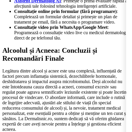
Asistent Dermatolog AI
: Primește o primă evaluare rapidă a
afecțiunii tale folosind tehnologia inteligenței artificiale.
Consultație online prin formular (fără programare)
:
Completează un formular detaliat și primește un plan de
tratament pe email, fără a necesita o programare video.
Consultație video prin WhatsApp/Google Meet
:
Programează o consultație video live cu medicul dermatolog,
direct de pe telefonul tău.
Alcoolul și Acneea: Concluzii și
Recomandări Finale
Legătura dintre alcool și acnee este una complexă, influențată de
factori precum inflamația sistemică, dezechilibrele hormonale,
deshidratarea și impactul asupra microbiomului. Deși alcoolul nu
este întotdeauna cauza directă a acneei, consumul excesiv sau
regulat poate agrava semnificativ leziunile existente și poate încetini
procesul de vindecare. O abordare informată, care include o rutină
de îngrijire adecvată, ajustări ale stilului de viață (în special
reducerea consumului de alcool) și, la nevoie, tratament medical
personalizat, este esențială pentru a obține și menține un ten curat și
sănătos. La Dermalisnic.ro, suntem dedicați să vă oferim ghidarea
expertă de care aveți nevoie pentru a înțelege și gestiona eficient
acneea.