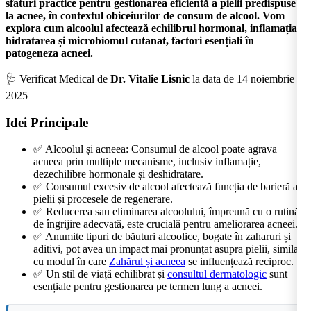
sfaturi practice pentru gestionarea eficientă a pielii predispuse
la acnee, în contextul obiceiurilor de consum de alcool. Vom
explora cum alcoolul afectează echilibrul hormonal, inflamația,
hidratarea și microbiomul cutanat, factori esențiali în
patogeneza acneei.
🩺 Verificat Medical de
Dr. Vitalie Lisnic
la data de 14 noiembrie
2025
Idei Principale
✅ Alcoolul și acneea: Consumul de alcool poate agrava
acneea prin multiple mecanisme, inclusiv inflamație,
dezechilibre hormonale și deshidratare.
✅ Consumul excesiv de alcool afectează funcția de barieră a
pielii și procesele de regenerare.
✅ Reducerea sau eliminarea alcoolului, împreună cu o rutină
de îngrijire adecvată, este crucială pentru ameliorarea acneei.
✅ Anumite tipuri de băuturi alcoolice, bogate în zaharuri și
aditivi, pot avea un impact mai pronunțat asupra pielii, similar
cu modul în care
Zahărul și acneea
se influențează reciproc.
✅ Un stil de viață echilibrat și
consultul dermatologic
sunt
esențiale pentru gestionarea pe termen lung a acneei.