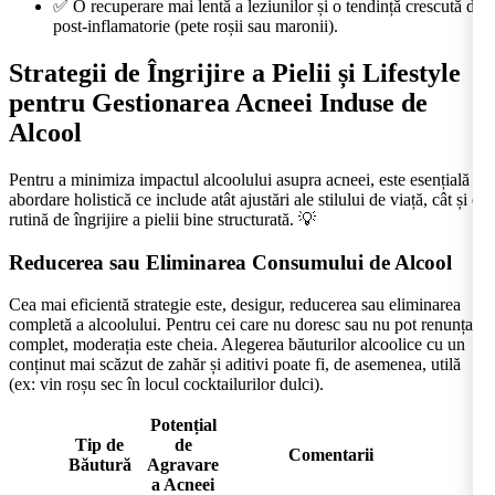
✅ O recuperare mai lentă a leziunilor și o tendință crescută de
post-inflamatorie (pete roșii sau maronii).
Strategii de Îngrijire a Pielii și Lifestyle
pentru Gestionarea Acneei Induse de
Alcool
Pentru a minimiza impactul alcoolului asupra acneei, este esențială o
abordare holistică ce include atât ajustări ale stilului de viață, cât și o
rutină de îngrijire a pielii bine structurată. 💡
Reducerea sau Eliminarea Consumului de Alcool
Cea mai eficientă strategie este, desigur, reducerea sau eliminarea
completă a alcoolului. Pentru cei care nu doresc sau nu pot renunța
complet, moderația este cheia. Alegerea băuturilor alcoolice cu un
conținut mai scăzut de zahăr și aditivi poate fi, de asemenea, utilă
(ex: vin roșu sec în locul cocktailurilor dulci).
Potențial
Tip de
de
Comentarii
Băutură
Agravare
a Acneei