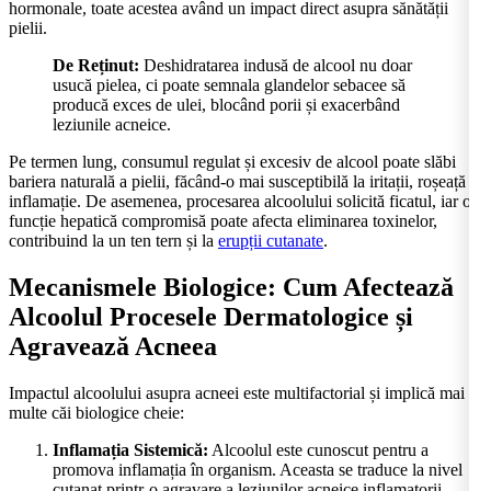
hormonale, toate acestea având un impact direct asupra sănătății
pielii.
De Reținut:
Deshidratarea indusă de alcool nu doar
usucă pielea, ci poate semnala glandelor sebacee să
producă exces de ulei, blocând porii și exacerbând
leziunile acneice.
Pe termen lung, consumul regulat și excesiv de alcool poate slăbi
bariera naturală a pielii, făcând-o mai susceptibilă la iritații, roșeață și
inflamație. De asemenea, procesarea alcoolului solicită ficatul, iar o
funcție hepatică compromisă poate afecta eliminarea toxinelor,
contribuind la un ten tern și la
erupții cutanate
.
Mecanismele Biologice: Cum Afectează
Alcoolul Procesele Dermatologice și
Agravează Acneea
Impactul alcoolului asupra acneei este multifactorial și implică mai
multe căi biologice cheie:
Inflamația Sistemică:
Alcoolul este cunoscut pentru a
promova inflamația în organism. Aceasta se traduce la nivel
cutanat printr-o agravare a leziunilor acneice inflamatorii