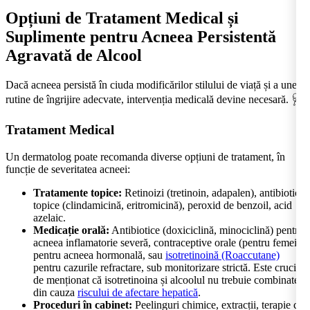
Opțiuni de Tratament Medical și
Suplimente pentru Acneea Persistentă
Agravată de Alcool
Dacă acneea persistă în ciuda modificărilor stilului de viață și a unei
rutine de îngrijire adecvate, intervenția medicală devine necesară. 🩺
Tratament Medical
Un dermatolog poate recomanda diverse opțiuni de tratament, în
funcție de severitatea acneei:
Tratamente topice:
Retinoizi (tretinoin, adapalen), antibiotice
topice (clindamicină, eritromicină), peroxid de benzoil, acid
azelaic.
Medicație orală:
Antibiotice (doxiciclină, minociclină) pentru
acneea inflamatorie severă, contraceptive orale (pentru femei)
pentru acneea hormonală, sau
isotretinoină (Roaccutane)
pentru cazurile refractare, sub monitorizare strictă. Este crucial
de menționat că isotretinoina și alcoolul nu trebuie combinate
din cauza
riscului de afectare hepatică
.
Proceduri în cabinet:
Peelinguri chimice, extracții, terapie cu