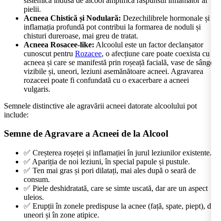
sistemică indusă de alcool amplifică răspunsul inflamator al
pielii.
Acneea Chistică și Nodulară:
Dezechilibrele hormonale și
inflamația profundă pot contribui la formarea de noduli și
chisturi dureroase, mai greu de tratat.
Acneea Rosacee-like:
Alcoolul este un factor declanșator
cunoscut pentru
Rozacee
, o afecțiune care poate coexista cu
acneea și care se manifestă prin roșeață facială, vase de sânge
vizibile și, uneori, leziuni asemănătoare acneei. Agravarea
rozaceei poate fi confundată cu o exacerbare a acneei
vulgaris.
Semnele distinctive ale agravării acneei datorate alcoolului pot
include:
Semne de Agravare a Acneei de la Alcool
✅ Creșterea roșeței și inflamației în jurul leziunilor existente.
✅ Apariția de noi leziuni, în special papule și pustule.
✅ Ten mai gras și pori dilatați, mai ales după o seară de
consum.
✅ Piele deshidratată, care se simte uscată, dar are un aspect
uleios.
✅ Erupții în zonele predispuse la acnee (față, spate, piept), dar
uneori și în zone atipice.