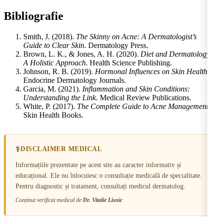
Bibliografie
Smith, J. (2018).
The Skinny on Acne: A Dermatologist’s
Guide to Clear Skin
. Dermatology Press.
Brown, L. K., & Jones, A. H. (2020).
Diet and Dermatology:
A Holistic Approach
. Health Science Publishing.
Johnson, R. B. (2019).
Hormonal Influences on Skin Health
.
Endocrine Dermatology Journals.
Garcia, M. (2021).
Inflammation and Skin Conditions:
Understanding the Link
. Medical Review Publications.
White, P. (2017).
The Complete Guide to Acne Management
.
Skin Health Books.
⚕️
DISCLAIMER MEDICAL
Informațiile prezentate pe acest site au caracter informativ și
educațional. Ele nu înlocuiesc o consultație medicală de specialitate.
Pentru diagnostic și tratament, consultați medicul dermatolog.
Conținut verificat medical de
Dr. Vitalie Lisnic