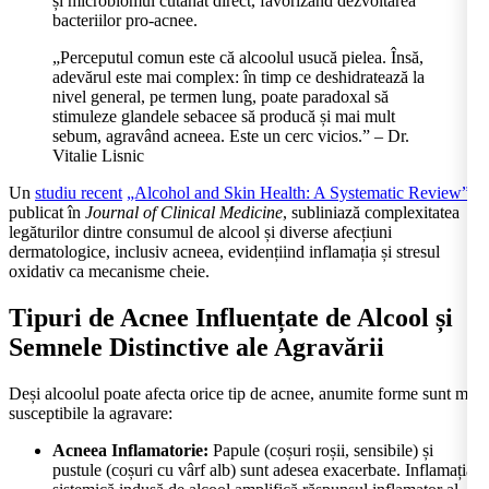
și microbiomul cutanat direct, favorizând dezvoltarea
bacteriilor pro-acnee.
„Perceputul comun este că alcoolul usucă pielea. Însă,
adevărul este mai complex: în timp ce deshidratează la
nivel general, pe termen lung, poate paradoxal să
stimuleze glandele sebacee să producă și mai mult
sebum, agravând acneea. Este un cerc vicios.” – Dr.
Vitalie Lisnic
Un
studiu recent
„Alcohol and Skin Health: A Systematic Review”
publicat în
Journal of Clinical Medicine
, subliniază complexitatea
legăturilor dintre consumul de alcool și diverse afecțiuni
dermatologice, inclusiv acneea, evidențiind inflamația și stresul
oxidativ ca mecanisme cheie.
Tipuri de Acnee Influențate de Alcool și
Semnele Distinctive ale Agravării
Deși alcoolul poate afecta orice tip de acnee, anumite forme sunt mai
susceptibile la agravare:
Acneea Inflamatorie:
Papule (coșuri roșii, sensibile) și
pustule (coșuri cu vârf alb) sunt adesea exacerbate. Inflamația