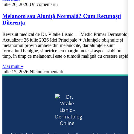
iulie 26, 2026
Un comentariu
Melanom sau Aluniță Normală? Cum Recunoști
Diferența
Revizuit medical de Dr. Vitalie Lisnic — Medic Primar Dermatolog
Actualizat: 26 iulie 2026 Idei Principale ✦ Alunițele obișnuite și
melanomul provin ambele din melanocite, dar alunițele sunt
formațiuni benigne, simetrice, cu margini nete și aspect stabil în
timp, în timp ce melanomul este o tumoră malignă cu creștere rapidă
Mai mult »
iulie 15, 2026
Niciun comentariu