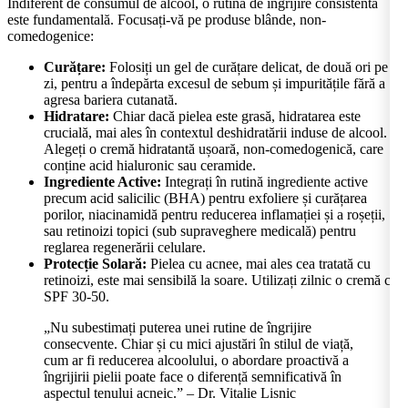
Indiferent de consumul de alcool, o rutină de îngrijire consistentă
este fundamentală. Focusați-vă pe produse blânde, non-
comedogenice:
Curățare:
Folosiți un gel de curățare delicat, de două ori pe
zi, pentru a îndepărta excesul de sebum și impuritățile fără a
agresa bariera cutanată.
Hidratare:
Chiar dacă pielea este grasă, hidratarea este
crucială, mai ales în contextul deshidratării induse de alcool.
Alegeți o cremă hidratantă ușoară, non-comedogenică, care
conține acid hialuronic sau ceramide.
Ingrediente Active:
Integrați în rutină ingrediente active
precum acid salicilic (BHA) pentru exfoliere și curățarea
porilor, niacinamidă pentru reducerea inflamației și a roșeții,
sau retinoizi topici (sub supraveghere medicală) pentru
reglarea regenerării celulare.
Protecție Solară:
Pielea cu acnee, mai ales cea tratată cu
retinoizi, este mai sensibilă la soare. Utilizați zilnic o cremă cu
SPF 30-50.
„Nu subestimați puterea unei rutine de îngrijire
consecvente. Chiar și cu mici ajustări în stilul de viață,
cum ar fi reducerea alcoolului, o abordare proactivă a
îngrijirii pielii poate face o diferență semnificativă în
aspectul tenului acneic.” – Dr. Vitalie Lisnic