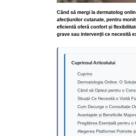
Când să mergi la dermatolog online
afecțiunilor cutanate, pentru monito
eficientă oferă confort și flexibil
grave sau intervenții ce necesită 
Cuprinsul Articolului
Cuprins
Dermatologia Online: O Soluți
Când să Optezi pentru o Consul
Situații Ce Necesită o Vizită 
Cum Decurge o Consultație On
Avantajele și Beneficiile Majo
Pregătirea Esențială pentru o 
Alegerea Platformei Potrivite 