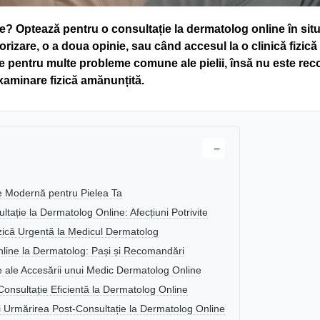
? Optează pentru o consultație la dermatolog online în situa
rizare, o a doua opinie, sau când accesul la o clinică fizică e
itate pentru multe probleme comune ale pielii, însă nu este 
examinare fizică amănunțită.
−
e Modernă pentru Pielea Ta
tație la Dermatolog Online: Afecțiuni Potrivite
Fizică Urgentă la Medicul Dermatolog
line la Dermatolog: Pași și Recomandări
re ale Accesării unui Medic Dermatolog Online
Consultație Eficientă la Dermatolog Online
și Urmărirea Post-Consultație la Dermatolog Online