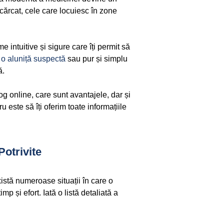
ncărcat, cele care locuiesc în zone
 intuitive și sigure care îți permit să
,
o aluniță suspectă
sau pur și simplu
ă.
g online, care sunt avantajele, dar și
u este să îți oferim toate informațiile
Potrivite
istă numeroase situații în care o
p și efort. Iată o listă detaliată a