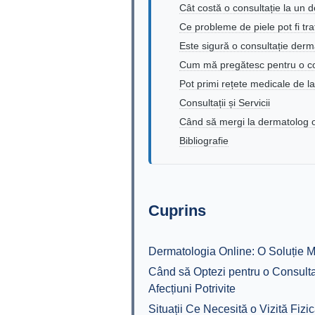
Cât costă o consultație la un 
Ce probleme de piele pot fi tr
Este sigură o consultație derm
Cum mă pregătesc pentru o con
Pot primi rețete medicale de l
Consultații și Servicii
Când să mergi la dermatolog o
Bibliografie
Cuprins
Dermatologia Online: O Soluție 
Când să Optezi pentru o Consulta
Afecțiuni Potrivite
Situații Ce Necesită o Vizită Fizi