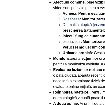
Afecțiuni comune, bine vizibi
video sunt potrivite pentru o ev
Acneea: Pentru evalua
Rozaceea
: Monitorizare
Dermatita atopică (eczem
prescrierea tratamentelo
Infecții fungice cutanat
psoriazisul
: Monitorizarea
Veruci și moluscum co
Urticaria cronică:
Gestion
Monitorizarea afecțiunilor cr
pentru a monitoriza evoluția, a e
Evaluarea leziunilor noi sau m
o pată ciudată apărută recent, 
necesară o examinare fizică deta
evaluare online inițială, un ex
Reînnoirea rețetelor:
Pentru me
dermatologică virtuală
poate fi 
A doua opinie:
Ai primit deja u