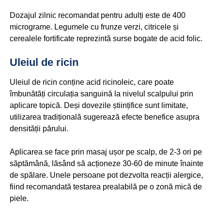
Dozajul zilnic recomandat pentru adulți este de 400
micrograme. Legumele cu frunze verzi, citricele și
cerealele fortificate reprezintă surse bogate de acid folic.
Uleiul de ricin
Uleiul de ricin conține acid ricinoleic, care poate
îmbunătăți circulația sanguină la nivelul scalpului prin
aplicare topică. Deși dovezile științifice sunt limitate,
utilizarea tradițională sugerează efecte benefice asupra
densității părului.
Aplicarea se face prin masaj ușor pe scalp, de 2-3 ori pe
săptămână, lăsând să acționeze 30-60 de minute înainte
de spălare. Unele persoane pot dezvolta reacții alergice,
fiind recomandată testarea prealabilă pe o zonă mică de
piele.