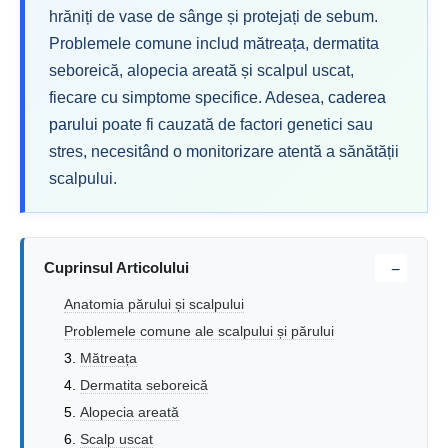
hrăniți de vase de sânge și protejați de sebum.
Problemele comune includ mătreața, dermatita
seboreică, alopecia areată și scalpul uscat,
fiecare cu simptome specifice. Adesea,
caderea
parului
poate fi cauzată de factori genetici sau
stres, necesitând o monitorizare atentă a sănătății
scalpului.
Cuprinsul Articolului
−
Anatomia părului și scalpului
Problemele comune ale scalpului și părului
Mătreața
Dermatita seboreică
Alopecia areată
Scalp uscat