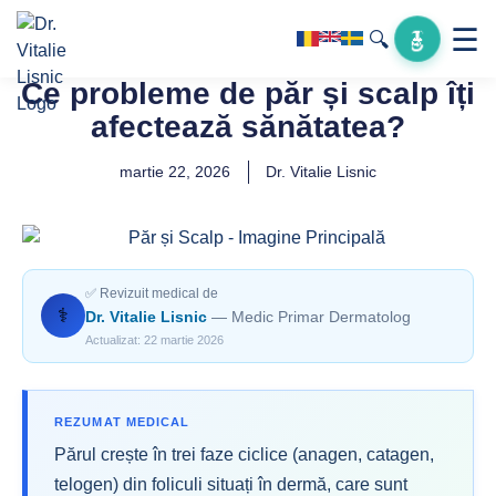
☰
🔍
Ce probleme de păr și scalp îți
afectează sănătatea?
martie 22, 2026
Dr. Vitalie Lisnic
✅ Revizuit medical de
‍⚕️
Dr. Vitalie Lisnic
— Medic Primar Dermatolog
Actualizat: 22 martie 2026
REZUMAT MEDICAL
Părul crește în trei faze ciclice (anagen, catagen,
telogen) din foliculi situați în dermă, care sunt