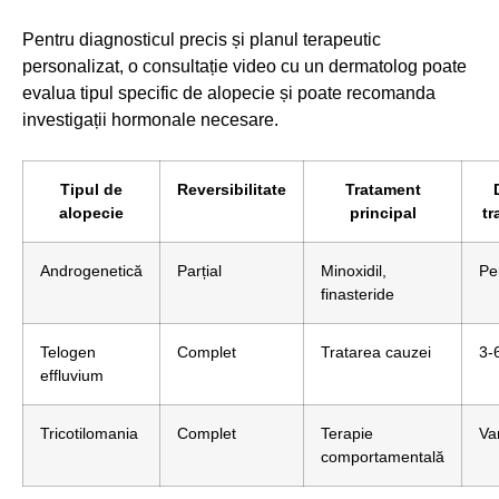
Pentru diagnosticul precis și planul terapeutic
personalizat, o consultație video cu un dermatolog poate
evalua tipul specific de alopecie și poate recomanda
investigații hormonale necesare.
Tipul de
Reversibilitate
Tratament
alopecie
principal
tr
Androgenetică
Parțial
Minoxidil,
Pe
finasteride
Telogen
Complet
Tratarea cauzei
3-6
effluvium
Tricotilomania
Complet
Terapie
Var
comportamentală