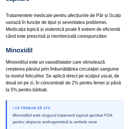
Tratamentele medicale pentru afecțiunile de Păr și Scalp
variază în funcție de tipul și severitatea problemei.
Medicația topică și sistemică poate fi extrem de eficientă
când este prescrisă și monitorizată corespunzător.
Minoxidil
Minoxidilul este un vasodilatator care stimulează
creșterea părului prin îmbunătățirea circulației sanguine
la nivelul foliculilor. Se aplică direct pe scalpul uscat, de
două ori pe zi, în concentrații de 2% pentru femei și până
la 5% pentru bărbați.
ℹ️ CE TREBUIE SĂ ȘTII
Minoxidilul este singurul tratament topical aprobat FDA
pentru alopecia androgenetică la ambele sexe