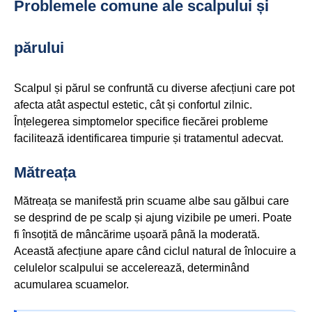
Problemele comune ale scalpului și
părului
Scalpul și părul se confruntă cu diverse afecțiuni care pot
afecta atât aspectul estetic, cât și confortul zilnic.
Înțelegerea simptomelor specifice fiecărei probleme
facilitează identificarea timpurie și tratamentul adecvat.
Mătreața
Mătreața se manifestă prin scuame albe sau gălbui care
se desprind de pe scalp și ajung vizibile pe umeri. Poate
fi însoțită de mâncărime ușoară până la moderată.
Această afecțiune apare când ciclul natural de înlocuire a
celulelor scalpului se accelerează, determinând
acumularea scuamelor.