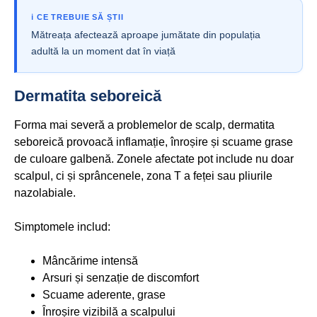
ℹ️ CE TREBUIE SĂ ȘTII
Mătreața afectează aproape jumătate din populația
adultă la un moment dat în viață
Dermatita seboreică
Forma mai severă a problemelor de scalp, dermatita
seboreică provoacă inflamație, înroșire și scuame grase
de culoare galbenă. Zonele afectate pot include nu doar
scalpul, ci și sprâncenele, zona T a feței sau pliurile
nazolabiale.
Simptomele includ:
Mâncărime intensă
Arsuri și senzație de discomfort
Scuame aderente, grase
Înroșire vizibilă a scalpului