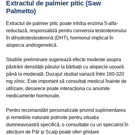
Extractul de palmier pitic (Saw
Palmetto)
Extractul de palmier pitic poate inhiba enzima 5-alfa-
reductază, responsabilă pentru conversia testosteronului
în dihydrotestosteronă (DHT), hormonul implicat în
alopecia androgenetică.
Studiile preliminare sugerează efecte modeste asupra
păstrării densității părului la bărbații cu alopecie ușoară
până la moderată. Dozajul studiat variază între 160-320
mg zilnic. Este important să consultați medicul înainte de
utilizare, deoarece poate interacționa cu anumite
medicamente hormonale.
Pentru recomandări personalizate privind suplimentarea
și remediile naturale potrivite pentru situația
dumneavoastră specifică, o consultație cu un specialist în
afecțiuni de Păr și Scalp poate oferi ghidare