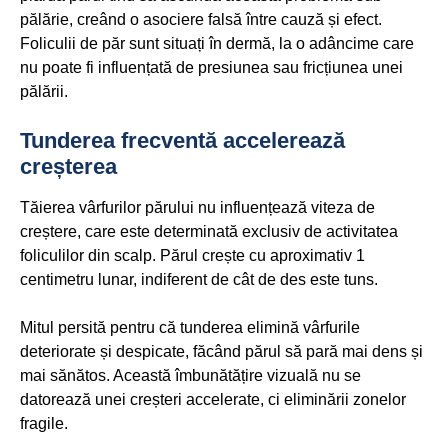
pălărie, creând o asociere falsă între cauză și efect.
Foliculii de păr sunt situați în dermă, la o adâncime care
nu poate fi influențată de presiunea sau fricțiunea unei
pălării.
Tunderea frecventă accelerează
creșterea
Tăierea vârfurilor părului nu influențează viteza de
creștere, care este determinată exclusiv de activitatea
foliculilor din scalp. Părul crește cu aproximativ 1
centimetru lunar, indiferent de cât de des este tuns.
Mitul persită pentru că tunderea elimină vârfurile
deteriorate și despicate, făcând părul să pară mai dens și
mai sănătos. Această îmbunătățire vizuală nu se
datorează unei creșteri accelerate, ci eliminării zonelor
fragile.