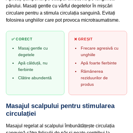
părului. Masați gentle cu vârful degetelor în mișcări
circulare pentru a stimula circulația sanguină. Evitați
folosirea unghiilor care pot provoca microtraumatisme.
✅ CORECT
❌ GREȘIT
Masaj gentle cu
Frecare agresivă cu
degetele
unghiile
Apă călduță, nu
Apă foarte fierbinte
fierbinte
Rămânerea
Clătire abundentă
reziduurilor de
produs
Masajul scalpului pentru stimularea
circulației
Masajul regelat al scalpului îmbunătățește circulația
sanguină către foliculii de păr și poate contribui la