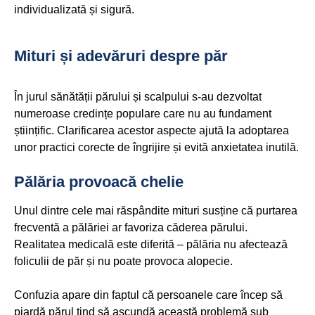
individualizată și sigură.
Mituri și adevăruri despre păr
În jurul sănătății părului și scalpului s-au dezvoltat
numeroase credințe populare care nu au fundament
științific. Clarificarea acestor aspecte ajută la adoptarea
unor practici corecte de îngrijire și evită anxietatea inutilă.
Pălăria provoacă chelie
Unul dintre cele mai răspândite mituri susține că purtarea
frecventă a pălăriei ar favoriza căderea părului.
Realitatea medicală este diferită – pălăria nu afectează
foliculii de păr și nu poate provoca alopecie.
Confuzia apare din faptul că persoanele care încep să
piardă părul tind să ascundă această problemă sub