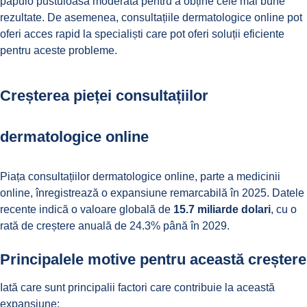
papulo pustuloasă moderată
pentru a obține cele mai bune
rezultate. De asemenea,
consultațiile dermatologice online
pot
oferi acces rapid la specialiști care pot oferi soluții eficiente
pentru aceste probleme.
Creșterea pieței consultațiilor
dermatologice online
Piața consultațiilor dermatologice online, parte a
medicinii
online
, înregistrează o expansiune remarcabilă în 2025. Datele
recente indică o valoare globală de
15.7 miliarde dolari
, cu o
rată de creștere anuală de 24.3% până în 2029.
Principalele motive pentru această creștere
Iată care sunt principalii factori care contribuie la această
expansiune: