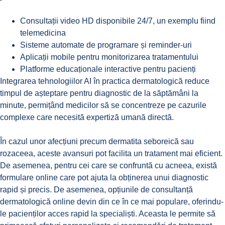
Consultații video HD disponibile 24/7, un exemplu fiind
telemedicina
Sisteme automate de programare și reminder-uri
Aplicații mobile pentru monitorizarea tratamentului
Platforme educaționale interactive pentru pacienți
Integrarea tehnologiilor AI în practica dermatologică reduce
timpul de așteptare pentru diagnostic de la săptămâni la
minute, permițând medicilor să se concentreze pe cazurile
complexe care necesită expertiză umană directă.
În cazul unor afecțiuni precum
dermatita seboreică
sau
rozaceea
, aceste avansuri pot facilita un tratament mai eficient.
De asemenea, pentru cei care se confruntă cu acneea, există
formulare online
care pot ajuta la obținerea unui diagnostic
rapid și precis. De asemenea, opțiunile de
consultanță
dermatologică online
devin din ce în ce mai populare, oferindu-
le pacienților acces rapid la specialiști. Aceasta le permite să