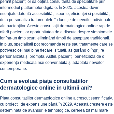
permit pacienților să obțină consultanță de specialitate prin
intermediul platformelor digitale. În 2025, acestea devin
esențiale datorită accesibilității sporite, eficienței și posibilității
de a personaliza tratamentele în funcție de nevoile individuale
ale pacienților. Aceste
consultații dermatologice online rapide
oferă pacienților oportunitatea de a discuta despre simptomele
lor într-un timp scurt, eliminând timpii de așteptare tradiționali.
În plus, specialiștii pot recomanda teste sau tratamente care se
potrivesc cel mai bine fiecărei situații, asigurând o îngrijire
personalizată și promptă. Astfel, pacienții beneficiază de o
experiență medicală mai convenabilă și adaptată nevoilor
contemporane.
Cum a evoluat piața consultațiilor
dermatologice online în ultimii ani?
Piața consultațiilor dermatologice online a crescut semnificativ,
cu proiecții de expansiune până în 2029. Această creștere este
determinată de avansurile tehnologice, cererea tot mai mare