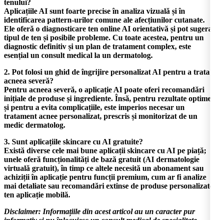
tenului?
Aplicațiile AI sunt foarte precise în analiza vizuală și în
identificarea pattern-urilor comune ale afecțiunilor cutanate.
Ele oferă o
diagnosticare ten online AI
orientativă și pot sugera
tipul de ten și posibile probleme. Cu toate acestea, pentru un
diagnostic definitiv și un plan de tratament complex, este
esențial un consult medical la un dermatolog.
2. Pot folosi un ghid de îngrijire personalizat AI pentru a trata
acneea severă?
Pentru acneea severă, o aplicație AI poate oferi recomandări
inițiale de produse și ingrediente. Însă, pentru rezultate optime
și pentru a evita complicațiile, este imperios necesar un
tratament acnee personalizat, prescris și monitorizat de un
medic dermatolog.
3. Sunt aplicațiile skincare cu AI gratuite?
Există diverse
cele mai bune aplicații skincare cu AI
pe piață;
unele oferă funcționalități de bază gratuit (
AI dermatologie
virtuală gratuit
), în timp ce altele necesită un abonament sau
achiziții în aplicație pentru funcții premium, cum ar fi analize
mai detaliate sau recomandări extinse de
produse personalizate
ten aplicație mobilă
.
Disclaimer:
Informațiile din acest articol au un caracter pur