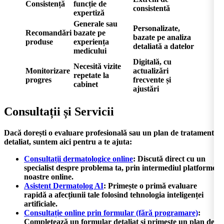
Consistență
funcție de
consistentă
expertiză
Generale sau
Personalizate,
Recomandări
bazate pe
bazate pe analiza
produse
experiența
detaliată a datelor
medicului
Digitală, cu
Necesită vizite
Monitorizare
actualizări
repetate la
progres
frecvente și
cabinet
ajustări
Consultații și Servicii
Dacă dorești o evaluare profesională sau un plan de tratament
detaliat, suntem aici pentru a te ajuta:
Consultații dermatologice online
:
Discută direct cu un
specialist despre problema ta, prin intermediul platformei
noastre online.
Asistent Dermatolog AI
:
Primește o primă evaluare
rapidă a afecțiunii tale folosind tehnologia inteligenței
artificiale.
Consultație online prin formular (fără programare)
:
Completează un formular detaliat și primește un plan de