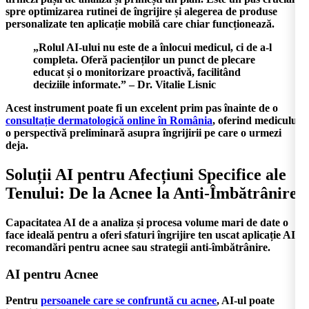
spre optimizarea rutinei de îngrijire și alegerea de
produse
personalizate ten aplicație mobilă
care chiar funcționează.
„Rolul AI-ului nu este de a înlocui medicul, ci de a-l
completa. Oferă pacienților un punct de plecare
educat și o monitorizare proactivă, facilitând
deciziile informate.” – Dr. Vitalie Lisnic
Acest instrument poate fi un excelent prim pas înainte de o
consultație dermatologică online în România
, oferind medicului
o perspectivă preliminară asupra îngrijirii pe care o urmezi
deja.
Soluții AI pentru Afecțiuni Specifice ale
Tenului: De la Acnee la Anti-Îmbătrânire
Capacitatea AI de a analiza și procesa volume mari de date o
face ideală pentru a oferi
sfaturi îngrijire ten uscat aplicație AI
,
recomandări pentru acnee sau strategii anti-îmbătrânire.
AI pentru Acnee
Pentru
persoanele care se confruntă cu acnee
, AI-ul poate