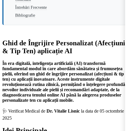
Întrebări Frecvente
Bibliografie
Ghid de Îngrijire Personalizat (Afecțiuni
& Tip Ten) aplicație AI
În era digitală, inteligența artificială (AI) transformă
fundamental modul în care abordăm sănătatea și frumusețea
pielii, oferind un ghid de îngrijire personalizat (afecțiuni & tip
ten) cu aplicații inovatoare. Aceste instrumente digitale
revoluționează rutina zilnică, permițând o înțelegere profundă a
nevoilor individuale ale pielii și recomandări adaptate, de la
diagnosticarea tenului online AI până la alegerea produselor
personalizate ten cu aplicații mobile.
🩺 Verificat Medical de
Dr. Vitalie Lisnic
la data de 05 octombrie
2025
Idei Principale