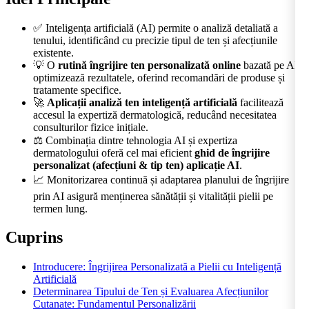
✅ Inteligența artificială (AI) permite o analiză detaliată a
tenului, identificând cu precizie tipul de ten și afecțiunile
existente.
💡 O
rutină îngrijire ten personalizată online
bazată pe AI
optimizează rezultatele, oferind recomandări de produse și
tratamente specifice.
🚀
Aplicații analiză ten inteligență artificială
facilitează
accesul la expertiză dermatologică, reducând necesitatea
consulturilor fizice inițiale.
⚖️ Combinația dintre tehnologia AI și expertiza
dermatologului oferă cel mai eficient
ghid de îngrijire
personalizat (afecțiuni & tip ten) aplicație AI
.
📈 Monitorizarea continuă și adaptarea planului de îngrijire
prin AI asigură menținerea sănătății și vitalității pielii pe
termen lung.
Cuprins
Introducere: Îngrijirea Personalizată a Pielii cu Inteligență
Artificială
Determinarea Tipului de Ten și Evaluarea Afecțiunilor
Cutanate: Fundamentul Personalizării