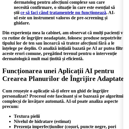
dermatolog pentru afecțiuni complexe sau care
necesită confirmare, o situație în care este esențial să
știi
ce să faci când tratamentele nu funcționează
. AI-
ul este un instrument valoros de pre-screening și
ghidare.
Din experiența mea la cabinet, am observat că mulți pacienți vin
cu rutine de îngrijire neadaptate, folosesc produse nepotrivite
tipului lor de ten sau încearcă să trateze afecțiuni fără a le
înțelege pe deplin. O analiză inițială bazată pe AI ar putea filtra
aceste erori comune, pregătind terenul pentru o intervenție
dermatologică mult mai țintită și eficientă.
Funcționarea unei Aplicații AI pentru
Crearea Planurilor de Îngrijire Adaptate
Cum reușește o aplicație să-ți ofere un
ghid de îngrijire
personalizat
? Procesul este fascinant și se bazează pe algoritmi
complecși de învățare automată. AI-ul poate analiza aspecte
precum:
Textura pielii
Nivelul de hidratare (estimat)
Prezența imperfecțiunilor (coșuri, puncte negre, pori