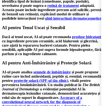
identifica tipul de leziuni (comedoane, papule, pustule),
severitatea și poate sugera o
rutină de tratament
adaptată.
Aceasta poate include ingrediente precum acid salicilic, peroxid
de benzoil sau retinoizi, explicând modul de utilizare și
posibilele interacțiuni (vezi
ghid interacțiuni dermatocosmetice
).
AI pentru Tenul Uscat și Sensibil
Dacă ai tenul uscat, AI-ul poate recomanda
produse hidratante
cu ingrediente precum ceramide, acid hialuronic și glicerină,
care ajută la repararea barierei cutanate. Pentru pielea
sensibilă, aplicațiile AI pot sugera formule hipoalergenice, fără
parfum și cu ingrediente calmante.
AI pentru Anti-Îmbătrânire și Protecție Solară
AI-ul poate analiza
semnele de îmbătrânire
și poate propune
rutine care includ antioxidanți, peptide și, esențial, recomandări
pentru
protecție solară (SPF-ul tău zilnic)
, vitală pentru
prevenirea fotoîmbătrânirii. Un studiu publicat în
The British
Journal of Dermatology
a evidențiat potențialul AI în
dermatoscopia leziunilor cutanate, demonstrând acuratețea și
rolul său de suport în diagnosticare.
Accuracy of a
convolutional neural network for the diagnosis of