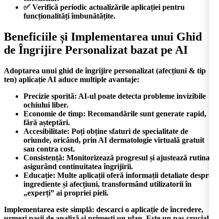
✅ Verifică periodic actualizările aplicației pentru
funcționalități îmbunătățite.
Beneficiile și Implementarea unui Ghid
de Îngrijire Personalizat bazat pe AI
Adoptarea unui
ghid de îngrijire personalizat (afecțiuni & tip
ten) aplicație AI
aduce multiple avantaje:
Precizie sporită:
AI-ul poate detecta probleme invizibile
ochiului liber.
Economie de timp:
Recomandările sunt generate rapid,
fără așteptări.
Accesibilitate:
Poți obține sfaturi de specialitate de
oriunde, oricând, prin
AI dermatologie virtuală gratuit
sau contra cost.
Consistență:
Monitorizează progresul și ajustează rutina,
asigurând continuitatea îngrijirii.
Educație:
Multe aplicații oferă informații detaliate despre
ingrediente și afecțiuni, transformând utilizatorii în
„experți” ai propriei pieli.
Implementarea este simplă: descarci o aplicație de încredere,
urmezi pașii de analiză și primești un plan. Este un pas crucial