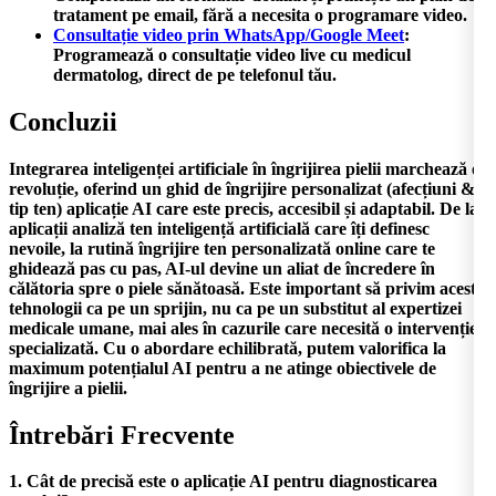
tratament pe email, fără a necesita o programare video.
Consultație video prin WhatsApp/Google Meet
:
Programează o consultație video live cu medicul
dermatolog, direct de pe telefonul tău.
Concluzii
Integrarea inteligenței artificiale în îngrijirea pielii marchează o
revoluție, oferind un
ghid de îngrijire personalizat (afecțiuni &
tip ten) aplicație AI
care este precis, accesibil și adaptabil. De la
aplicații analiză ten inteligență artificială
care îți definesc
nevoile, la
rutină îngrijire ten personalizată online
care te
ghidează pas cu pas, AI-ul devine un aliat de încredere în
călătoria spre o piele sănătoasă. Este important să privim aceste
tehnologii ca pe un sprijin, nu ca pe un substitut al expertizei
medicale umane, mai ales în cazurile care necesită o intervenție
specializată. Cu o abordare echilibrată, putem valorifica la
maximum potențialul AI pentru a ne atinge obiectivele de
îngrijire a pielii.
Întrebări Frecvente
1. Cât de precisă este o aplicație AI pentru diagnosticarea