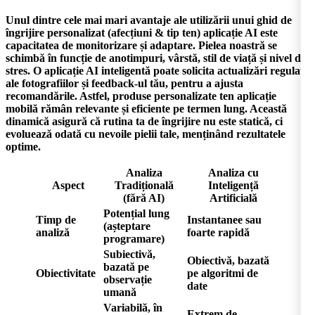
Unul dintre cele mai mari avantaje ale utilizării unui
ghid de
îngrijire personalizat (afecțiuni & tip ten) aplicație AI
este
capacitatea de monitorizare și adaptare. Pielea noastră se
schimbă în funcție de anotimpuri, vârstă, stil de viață și nivel de
stres. O aplicație AI inteligentă poate solicita actualizări regulate
ale fotografiilor și feedback-ul tău, pentru a ajusta
recomandările. Astfel,
produse personalizate ten aplicație
mobilă
rămân relevante și eficiente pe termen lung. Această
dinamică asigură că rutina ta de îngrijire nu este statică, ci
evoluează odată cu nevoile pielii tale, menținând rezultatele
optime.
Analiza
Analiza cu
Aspect
Tradițională
Inteligență
(fără AI)
Artificială
Potențial lung
Timp de
Instantanee sau
(așteptare
analiză
foarte rapidă
programare)
Subiectivă,
Obiectivă, bazată
bazată pe
Obiectivitate
pe algoritmi de
observație
date
umană
Variabilă, în
Extrem de