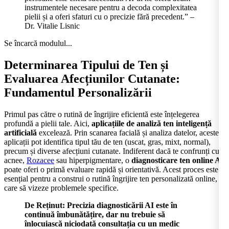
instrumentele necesare pentru a decoda complexitatea
pielii și a oferi sfaturi cu o precizie fără precedent.” –
Dr. Vitalie Lisnic
Se încarcă modulul...
Determinarea Tipului de Ten și
Evaluarea Afecțiunilor Cutanate:
Fundamentul Personalizării
Primul pas către o rutină de îngrijire eficientă este înțelegerea
profundă a pielii tale. Aici,
aplicațiile de analiză ten inteligență
artificială
excelează. Prin scanarea facială și analiza datelor, aceste
aplicații pot identifica tipul tău de ten (uscat, gras, mixt, normal),
precum și diverse afecțiuni cutanate. Indiferent dacă te confrunți cu
acnee,
Rozacee
sau hiperpigmentare, o
diagnosticare ten online AI
poate oferi o primă evaluare rapidă și orientativă. Acest proces este
esențial pentru a construi o rutină îngrijire ten personalizată online,
care să vizeze problemele specifice.
De Reținut: Precizia diagnosticării AI este în
continuă îmbunătățire, dar nu trebuie să
înlocuiască niciodată consultația cu un medic