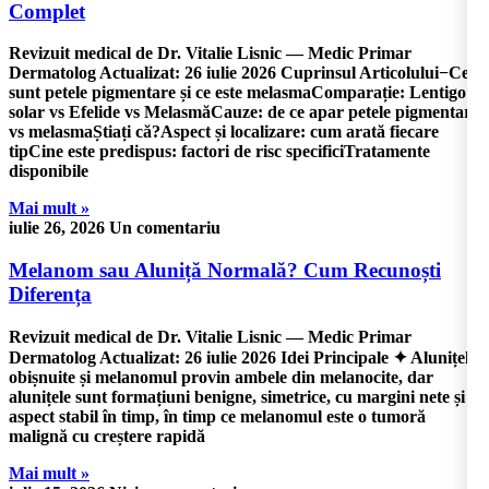
Complet
Revizuit medical de Dr. Vitalie Lisnic — Medic Primar
Dermatolog Actualizat: 26 iulie 2026 Cuprinsul Articolului−Ce
sunt petele pigmentare și ce este melasmaComparație: Lentigo
solar vs Efelide vs MelasmăCauze: de ce apar petele pigmentare
vs melasmaȘtiați că?Aspect și localizare: cum arată fiecare
tipCine este predispus: factori de risc specificiTratamente
disponibile
Mai mult »
iulie 26, 2026
Un comentariu
Melanom sau Aluniță Normală? Cum Recunoști
Diferența
Revizuit medical de Dr. Vitalie Lisnic — Medic Primar
Dermatolog Actualizat: 26 iulie 2026 Idei Principale ✦ Alunițele
obișnuite și melanomul provin ambele din melanocite, dar
alunițele sunt formațiuni benigne, simetrice, cu margini nete și
aspect stabil în timp, în timp ce melanomul este o tumoră
malignă cu creștere rapidă
Mai mult »