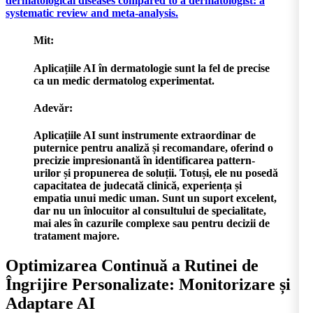
dermatological diseases compared to a dermatologist: a
systematic review and meta-analysis.
Mit:
Aplicațiile AI în dermatologie sunt la fel de precise
ca un medic dermatolog experimentat.
Adevăr:
Aplicațiile AI sunt instrumente extraordinar de
puternice pentru analiză și recomandare, oferind o
precizie impresionantă în identificarea pattern-
urilor și propunerea de soluții. Totuși, ele nu posedă
capacitatea de judecată clinică, experiența și
empatia unui medic uman. Sunt un suport excelent,
dar nu un înlocuitor al consultului de specialitate,
mai ales în cazurile complexe sau pentru decizii de
tratament majore.
Optimizarea Continuă a Rutinei de
Îngrijire Personalizate: Monitorizare și
Adaptare AI