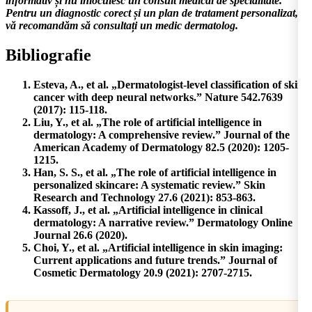
informativ și nu înlocuiesc un consult medical de specialitate.
Pentru un diagnostic corect și un plan de tratament personalizat,
vă recomandăm să consultați un medic dermatolog.
Bibliografie
Esteva, A., et al. „Dermatologist-level classification of skin
cancer with deep neural networks.” Nature 542.7639
(2017): 115-118.
Liu, Y., et al. „The role of artificial intelligence in
dermatology: A comprehensive review.” Journal of the
American Academy of Dermatology 82.5 (2020): 1205-
1215.
Han, S. S., et al. „The role of artificial intelligence in
personalized skincare: A systematic review.” Skin
Research and Technology 27.6 (2021): 853-863.
Kassoff, J., et al. „Artificial intelligence in clinical
dermatology: A narrative review.” Dermatology Online
Journal 26.6 (2020).
Choi, Y., et al. „Artificial intelligence in skin imaging:
Current applications and future trends.” Journal of
Cosmetic Dermatology 20.9 (2021): 2707-2715.