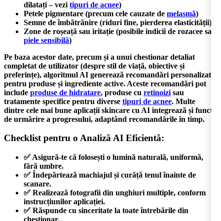
dilatați – vezi
tipuri de acnee
)
Petele pigmentare (precum cele cauzate de
melasmă
)
Semne de îmbătrânire (riduri fine, pierderea elasticității)
Zone de roșeață sau iritație (posibile indicii de rozacee sau
piele sensibilă
)
Pe baza acestor date, precum și a unui chestionar detaliat
completat de utilizator (despre stil de viață, obiective și
preferințe), algoritmul AI generează recomandări personalizate
pentru produse și ingrediente active. Aceste recomandări pot
include
produse de hidratare
, produse cu
retinoizi
sau
tratamente specifice pentru diverse
tipuri de acnee
. Multe
dintre
cele mai bune aplicații skincare cu AI
integrează și funcții
de urmărire a progresului, adaptând recomandările în timp.
Checklist pentru o Analiză AI Eficientă:
✅ Asigură-te că folosești o lumină naturală, uniformă,
fără umbre.
✅ Îndepărtează machiajul și curăță tenul înainte de
scanare.
✅ Realizează fotografii din unghiuri multiple, conform
instrucțiunilor aplicației.
✅ Răspunde cu sinceritate la toate întrebările din
chestionar.