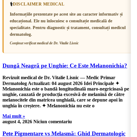
⚕️
DISCLAIMER MEDICAL
Informațiile prezentate pe acest site au caracter informativ și
educațional. Ele nu înlocuiesc o consultație medicală de
specialitate. Pentru diagnostic și tratament, consultați medicul
dermatolog.
Conținut verificat medical de
Dr. Vitalie Lisnic
Dungă Neagră pe Unghie: Ce Este Melanonichia?
Revizuit medical de Dr. Vitalie Lisnic — Medic Primar
Dermatolog Actualizat: 04 august 2026 Idei Principale ✦
Melanonichia este o bandă longitudinală maro-negricioasă pe
unghie, cauzată de producția excesivă de melanină de către
melanocitele din matricea unghială, care se depune apoi în
unghia în creștere. ✦ Melanonichia nu este o
Mai mult »
august 4, 2026
Niciun comentariu
Pete Pigmentare vs Melasmă: Ghid Dermatologic