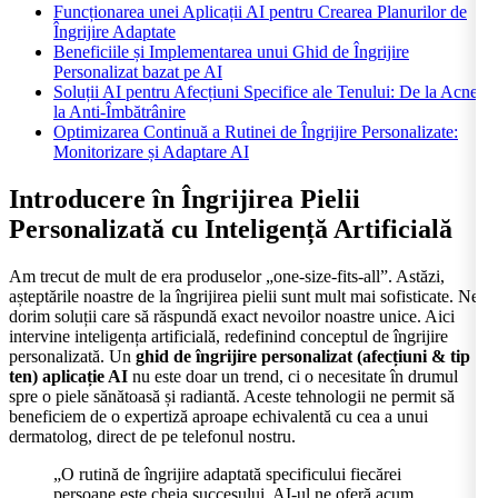
Funcționarea unei Aplicații AI pentru Crearea Planurilor de
Îngrijire Adaptate
Beneficiile și Implementarea unui Ghid de Îngrijire
Personalizat bazat pe AI
Soluții AI pentru Afecțiuni Specifice ale Tenului: De la Acnee
la Anti-Îmbătrânire
Optimizarea Continuă a Rutinei de Îngrijire Personalizate:
Monitorizare și Adaptare AI
Introducere în Îngrijirea Pielii
Personalizată cu Inteligență Artificială
Am trecut de mult de era produselor „one-size-fits-all”. Astăzi,
așteptările noastre de la îngrijirea pielii sunt mult mai sofisticate. Ne
dorim soluții care să răspundă exact nevoilor noastre unice. Aici
intervine inteligența artificială, redefinind conceptul de îngrijire
personalizată. Un
ghid de îngrijire personalizat (afecțiuni & tip
ten) aplicație AI
nu este doar un trend, ci o necesitate în drumul
spre o piele sănătoasă și radiantă. Aceste tehnologii ne permit să
beneficiem de o expertiză aproape echivalentă cu cea a unui
dermatolog, direct de pe telefonul nostru.
„O rutină de îngrijire adaptată specificului fiecărei
persoane este cheia succesului. AI-ul ne oferă acum