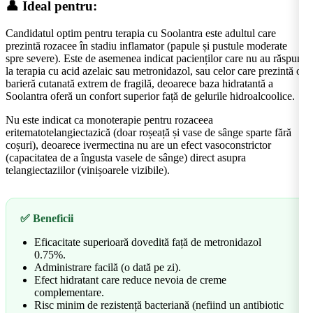
👤 Ideal pentru:
Candidatul optim pentru terapia cu Soolantra este adultul care
prezintă rozacee în stadiu inflamator (papule și pustule moderate
spre severe). Este de asemenea indicat pacienților care nu au răspuns
la terapia cu acid azelaic sau metronidazol, sau celor care prezintă o
barieră cutanată extrem de fragilă, deoarece baza hidratantă a
Soolantra oferă un confort superior față de gelurile hidroalcoolice.
Nu este indicat ca monoterapie pentru rozaceea
eritematotelangiectazică (doar roșeață și vase de sânge sparte fără
coșuri), deoarece ivermectina nu are un efect vasoconstrictor
(capacitatea de a îngusta vasele de sânge) direct asupra
telangiectaziilor (vinișoarele vizibile).
✅ Beneficii
Eficacitate superioară dovedită față de metronidazol
0.75%.
Administrare facilă (o dată pe zi).
Efect hidratant care reduce nevoia de creme
complementare.
Risc minim de rezistență bacteriană (nefiind un antibiotic