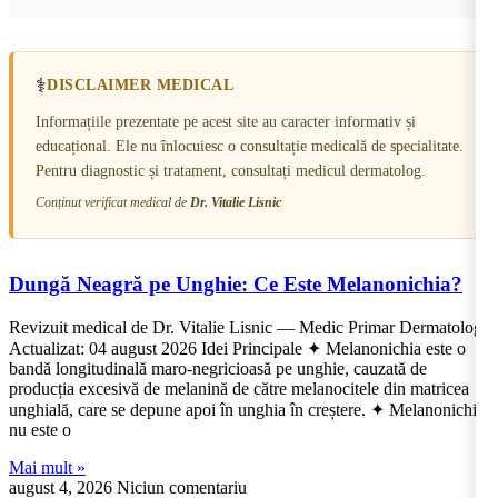
⚕️
DISCLAIMER MEDICAL
Informațiile prezentate pe acest site au caracter informativ și
educațional. Ele nu înlocuiesc o consultație medicală de specialitate.
Pentru diagnostic și tratament, consultați medicul dermatolog.
Conținut verificat medical de
Dr. Vitalie Lisnic
Dungă Neagră pe Unghie: Ce Este Melanonichia?
Revizuit medical de Dr. Vitalie Lisnic — Medic Primar Dermatolog
Actualizat: 04 august 2026 Idei Principale ✦ Melanonichia este o
bandă longitudinală maro-negricioasă pe unghie, cauzată de
producția excesivă de melanină de către melanocitele din matricea
unghială, care se depune apoi în unghia în creștere. ✦ Melanonichia
nu este o
Mai mult »
august 4, 2026
Niciun comentariu