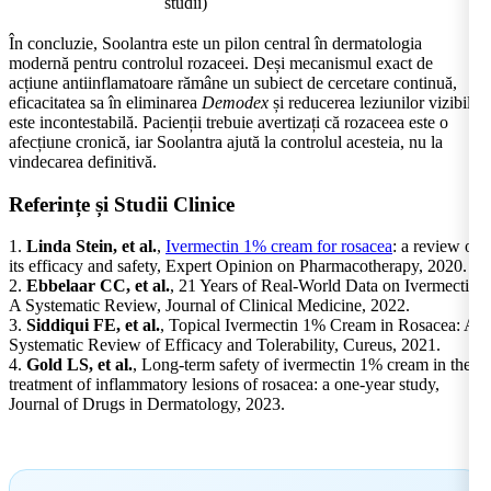
studii)
În concluzie, Soolantra este un pilon central în dermatologia
modernă pentru controlul rozaceei. Deși mecanismul exact de
acțiune antiinflamatoare rămâne un subiect de cercetare continuă,
eficacitatea sa în eliminarea
Demodex
și reducerea leziunilor vizibile
este incontestabilă. Pacienții trebuie avertizați că rozaceea este o
afecțiune cronică, iar Soolantra ajută la controlul acesteia, nu la
vindecarea definitivă.
Referințe și Studii Clinice
1.
Linda Stein, et al.
,
Ivermectin 1% cream for rosacea
: a review of
its efficacy and safety, Expert Opinion on Pharmacotherapy, 2020.
2.
Ebbelaar CC, et al.
, 21 Years of Real-World Data on Ivermectin:
A Systematic Review, Journal of Clinical Medicine, 2022.
3.
Siddiqui FE, et al.
, Topical Ivermectin 1% Cream in Rosacea: A
Systematic Review of Efficacy and Tolerability, Cureus, 2021.
4.
Gold LS, et al.
, Long-term safety of ivermectin 1% cream in the
treatment of inflammatory lesions of rosacea: a one-year study,
Journal of Drugs in Dermatology, 2023.