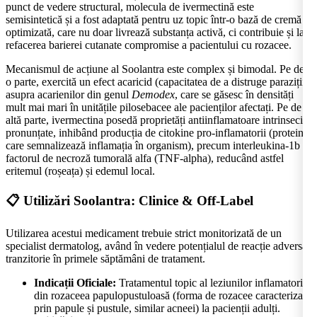
punct de vedere structural, molecula de ivermectină este
semisintetică și a fost adaptată pentru uz topic într-o bază de cremă
optimizată, care nu doar livrează substanța activă, ci contribuie și la
refacerea barierei cutanate compromise a pacientului cu rozacee.
Mecanismul de acțiune al Soolantra este complex și bimodal. Pe de
o parte, exercită un efect acaricid (capacitatea de a distruge paraziții)
asupra acarienilor din genul
Demodex
, care se găsesc în densități
mult mai mari în unitățile pilosebacee ale pacienților afectați. Pe de
altă parte, ivermectina posedă proprietăți antiinflamatoare intrinseci
pronunțate, inhibând producția de citokine pro-inflamatorii (proteine
care semnalizează inflamația în organism), precum interleukina-1b și
factorul de necroză tumorală alfa (TNF-alpha), reducând astfel
eritemul (roșeața) și edemul local.
📋 Utilizări Soolantra: Clinice & Off-Label
Utilizarea acestui medicament trebuie strict monitorizată de un
specialist dermatolog, având în vedere potențialul de reacție adversă
tranzitorie în primele săptămâni de tratament.
Indicații Oficiale:
Tratamentul topic al leziunilor inflamatorii
din rozaceea papulopustuloasă (forma de rozacee caracterizată
prin papule și pustule, similar acneei) la pacienții adulți.