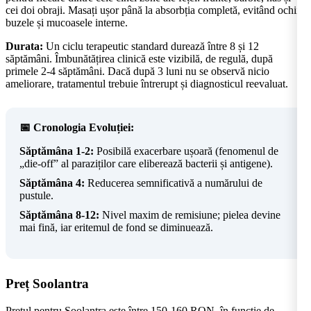
cei doi obraji. Masați ușor până la absorbția completă, evitând ochii,
buzele și mucoasele interne.
Durata:
Un ciclu terapeutic standard durează între 8 și 12
săptămâni. Îmbunătățirea clinică este vizibilă, de regulă, după
primele 2-4 săptămâni. Dacă după 3 luni nu se observă nicio
ameliorare, tratamentul trebuie întrerupt și diagnosticul reevaluat.
📅 Cronologia Evoluției:
Săptămâna 1-2:
Posibilă exacerbare ușoară (fenomenul de
„die-off” al paraziților care eliberează bacterii și antigene).
Săptămâna 4:
Reducerea semnificativă a numărului de
pustule.
Săptămâna 8-12:
Nivel maxim de remisiune; pielea devine
mai fină, iar eritemul de fond se diminuează.
Preț Soolantra
Prețul pentru Soolantra este între 150-160 RON, în funcție de