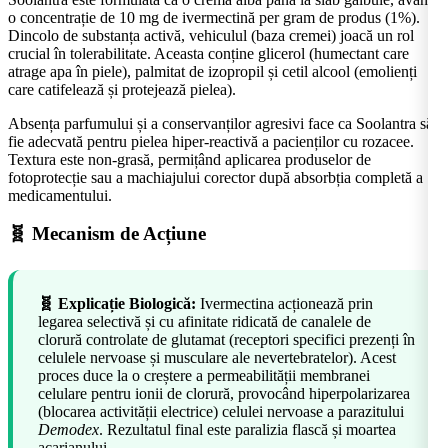
o concentrație de 10 mg de ivermectină per gram de produs (1%).
Dincolo de substanța activă, vehiculul (baza cremei) joacă un rol
crucial în tolerabilitate. Aceasta conține glicerol (humectant care
atrage apa în piele), palmitat de izopropil și cetil alcool (emolienți
care catifelează și protejează pielea).
Absența parfumului și a conservanților agresivi face ca Soolantra să
fie adecvată pentru pielea hiper-reactivă a pacienților cu rozacee.
Textura este non-grasă, permițând aplicarea produselor de
fotoprotecție sau a machiajului corector după absorbția completă a
medicamentului.
🧬 Mecanism de Acțiune
🧬 Explicație Biologică:
Ivermectina acționează prin
legarea selectivă și cu afinitate ridicată de canalele de
clorură controlate de glutamat (receptori specifici prezenți în
celulele nervoase și musculare ale nevertebratelor). Acest
proces duce la o creștere a permeabilității membranei
celulare pentru ionii de clorură, provocând hiperpolarizarea
(blocarea activității electrice) celulei nervoase a parazitului
Demodex
. Rezultatul final este paralizia flască și moartea
acarianului.