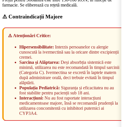
farmacie. Se eliberează cu rețetă medicală.
⚠️ Contraindicații Majore
⚠️ Atenționări Critice:
Hipersensibilitate:
Interzis persoanelor cu alergie
cunoscută la ivermectină sau la oricare dintre excipienții
cremei.
Sarcina și Alăptarea:
Deși absorbția sistemică este
minimă, utilizarea nu este recomandată în timpul sarcinii
(Categoria C). Ivermectina se excretă în laptele matern
după administrare orală, deci trebuie evitată în timpul
alăptării.
Populația Pediatrică:
Siguranța și eficacitatea nu au
fost stabilite pentru pacienții sub 18 ani.
Interacțiuni:
Nu au fost raportate interacțiuni
medicamentoase majore, însă se recomandă prudență la
utilizarea concomitentă cu inhibitori puternici ai
CYP3A4.