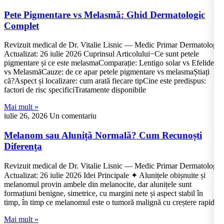
Pete Pigmentare vs Melasmă: Ghid Dermatologic
Complet
Revizuit medical de Dr. Vitalie Lisnic — Medic Primar Dermatolog
Actualizat: 26 iulie 2026 Cuprinsul Articolului−Ce sunt petele
pigmentare și ce este melasmaComparație: Lentigo solar vs Efelide
vs MelasmăCauze: de ce apar petele pigmentare vs melasmaȘtiați
că?Aspect și localizare: cum arată fiecare tipCine este predispus:
factori de risc specificiTratamente disponibile
Mai mult »
iulie 26, 2026
Un comentariu
Melanom sau Aluniță Normală? Cum Recunoști
Diferența
Revizuit medical de Dr. Vitalie Lisnic — Medic Primar Dermatolog
Actualizat: 26 iulie 2026 Idei Principale ✦ Alunițele obișnuite și
melanomul provin ambele din melanocite, dar alunițele sunt
formațiuni benigne, simetrice, cu margini nete și aspect stabil în
timp, în timp ce melanomul este o tumoră malignă cu creștere rapidă
Mai mult »