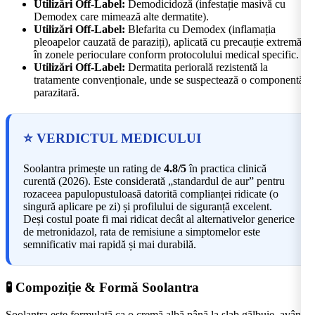
Utilizări Off-Label:
Demodicidoză (infestație masivă cu
Demodex care mimează alte dermatite).
Utilizări Off-Label:
Blefarita cu Demodex (inflamația
pleoapelor cauzată de paraziți), aplicată cu precauție extremă
în zonele perioculare conform protocolului medical specific.
Utilizări Off-Label:
Dermatita periorală rezistentă la
tratamente convenționale, unde se suspectează o componentă
parazitară.
⭐ VERDICTUL MEDICULUI
Soolantra primește un rating de
4.8/5
în practica clinică
curentă (2026). Este considerată „standardul de aur” pentru
rozaceea papulopustuloasă datorită complianței ridicate (o
singură aplicare pe zi) și profilului de siguranță excelent.
Deși costul poate fi mai ridicat decât al alternativelor generice
de metronidazol, rata de remisiune a simptomelor este
semnificativ mai rapidă și mai durabilă.
🧪 Compoziție & Formă Soolantra
Soolantra este formulată ca o cremă albă până la slab gălbuie, având