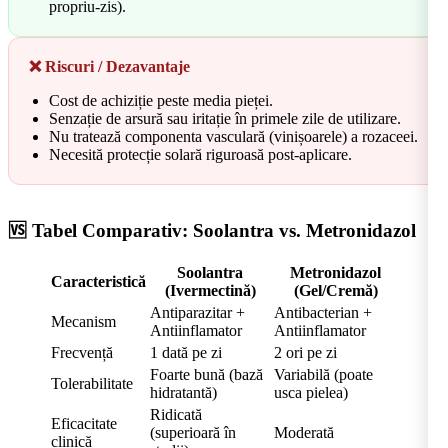
propriu-zis).
❌ Riscuri / Dezavantaje
Cost de achiziție peste media pieței.
Senzație de arsură sau iritație în primele zile de utilizare.
Nu tratează componenta vasculară (vinișoarele) a rozaceei.
Necesită protecție solară riguroasă post-aplicare.
🆚 Tabel Comparativ: Soolantra vs. Metronidazol
Soolantra
Metronidazol
Caracteristică
(Ivermectină)
(Gel/Cremă)
Antiparazitar +
Antibacterian +
Mecanism
Antiinflamator
Antiinflamator
Frecvență
1 dată pe zi
2 ori pe zi
Foarte bună (bază
Variabilă (poate
Tolerabilitate
hidratantă)
usca pielea)
Ridicată
Eficacitate
(superioară în
Moderată
clinică