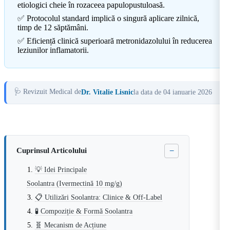
etiologici cheie în rozaceea papulopustuloasă.
✅ Protocolul standard implică o singură aplicare zilnică,
timp de 12 săptămâni.
✅ Eficiență clinică superioară metronidazolului în reducerea
leziunilor inflamatorii.
🩺 Revizuit Medical de
Dr. Vitalie Lisnic
la data de 04 ianuarie 2026
−
Cuprinsul Articolului
💡 Idei Principale
Soolantra (Ivermectină 10 mg/g)
📋 Utilizări Soolantra: Clinice & Off-Label
🧪 Compoziție & Formă Soolantra
🧬 Mecanism de Acțiune