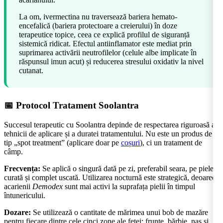
La om, ivermectina nu traversează bariera hemato-
encefalică (bariera protectoare a creierului) în doze
terapeutice topice, ceea ce explică profilul de siguranță
sistemică ridicat. Efectul antiinflamator este mediat prin
suprimarea activării neutrofilelor (celule albe implicate în
răspunsul imun acut) și reducerea stresului oxidativ la nivel
cutanat.
📅 Protocol Tratament Soolantra
Succesul terapeutic cu Soolantra depinde de respectarea riguroasă a
tehnicii de aplicare și a duratei tratamentului. Nu este un produs de
tip „spot treatment” (aplicare doar pe
coșuri
), ci un tratament de
câmp.
Frecvența:
Se aplică o singură dată pe zi, preferabil seara, pe pielea
curată și complet uscată. Utilizarea nocturnă este strategică, deoarece
acarienii
Demodex
sunt mai activi la suprafața pielii în timpul
întunericului.
Dozare:
Se utilizează o cantitate de mărimea unui bob de mazăre
pentru fiecare dintre cele cinci zone ale feței: frunte, bărbie, nas și