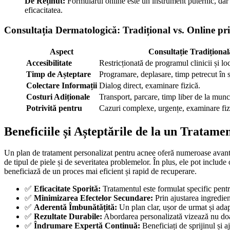
De Reținut:
Formularul online este un instrument puternic, dar d
eficacitatea.
Consultația Dermatologică: Tradițional vs. Online p
Aspect
Consultație Tradițional
Accesibilitate
Restricționată de programul clinicii și loc
Timp de Așteptare
Programare, deplasare, timp petrecut în s
Colectare Informații
Dialog direct, examinare fizică.
Costuri Adiționale
Transport, parcare, timp liber de la munc
Potrivită pentru
Cazuri complexe, urgențe, examinare fizi
Beneficiile și Așteptările de la un Tratame
Un plan de tratament personalizat pentru acnee oferă numeroase avantaj
de tipul de piele și de severitatea problemelor. În plus, ele pot include
beneficiază de un proces mai eficient și rapid de recuperare.
✅
Eficacitate Sporită:
Tratamentul este formulat specific pentr
✅
Minimizarea Efectelor Secundare:
Prin ajustarea ingredient
✅
Aderentă Îmbunătățită:
Un plan clar, ușor de urmat și adap
✅
Rezultate Durabile:
Abordarea personalizată vizează nu doar
✅
Îndrumare Expertă Continuă:
Beneficiați de sprijinul și 