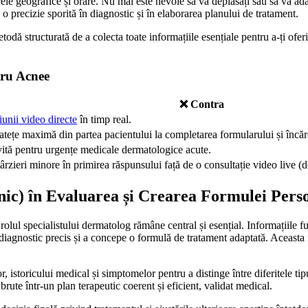
ele geografice și orare. Nu mai este nevoie să vă deplasați sau să vă ad
o precizie sporită în diagnostic și în elaborarea planului de tratament.
odă structurată de a colecta toate informațiile esențiale pentru a-ți ofer
tru Acnee
❌ Contra
țiunii video directe
în timp real.
atețe maximă din partea pacientului la completarea formularului și încăr
vită pentru urgențe medicale dermatologice acute.
ârzieri minore în primirea răspunsului față de o consultație video live (d
nic) în Evaluarea și Crearea Formulei Pers
rolul specialistului dermatolog rămâne central și esențial. Informațiile 
un diagnostic precis și a concepe o formulă de tratament adaptată. Aceast
storicului medical și simptomelor pentru a distinge între diferitele tipuri
rute într-un plan terapeutic coerent și eficient, validat medical.