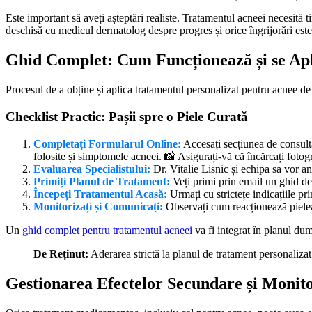
Este important să aveți așteptări realiste. Tratamentul acneei necesită
deschisă cu medicul dermatolog despre progres și orice îngrijorări este
Ghid Complet: Cum Funcționează și se Apl
Procesul de a obține și aplica tratamentul personalizat pentru acnee de 
Checklist Practic: Pașii spre o Piele Curată
Completați Formularul Online:
Accesați secțiunea de consultaț
folosite și simptomele acneei. 📸 Asigurați-vă că încărcați fotogra
Evaluarea Specialistului:
Dr. Vitalie Lisnic și echipa sa vor an
Primiți Planul de Tratament:
Veți primi prin email un ghid det
Începeți Tratamentul Acasă:
Urmați cu strictețe indicațiile pr
Monitorizați și Comunicați:
Observați cum reacționează pielea
Un
ghid complet pentru tratamentul acneei
va fi integrat în planul dum
De Reținut:
Aderarea strictă la planul de tratament personalizat 
Gestionarea Efectelor Secundare și Monit