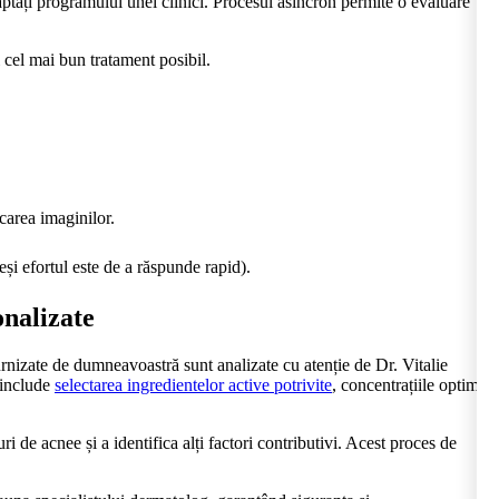
aptați programului unei clinici. Procesul asincron permite o evaluare
i cel mai bun tratament posibil.
carea imaginilor.
eși efortul este de a răspunde rapid).
onalizate
furnizate de dumneavoastră sunt analizate cu atenție de Dr. Vitalie
a include
selectarea ingredientelor active potrivite
, concentrațiile optime
 de acnee și a identifica alți factori contributivi. Acest proces de