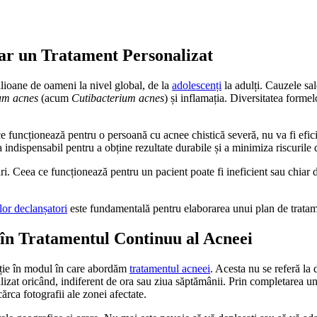
sar un Tratament Personalizat
lioane de oameni la nivel global, de la
adolescenți
la adulți. Cauzele sa
um acnes
(acum
Cutibacterium acnes
) și inflamația. Diversitatea forme
ea ce funcționează pentru o persoană cu acnee chistică severă, nu va fi e
indispensabil pentru a obține rezultate durabile și a minimiza riscurile 
i. Ceea ce funcționează pentru un pacient poate fi ineficient sau chiar d
ilor declanșatori
este fundamentală pentru elaborarea unui plan de tratame
 în Tratamentul Continuu al Acneei
uție în modul în care abordăm
tratamentul acneei
. Acesta nu se referă la 
lizat oricând, indiferent de ora sau ziua săptămânii. Prin completarea unui
cărca fotografii ale zonei afectate.