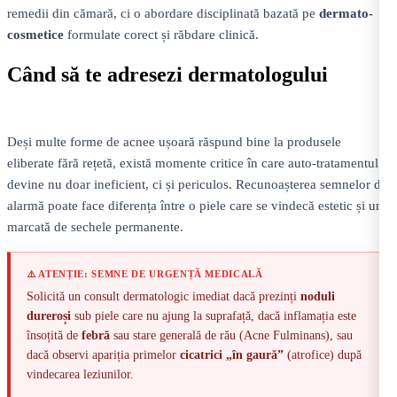
remedii din cămară, ci o abordare disciplinată bazată pe
dermato-
cosmetice
formulate corect și răbdare clinică.
Când să te adresezi dermatologului
Deși multe forme de acnee ușoară răspund bine la produsele
eliberate fără rețetă, există momente critice în care auto-tratamentul
devine nu doar ineficient, ci și periculos. Recunoașterea semnelor de
alarmă poate face diferența între o piele care se vindecă estetic și una
marcată de sechele permanente.
⚠️ ATENȚIE: SEMNE DE URGENȚĂ MEDICALĂ
Solicită un consult dermatologic imediat dacă prezinți
noduli
dureroși
sub piele care nu ajung la suprafață, dacă inflamația este
însoțită de
febră
sau stare generală de rău (Acne Fulminans), sau
dacă observi apariția primelor
cicatrici „în gaură”
(atrofice) după
vindecarea leziunilor.