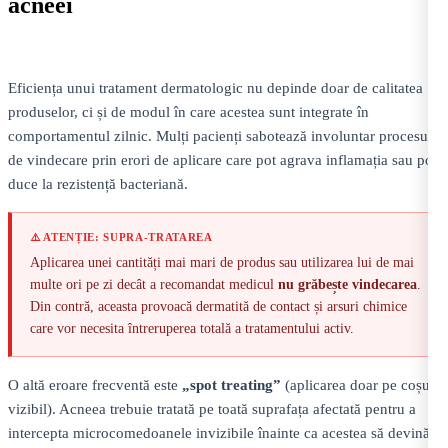
acneei
Eficiența unui tratament dermatologic nu depinde doar de calitatea
produselor, ci și de modul în care acestea sunt integrate în
comportamentul zilnic. Mulți pacienți sabotează involuntar procesul
de vindecare prin erori de aplicare care pot agrava inflamația sau pot
duce la rezistență bacteriană.
⚠️ ATENȚIE: SUPRA-TRATAREA
Aplicarea unei cantități mai mari de produs sau utilizarea lui de mai
multe ori pe zi decât a recomandat medicul
nu grăbește vindecarea
.
Din contră, aceasta provoacă dermatită de contact și arsuri chimice
care vor necesita întreruperea totală a tratamentului activ.
O altă eroare frecventă este
„spot treating”
(aplicarea doar pe coșul
vizibil). Acneea trebuie tratată pe toată suprafața afectată pentru a
intercepta microcomedoanele invizibile înainte ca acestea să devină