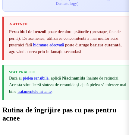
Dermatology).
⚠️ ATENȚIE
Peroxidul de benzoil
poate decolora țesăturile (prosoape, fețe de
pernă). De asemenea, utilizarea concomitentă a mai multor acizi
puternici fără
hidratare adecvată
poate distruge
bariera cutanată
,
agravând acneea prin inflamație secundară.
SFAT PRACTIC
Dacă ai
pielea sensibilă
, aplică
Niacinamida
înainte de retinoizi.
Aceasta stimulează sinteza de ceramide și ajută pielea să tolereze mai
bine
tratamentele iritante
.
Rutina de îngrijire pas cu pas pentru
acnee