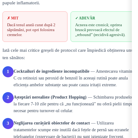
papule inflamatorii.
✗ MIT
✓ ADEVĂR
Dacă tenul arată curat după 2
Acneea este cronică; oprirea
săptămâni, pot opri folosirea
bruscă provoacă efectul de
cremelor.
„rebound” (recidivă agresivă).
Iată cele mai critice greșeli de protocol care împiedică obținerea unui
ten sănătos:
Cocktailuri de ingrediente incompatibile
— Amestecarea vitaminei
1
C cu retinoizi sau peroxid de benzoil în aceeași rutină poate anula
eficiența ambelor substanțe sau poate cauza iritații extreme.
Așteptări nerealiste (Product Hopping)
— Schimbarea produselor
2
la fiecare 7-10 zile pentru că „nu funcționează” nu oferă pielii timpul
necesar pentru turnover-ul celular.
Neglijarea curățării obiectelor de contact
— Utilizarea
3
tratamentelor scumpe este inutilă dacă fețele de pernă sau ecranele
telefoanelor (rezervoare de bacterii) nu sunt igienizate frecvent.