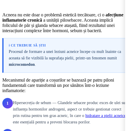
Acneea nu este doar o problemă estetică trecătoare, ci o
afecțiune
inflamatorie cronică
a unității pilosebacee. Aceasta implică
foliculul de păr și glanda sebacee atașată, fiind rezultatul unei
interacțiuni complexe între hormoni, sebum și bacterii.
ℹ️ CE TREBUIE SĂ ȘTII
Procesul de formare a unei leziuni acneice începe cu mult înainte ca
aceasta să fie vizibilă la suprafața pielii, printr-un fenomen numit
microcomedon
.
Mecanismul de apariție a coșurilor se bazează pe patru piloni
fundamentali care transformă un por sănătos într-o leziune
inflamatorie:
Hipersecreția de sebum — Glandele sebacee produc exces de ulei sub
1
influența hormonilor androgeni, aspect ce trebuie gestionat corect
prin rutina pentru ten gras acneic, în care o
hidratare a pielii acneice
este esențială pentru a preveni blocarea porilor.