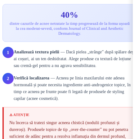
40%
dintre cazurile de acnee netratate la timp progresează de la forma ușoară
la cea moderat-severă, conform Journal of Clinical and Aesthetic
Dermatology.
Analizează textura pielii
— Dacă pielea „strânge” după spălare deși
1
ai coșuri, ai un ten deshidratat. Alege produse cu textură de loțiune
sau cremă-gel pentru a nu agrava sensibilitatea.
Verifică localizarea
— Acneea pe linia maxilarului este adesea
2
hormonală și poate necesita ingrediente anti-androgenice topice, în
timp ce acneea pe frunte poate fi legată de produsele de styling
capilar (acnee cosmetică).
⚠️ ATENȚIE
Nu încerca să tratezi singur acneea chistică (nodulii profunzi și
dureroși). Produsele topice de tip „over-the-counter” nu pot penetra
suficient de adânc pentru a rezolva inflamația din dermul profund,