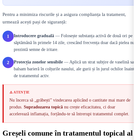
Pentru a minimiza riscurile și a asigura complianța la tratament,
urmează acești pași de siguranță:
Introducere graduală
— Folosește substanța activă de două ori pe
1
săptămână în primele 14 zile, crescând frecvența doar dacă pielea nu
prezintă semne de iritare.
Protecția zonelor sensibile
— Aplică un strat subțire de vaselină sau
2
balsam barieră în colțurile nasului, ale gurii și în jurul ochilor înainte
de tratamentul activ.
⚠️ ATENȚIE
Nu încerca să „grăbești” vindecarea aplicând o cantitate mai mare de
produs.
Supradozarea topică
nu crește eficacitatea, ci doar
accelerează inflamația, forțându-te să întrerupi tratamentul complet.
Greșeli comune în tratamentul topical al