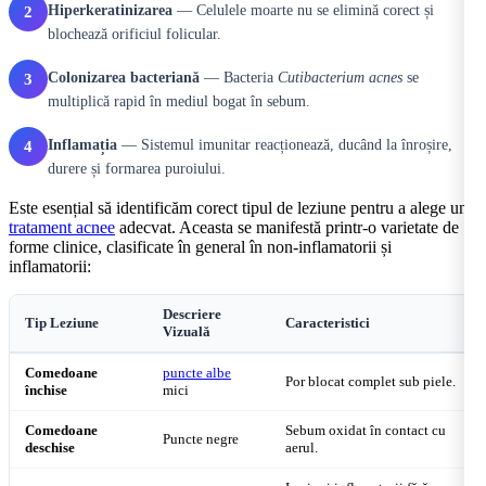
Hiperkeratinizarea
— Celulele moarte nu se elimină corect și
2
blochează orificiul folicular.
Colonizarea bacteriană
— Bacteria
Cutibacterium acnes
se
3
multiplică rapid în mediul bogat în sebum.
Inflamația
— Sistemul imunitar reacționează, ducând la înroșire,
4
durere și formarea puroiului.
Este esențial să identificăm corect tipul de leziune pentru a alege un
tratament acnee
adecvat. Aceasta se manifestă printr-o varietate de
forme clinice, clasificate în general în non-inflamatorii și
inflamatorii:
Descriere
Tip Leziune
Caracteristici
Vizuală
Comedoane
puncte albe
Por blocat complet sub piele.
închise
mici
Comedoane
Sebum oxidat în contact cu
Puncte negre
deschise
aerul.