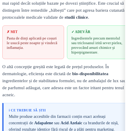
mai rapid decât soluțiile bazate pe dovezi științifice. Este crucial să
distingem între remediile „băbești” care pot agresa bariera cutanată și
protocoalele medicale validate de
studii clinice
.
✗ MIT
✓ ADEVĂR
Pasta de dinți aplicată pe coșuri
Ingredientele precum mentolul
le usucă peste noapte și vindecă
sau triclosanul irită sever pielea,
inflamația.
provocând arsuri chimice și
hiperpigmentare.
O altă concepție greșită este legată de prețul produselor. În
dermatologie, eficiența este dictată de
bio-disponibilitatea
ingredientelor și de stabilitatea formulei, nu de ambalajul de lux sau
de parfumul adăugat, care adesea este un factor iritant pentru tenul
acneic.
ℹ️ CE TREBUIE SĂ ȘTII
Multe produse accesibile din farmacii conțin exact aceleași
concentrații de
Adapalene
sau
Acid Azelaic
ca brandurile de nișă,
oferind rezultate identice fără riscul de a plăti pentru marketing.