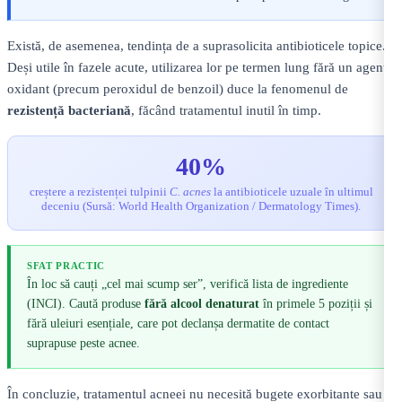
Există, de asemenea, tendința de a suprasolicita antibioticele topice.
Deși utile în fazele acute, utilizarea lor pe termen lung fără un agent
oxidant (precum peroxidul de benzoil) duce la fenomenul de
rezistență bacteriană
, făcând tratamentul inutil în timp.
40%
creștere a rezistenței tulpinii
C. acnes
la antibioticele uzuale în ultimul
deceniu (Sursă: World Health Organization / Dermatology Times).
SFAT PRACTIC
În loc să cauți „cel mai scump ser”, verifică lista de ingrediente
(INCI). Caută produse
fără alcool denaturat
în primele 5 poziții și
fără uleiuri esențiale, care pot declanșa dermatite de contact
suprapuse peste acnee.
În concluzie, tratamentul acneei nu necesită bugete exorbitante sau