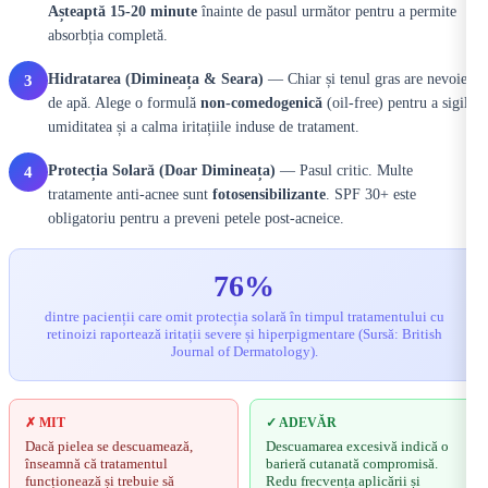
Așteaptă 15-20 minute
înainte de pasul următor pentru a permite
absorbția completă.
Hidratarea (Dimineața & Seara)
— Chiar și tenul gras are nevoie
3
de apă. Alege o formulă
non-comedogenică
(oil-free) pentru a sigila
umiditatea și a calma iritațiile induse de tratament.
Protecția Solară (Doar Dimineața)
— Pasul critic. Multe
4
tratamente anti-acnee sunt
fotosensibilizante
. SPF 30+ este
obligatoriu pentru a preveni petele post-acneice.
76%
dintre pacienții care omit protecția solară în timpul tratamentului cu
retinoizi raportează iritații severe și hiperpigmentare (Sursă: British
Journal of Dermatology).
✗ MIT
✓ ADEVĂR
Dacă pielea se descuamează,
Descuamarea excesivă indică o
înseamnă că tratamentul
barieră cutanată compromisă.
funcționează și trebuie să
Redu frecvența aplicării și