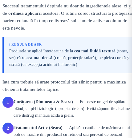
Succesul tratamentului depinde nu doar de ingredientele alese, ci și
de
ordinea aplicării
acestora. O rutină corect structurată protejează
bariera cutanată în timp ce livrează substanțele active acolo unde
este nevoie.
ℹ️ REGULA DE AUR
Produsele se aplică întotdeauna de la
cea mai fluidă textură
(toner,
ser) către
cea mai densă
(cremă, protecție solară), pe pielea curată și
uscată (cu excepția acidului hialuronic).
Iată cum trebuie să arate protocolul tău zilnic pentru a maximiza
eficiența tratamentelor topice:
Curățarea (Dimineața & Seara)
— Folosește un gel de spălare
1
blând, cu pH fiziologic (apropiat de 5.5). Evită săpunurile alcaline
care distrug mantaua acidă a pielii.
Tratamentul Activ (Seara)
— Aplică o cantitate de mărimea unui
2
bob de mazăre din produsul cu retinoid sau peroxid de benzoil.