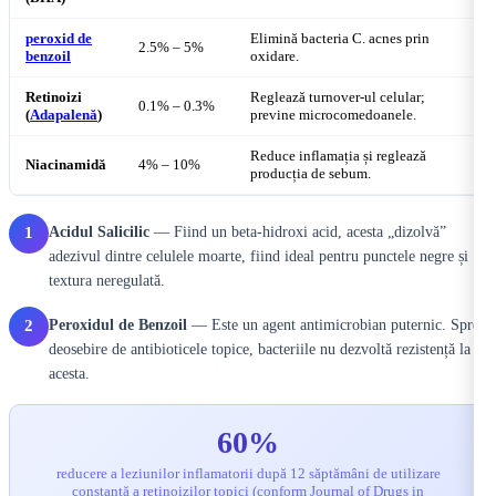
peroxid de
Elimină bacteria C. acnes prin
2.5% – 5%
benzoil
oxidare.
Retinoizi
Reglează turnover-ul celular;
0.1% – 0.3%
(
Adapalenă
)
previne microcomedoanele.
Reduce inflamația și reglează
Niacinamidă
4% – 10%
producția de sebum.
Acidul Salicilic
— Fiind un beta-hidroxi acid, acesta „dizolvă”
1
adezivul dintre celulele moarte, fiind ideal pentru punctele negre și
textura neregulată.
Peroxidul de Benzoil
— Este un agent antimicrobian puternic. Spre
2
deosebire de antibioticele topice, bacteriile nu dezvoltă rezistență la
acesta.
60%
reducere a leziunilor inflamatorii după 12 săptămâni de utilizare
constantă a retinoizilor topici (conform Journal of Drugs in