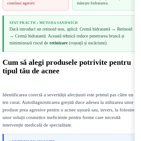
continui agresiv.
mărește hidratarea.
SFAT PRACTIC: METODA SANDWICH
Dacă introduci un retinoid nou, aplică: Cremă hidratantă → Retinoid
→ Cremă hidratantă. Această tehnică reduce penetrarea bruscă și
minimizează riscul de
retinizare
(roșeață și uscăciune).
Cum să alegi produsele potrivite pentru
tipul tău de acnee
Identificarea corectă a severității afecțiunii este primul pas către un
ten curat. Autodiagnosticarea greșită duce adesea la utilizarea unor
produse prea agresive pentru o acnee ușoară sau, invers, la folosirea
unor soluții cosmetice ineficiente pentru forme care necesită
intervenție medicală de specialitate.