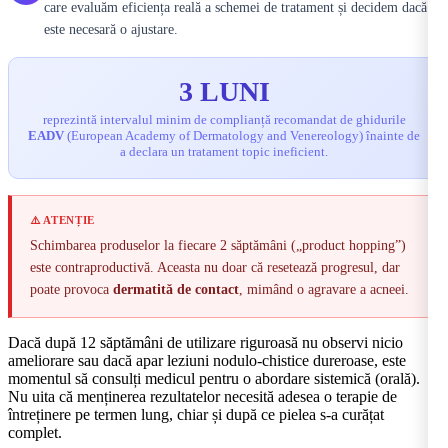
care evaluăm eficiența reală a schemei de tratament și decidem dacă
este necesară o ajustare.
3 LUNI
reprezintă intervalul minim de complianță recomandat de ghidurile
EADV
(European Academy of Dermatology and Venereology) înainte de
a declara un tratament topic ineficient.
⚠️ ATENȚIE
Schimbarea produselor la fiecare 2 săptămâni („product hopping”)
este contraproductivă. Aceasta nu doar că resetează progresul, dar
poate provoca
dermatită de contact
, mimând o agravare a acneei.
Dacă după 12 săptămâni de utilizare riguroasă nu observi nicio
ameliorare sau dacă apar leziuni nodulo-chistice dureroase, este
momentul să consulți medicul pentru o abordare sistemică (orală).
Nu uita că menținerea rezultatelor necesită adesea o terapie de
întreținere pe termen lung, chiar și după ce pielea s-a curățat
complet.