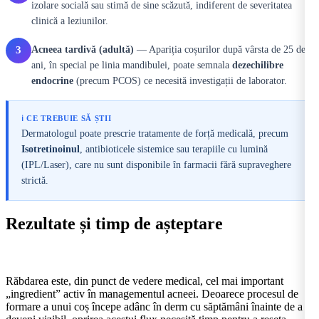
izolare socială sau stimă de sine scăzută, indiferent de severitatea
clinică a leziunilor.
Acneea tardivă (adultă)
— Apariția coșurilor după vârsta de 25 de
3
ani, în special pe linia mandibulei, poate semnala
dezechilibre
endocrine
(precum PCOS) ce necesită investigații de laborator.
ℹ️ CE TREBUIE SĂ ȘTII
Dermatologul poate prescrie tratamente de forță medicală, precum
Isotretinoinul
, antibioticele sistemice sau terapiile cu lumină
(IPL/Laser), care nu sunt disponibile în farmacii fără supraveghere
strictă.
Rezultate și timp de așteptare
Răbdarea este, din punct de vedere medical, cel mai important
„ingredient” activ în managementul acneei. Deoarece procesul de
formare a unui coș începe adânc în derm cu săptămâni înainte de a