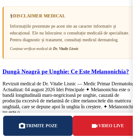
⚕️
DISCLAIMER MEDICAL
Informațiile prezentate pe acest site au caracter informativ și
educațional. Ele nu înlocuiesc o consultație medicală de specialitate.
Pentru diagnostic și tratament, consultați medicul dermatolog.
Conținut verificat medical de
Dr. Vitalie Lisnic
Dungă Neagră pe Unghie: Ce Este Melanonichia?
Revizuit medical de Dr. Vitalie Lisnic — Medic Primar Dermatolog
Actualizat: 04 august 2026 Idei Principale ✦ Melanonichia este o
bandă longitudinală maro-negricioasă pe unghie, cauzată de
producția excesivă de melanină de către melanocitele din matricea
unghială, care se depune apoi în unghia în creștere. ✦ Melanonichia
nu este o
Mai mult »
TRIMITE POZE
VIDEO LIVE
august 4, 2026
Niciun comentariu