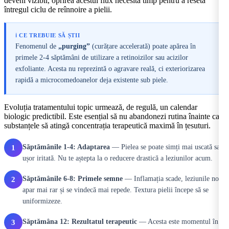
deveni vizibil, oprirea acestui flux necesită timp pentru a reseta
întregul ciclu de reînnoire a pielii.
ℹ️ CE TREBUIE SĂ ȘTII
Fenomenul de
„purging”
(curățare accelerată) poate apărea în
primele 2-4 săptămâni de utilizare a retinoizilor sau acizilor
exfoliante. Acesta nu reprezintă o agravare reală, ci exteriorizarea
rapidă a microcomedoanelor deja existente sub piele.
Evoluția tratamentului topic urmează, de regulă, un calendar
biologic predictibil. Este esențial să nu abandonezi rutina înainte ca
substanțele să atingă concentrația terapeutică maximă în țesuturi.
Săptămânile 1-4: Adaptarea
— Pielea se poate simți mai uscată sau
1
ușor iritată. Nu te aștepta la o reducere drastică a leziunilor acum.
Săptămânile 6-8: Primele semne
— Inflamația scade, leziunile noi
2
apar mai rar și se vindecă mai repede. Textura pielii începe să se
uniformizeze.
Săptămâna 12: Rezultatul terapeutic
— Acesta este momentul în
3