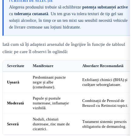
ℹ️ CRITERII DE SELECȚIE
Alegerea produsului trebuie să echilibreze
potența substanței active
cu
toleranța cutanată
. Un ten gras va tolera texturi de tip gel sau
soluții alcoolice, în timp ce un ten mixt sau sensibil necesită vehicule
de livrare cremoase sau loțiuni hidratante.
Iată cum să îți adaptezi arsenalul de îngrijire în funcție de tabloul
clinic pe care îl observi în oglindă:
Severitate
Manifestare
Abordare Recomandată
Predominant puncte
Exfolianți chimici (BHA) și
Ușoară
negre și albe
curățare seboreglatoare.
(comedoane).
Papule și pustule
Combinații de Peroxid de
Moderată
numeroase, inflamație
Benzoil cu Retinoizi topici.
vizibilă.
Noduli, chisturi
Tratament sistemic prescris
Severă
dureroase, risc mare de
obligatoriu de dermatolog.
cicatrici.