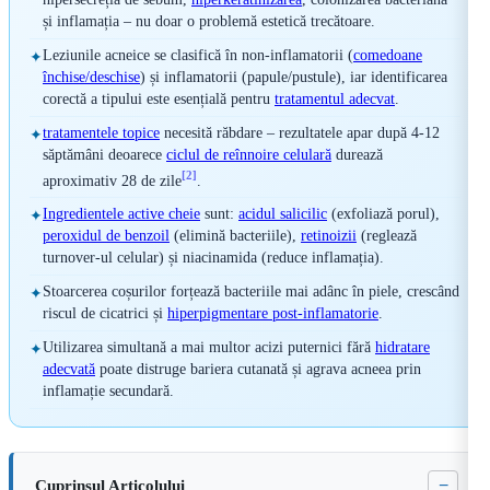
și inflamația – nu doar o problemă estetică trecătoare.
Leziunile acneice se clasifică în non-inflamatorii (
comedoane
✦
închise/deschise
) și inflamatorii (papule/pustule), iar identificarea
corectă a tipului este esențială pentru
tratamentul adecvat
.
tratamentele topice
necesită răbdare – rezultatele apar după 4-12
✦
săptămâni deoarece
ciclul de reînnoire celulară
durează
[2]
aproximativ 28 de zile
.
Ingredientele active cheie
sunt:
acidul salicilic
(exfoliază porul),
✦
peroxidul de benzoil
(elimină bacteriile),
retinoizii
(reglează
turnover-ul celular) și niacinamida (reduce inflamația).
Stoarcerea coșurilor forțează bacteriile mai adânc în piele, crescând
✦
riscul de cicatrici și
hiperpigmentare post-inflamatorie
.
Utilizarea simultană a mai multor acizi puternici fără
hidratare
✦
adecvată
poate distruge bariera cutanată și agrava acneea prin
inflamație secundară.
−
Cuprinsul Articolului