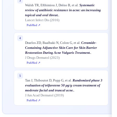
3
Walsh TR, Efthimiou J, Dréno B, et al.
Systematic
review of antibiotic resistance in acne: an increasing
topical and oral threat.
.
Lancet Infect Dis (2016)
PubMed ↗
4
Draelos ZD, Baalbaki N, Colon G, et al.
Ceramide-
Containing Adjunctive Skin Care for Skin Barrier
Restoration During Acne Vulgaris Treatment.
.
J Drugs Dermatol (2023)
PubMed ↗
5
Tan J, Thiboutot D, Popp G, et al.
Randomized phase 3
evaluation of trifarotene 50 μg/g cream treatment of
moderate facial and truncal acne.
.
J Am Acad Dermatol (2019)
PubMed ↗