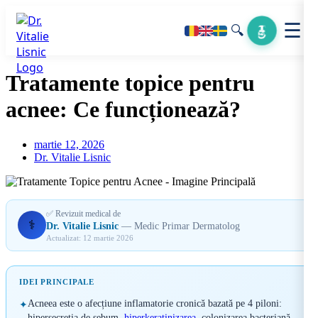
☰
🔍
Tratamente topice pentru
acnee: Ce funcționează?
martie 12, 2026
Dr. Vitalie Lisnic
✅ Revizuit medical de
‍⚕️
Dr. Vitalie Lisnic
— Medic Primar Dermatolog
Actualizat: 12 martie 2026
IDEI PRINCIPALE
Acneea este o afecțiune inflamatorie cronică bazată pe 4 piloni:
✦
hipersecreția de sebum,
hiperkeratinizarea
, colonizarea bacteriană