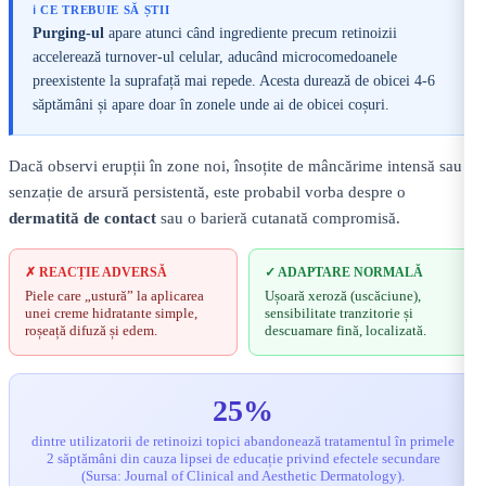
ℹ️ CE TREBUIE SĂ ȘTII
Purging-ul
apare atunci când ingrediente precum retinoizii
accelerează turnover-ul celular, aducând microcomedoanele
preexistente la suprafață mai repede. Acesta durează de obicei 4-6
săptămâni și apare doar în zonele unde ai de obicei coșuri.
Dacă observi erupții în zone noi, însoțite de mâncărime intensă sau
senzație de arsură persistentă, este probabil vorba despre o
dermatită de contact
sau o barieră cutanată compromisă.
✗ REACȚIE ADVERSĂ
✓ ADAPTARE NORMALĂ
Piele care „ustură” la aplicarea
Ușoară xeroză (uscăciune),
unei creme hidratante simple,
sensibilitate tranzitorie și
roșeață difuză și edem.
descuamare fină, localizată.
25%
dintre utilizatorii de retinoizi topici abandonează tratamentul în primele
2 săptămâni din cauza lipsei de educație privind efectele secundare
(Sursa: Journal of Clinical and Aesthetic Dermatology).