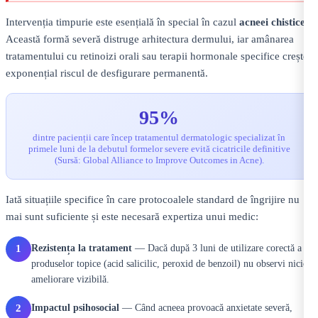
Intervenția timpurie este esențială în special în cazul
acneei chistice
.
Această formă severă distruge arhitectura dermului, iar amânarea
tratamentului cu retinoizi orali sau terapii hormonale specifice crește
exponențial riscul de desfigurare permanentă.
95%
dintre pacienții care încep tratamentul dermatologic specializat în
primele luni de la debutul formelor severe evită cicatricile definitive
(Sursă: Global Alliance to Improve Outcomes in Acne).
Iată situațiile specifice în care protocoalele standard de îngrijire nu
mai sunt suficiente și este necesară expertiza unui medic:
Rezistența la tratament
— Dacă după 3 luni de utilizare corectă a
1
produselor topice (acid salicilic, peroxid de benzoil) nu observi nicio
ameliorare vizibilă.
Impactul psihosocial
— Când acneea provoacă anxietate severă,
2