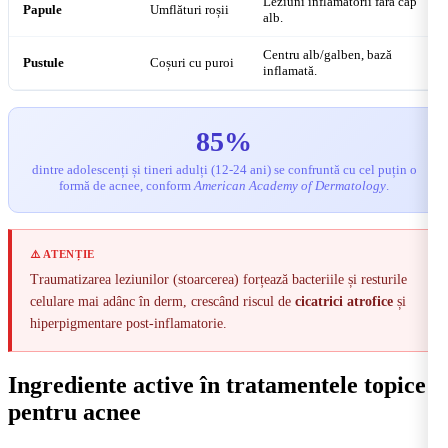
Leziuni inflamatorii fără cap
Papule
Umflături roșii
alb.
Centru alb/galben, bază
Pustule
Coșuri cu puroi
inflamată.
85%
dintre adolescenți și tineri adulți (12-24 ani) se confruntă cu cel puțin o
formă de acnee, conform
American Academy of Dermatology
.
⚠️ ATENȚIE
Traumatizarea leziunilor (stoarcerea) forțează bacteriile și resturile
celulare mai adânc în derm, crescând riscul de
cicatrici atrofice
și
hiperpigmentare post-inflamatorie.
Ingrediente active în tratamentele topice
pentru acnee