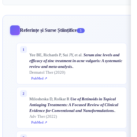
Referințe și Surse Științifice
5
1
Yee BE, Richards P, Sui JY, et al.
Serum zinc levels and
efficacy of zinc treatment in acne vulgaris: A systematic
review and meta-analysis.
.
Dermatol Ther (2020)
PubMed ↗
2
Milosheska D, Roškar R
Use of Retinoids in Topical
Antiaging Treatments: A Focused Review of Clinical
Evidence for Conventional and Nanoformulations.
.
Adv Ther (2022)
PubMed ↗