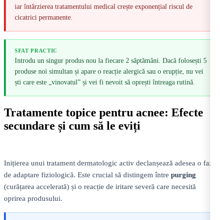
iar întârzierea tratamentului medical crește exponențial riscul de
cicatrici permanente.
SFAT PRACTIC
Introdu un singur produs nou la fiecare 2 săptămâni. Dacă folosești 5
produse noi simultan și apare o reacție alergică sau o erupție, nu vei
ști care este „vinovatul” și vei fi nevoit să oprești întreaga rutină.
Tratamente topice pentru acnee: Efecte
secundare și cum să le eviți
Inițierea unui tratament dermatologic activ declanșează adesea o fază
de adaptare fiziologică. Este crucial să distingem între
purging
(curățarea accelerată) și o reacție de iritare severă care necesită
oprirea produsului.