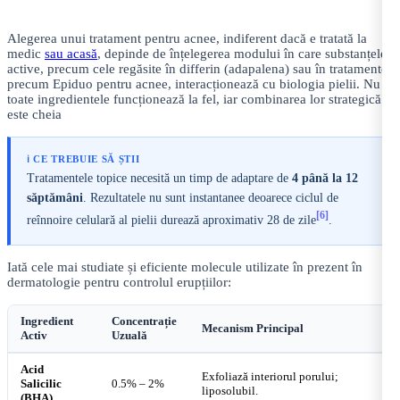
Alegerea unui tratament pentru acnee, indiferent dacă e tratată la
medic
sau acasă
, depinde de înțelegerea modului în care substanțele
active, precum cele regăsite în differin (adapalena) sau în tratamente
precum Epiduo pentru acnee, interacționează cu biologia pielii. Nu
toate ingredientele funcționează la fel, iar combinarea lor strategică
este cheia
ℹ️ CE TREBUIE SĂ ȘTII
Tratamentele topice necesită un timp de adaptare de
4 până la 12
săptămâni
. Rezultatele nu sunt instantanee deoarece ciclul de
[6]
reînnoire celulară al pielii durează aproximativ 28 de zile
.
Iată cele mai studiate și eficiente molecule utilizate în prezent în
dermatologie pentru controlul erupțiilor:
Ingredient
Concentrație
Mecanism Principal
Activ
Uzuală
Acid
Exfoliază interiorul porului;
Salicilic
0.5% – 2%
liposolubil.
(BHA)