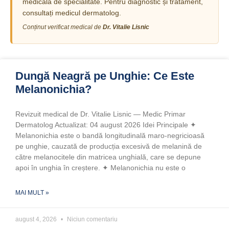
medicală de specialitate. Pentru diagnostic și tratament,
consultați medicul dermatolog.
Conținut verificat medical de
Dr. Vitalie Lisnic
Dungă Neagră pe Unghie: Ce Este
Melanonichia?
Revizuit medical de Dr. Vitalie Lisnic — Medic Primar
Dermatolog Actualizat: 04 august 2026 Idei Principale ✦
Melanonichia este o bandă longitudinală maro-negricioasă
pe unghie, cauzată de producția excesivă de melanină de
către melanocitele din matricea unghială, care se depune
apoi în unghia în creștere. ✦ Melanonichia nu este o
MAI MULT »
august 4, 2026
Niciun comentariu