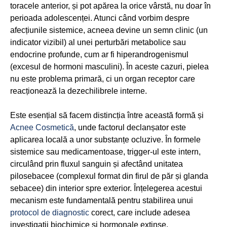
toracele anterior, și pot apărea la orice vârstă, nu doar în
perioada adolescenței. Atunci când vorbim despre
afecțiunile sistemice, acneea devine un semn clinic (un
indicator vizibil) al unei perturbări metabolice sau
endocrine profunde, cum ar fi hiperandrogenismul
(excesul de hormoni masculini). În aceste cazuri, pielea
nu este problema primară, ci un organ receptor care
reacționează la dezechilibrele interne.
Este esențial să facem distincția între această formă și
Acnee Cosmetică
, unde factorul declanșator este
aplicarea locală a unor substanțe ocluzive. În formele
sistemice sau medicamentoase, trigger-ul este intern,
circulând prin fluxul sanguin și afectând unitatea
pilosebacee (complexul format din firul de păr și glanda
sebacee) din interior spre exterior. Înțelegerea acestui
mecanism este fundamentală pentru stabilirea unui
protocol de diagnostic
corect, care include adesea
investigații biochimice și hormonale extinse.