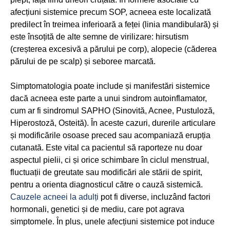
afecțiuni sistemice precum SOP, acneea este localizată
predilect în treimea inferioară a feței (linia mandibulară) și
este însoțită de alte semne de virilizare: hirsutism
(creșterea excesivă a părului pe corp), alopecie (căderea
părului de pe scalp) și seboree marcată.
Simptomatologia poate include și manifestări sistemice
dacă acneea este parte a unui sindrom autoinflamator,
cum ar fi sindromul SAPHO (Sinovită, Acnee, Pustuloză,
Hiperostoză, Osteită). În aceste cazuri, durerile articulare
și modificările osoase preced sau acompaniază erupția
cutanată. Este vital ca pacientul să raporteze nu doar
aspectul pielii, ci și orice schimbare în ciclul menstrual,
fluctuații de greutate sau modificări ale stării de spirit,
pentru a orienta diagnosticul către o cauză sistemică.
Cauzele acneei la adulți
pot fi diverse, incluzând factori
hormonali, genetici și de mediu, care pot agrava
simptomele. În plus, unele afecțiuni sistemice pot induce