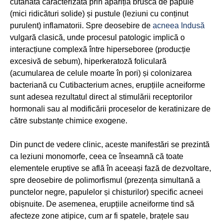
cutanată caracterizată prin apariția bruscă de papule
(mici ridicături solide) și pustule (leziuni cu conținut
purulent) inflamatorii. Spre deosebire de
acneea Indusă
vulgară clasică, unde procesul patologic implică o
interacțiune complexă între hiperseboree (producție
excesivă de sebum), hiperkeratoză foliculară
(acumularea de celule moarte în pori) și colonizarea
bacteriană cu Cutibacterium acnes, erupțiile acneiforme
sunt adesea rezultatul direct al stimulării receptorilor
hormonali sau al modificării proceselor de keratinizare de
către substanțe chimice exogene.
Din punct de vedere clinic, aceste manifestări se prezintă
ca leziuni monomorfe, ceea ce înseamnă că toate
elementele eruptive se află în aceeași fază de dezvoltare,
spre deosebire de polimorfismul (prezența simultană a
punctelor negre, papulelor și chisturilor) specific acneei
obișnuite. De asemenea, erupțiile acneiforme tind să
afecteze zone atipice, cum ar fi spatele, brațele sau