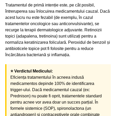
Tratamentul de primă intenție este, pe cât posibil,
întreruperea sau înlocuirea medicamentului cauzal. Dacă
acest lucru nu este fezabil (de exemplu, în cazul
tratamentelor oncologice sau anticonvulsivante), se
recurge la terapii dermatologice adjuvante. Retinoizii
topici (adapalena, tretinoina) sunt utilizați pentru a
normaliza keratinizarea foliculară. Peroxidul de benzoil și
antibioticele topice pot fi folosite pentru a reduce
încărcătura bacteriană și inflamația.
⭐ Verdictul Medicului:
Eficiența tratamentului în acneea indusă
medicamentos depinde 100% de identificarea
trigger-ului. Dacă medicamentul cauzal (ex:
Prednison) nu poate fi oprit, tratamentele standard
pentru acnee vor avea doar un succes parțial. În
formele sistemice (SOP), spironolactona (un
antiandrogen) și contraceptivele orale combinate