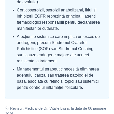
de evoluție).
Corticosteroizii, steroizii anabolizanți, litiul și
inhibitorii EGFR reprezintă principalii agenți
farmacologici responsabili pentru declanșarea
manifestărilor cutanate.
Afecțiunile sistemice care implică un exces de
androgeni, precum Sindromul Ovarelor
Polichistice (SOP) sau Sindromul Cushing,
sunt cauze endogene majore ale acneei
rezistente la tratament.
Managementul terapeutic necesită eliminarea
agentului cauzal sau tratarea patologiei de
bază, asociată cu retinoizi topici sau sistemici
pentru controlul inflamației foliculare.
🩺 Revizuit Medical de Dr. Vitalie Lisnic la data de 06 ianuarie
2026