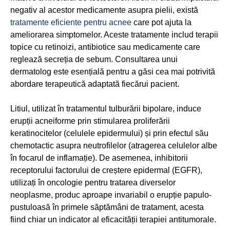
negativ al acestor medicamente asupra pielii, există
tratamente eficiente pentru acnee
care pot ajuta la
ameliorarea simptomelor. Aceste tratamente includ terapii
topice cu retinoizi, antibiotice sau medicamente care
reglează secreția de sebum. Consultarea unui
dermatolog este esențială pentru a găsi cea mai potrivită
abordare terapeutică adaptată fiecărui pacient.
Litiul, utilizat în tratamentul tulburării bipolare, induce
erupții acneiforme prin stimularea proliferării
keratinocitelor (celulele epidermului) și prin efectul său
chemotactic asupra neutrofilelor (atragerea celulelor albe
în focarul de inflamație). De asemenea, inhibitorii
receptorului factorului de creștere epidermal (EGFR),
utilizați în oncologie pentru tratarea diverselor
neoplasme, produc aproape invariabil o erupție papulo-
pustuloasă în primele săptămâni de tratament, acesta
fiind chiar un indicator al eficacității terapiei antitumorale.