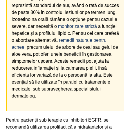
reprezintă standardul de aur, având o rată de succes
de peste 80% în controlul leziunilor pe termen lung.
Izotretinoina orală rămâne o opțiune pentru cazurile
severe, dar necesită o
monitorizare strictă
a funcției
hepatice și a profilului lipidic. Pentru cei care preferă
o abordare alternativă,
remedii naturale pentru
acnee
, precum uleiul de arbore de ceai sau gelul de
aloe vera, pot oferi unele beneficii în gestionarea
simptomelor ușoare. Aceste remedii pot ajuta la
reducerea inflamației și la calmarea pielii, însă
eficiența lor variază de la o persoană la alta. Este
esențial să fie utilizate în paralel cu tratamentele
medicale, sub supravegherea specialistului
dermatolog.
Pentru pacienții sub terapie cu inhibitori EGFR, se
recomandă utilizarea profilactică a hidratantelor și a