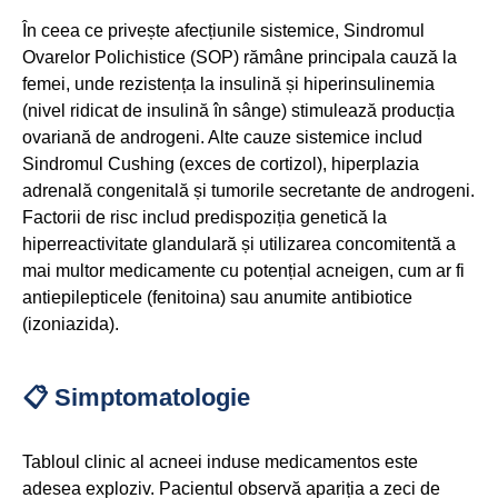
În ceea ce privește afecțiunile sistemice, Sindromul
Ovarelor Polichistice (SOP) rămâne principala cauză la
femei, unde rezistența la insulină și hiperinsulinemia
(nivel ridicat de insulină în sânge) stimulează producția
ovariană de androgeni. Alte cauze sistemice includ
Sindromul Cushing (exces de cortizol), hiperplazia
adrenală congenitală și tumorile secretante de androgeni.
Factorii de risc includ predispoziția genetică la
hiperreactivitate glandulară și utilizarea concomitentă a
mai multor medicamente cu potențial acneigen, cum ar fi
antiepilepticele (fenitoina) sau anumite antibiotice
(izoniazida).
📋 Simptomatologie
Tabloul clinic al acneei induse medicamentos este
adesea exploziv. Pacientul observă apariția a zeci de