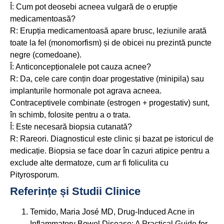
Î: Cum pot deosebi acneea vulgară de o erupție
medicamentoasă?
R: Erupția medicamentoasă apare brusc, leziunile arată
toate la fel (monomorfism) și de obicei nu prezintă puncte
negre (comedoane).
Î: Anticoncepționalele pot cauza acnee?
R: Da, cele care conțin doar progestative (minipila) sau
implanturile hormonale pot agrava acneea.
Contraceptivele combinate (estrogen + progestativ) sunt,
în schimb, folosite pentru a o trata.
Î: Este necesară biopsia cutanată?
R: Rareori. Diagnosticul este clinic și bazat pe istoricul de
medicație. Biopsia se face doar în cazuri atipice pentru a
exclude alte dermatoze, cum ar fi foliculita cu
Pityrosporum.
Referințe și Studii Clinice
Temido, Maria José MD, Drug-Induced Acne in
Inflammatory Bowel Disease: A Practical Guide for