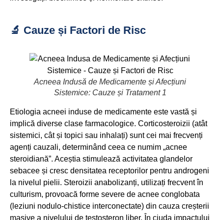
🔬 Cauze și Factori de Risc
Acneea Indusă de Medicamente și Afecțiuni
Sistemice: Cauze și Tratament 1
Etiologia acneei induse de medicamente este vastă și
implică diverse clase farmacologice. Corticosteroizii (atât
sistemici, cât și topici sau inhalați) sunt cei mai frecvenți
agenți cauzali, determinând ceea ce numim „acnee
steroidiană”. Aceștia stimulează activitatea glandelor
sebacee și cresc densitatea receptorilor pentru androgeni
la nivelul pielii. Steroizii anabolizanți, utilizați frecvent în
culturism, provoacă forme severe de acnee conglobata
(leziuni nodulo-chistice interconectate) din cauza creșterii
masive a nivelului de testosteron liber. În ciuda impactului