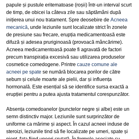
papule și pustule eritematoase (roșii) într-un interval scurt
de timp, de obicei la câteva zile sau săptămâni după
inițierea unui nou tratament. Spre deosebire de
Acneea
mecanică
, unde leziunile sunt localizate strict în zonele
de presiune sau frecare, erupția medicamentoasă este
difuză și adesea pruriginoasă (provoacă mâncărime).
Acneea medicamentoasă poate fi agravată de factori
precum transpirația excesivă sau utilizarea produselor
cosmetice comedogene. Printre
cauze comune ale
acneei pe spate
se numără blocarea porilor de către
sebum și celule moarte ale pielii, dar și influența
hormonală. Este esențial să se identifice sursa exactă a
erupției pentru a putea ajusta tratamentul corespunzător.
Absența comedoanelor (punctelor negre și albe) este un
semn distinctiv major. Leziunile sunt surprinzător de
uniforme ca mărime și aspect. În cazul acneei induse de
steroizi, leziunile tind să fie localizate pe umeri, spate și
piept, fața fiind uneori cruțată. În formele asociate cu