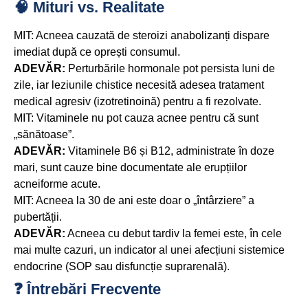
🧠 Mituri vs. Realitate
MIT:
Acneea cauzată de steroizi anabolizanți dispare
imediat după ce oprești consumul.
ADEVĂR:
Perturbările hormonale pot persista luni de
zile, iar leziunile chistice necesită adesea tratament
medical agresiv (izotretinoină) pentru a fi rezolvate.
MIT:
Vitaminele nu pot cauza acnee pentru că sunt
„sănătoase”.
ADEVĂR:
Vitaminele B6 și B12, administrate în doze
mari, sunt cauze bine documentate ale erupțiilor
acneiforme acute.
MIT:
Acneea la 30 de ani este doar o „întârziere” a
pubertății.
ADEVĂR:
Acneea cu debut tardiv la femei este, în cele
mai multe cazuri, un indicator al unei afecțiuni sistemice
endocrine (SOP sau disfuncție suprarenală).
❓ Întrebări Frecvente