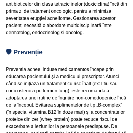
antibioticelor din clasa tetraciclinelor (doxiciclina) încă din
prima zi de tratament oncologic, pentru a minimiza
severitatea erupției acneiforme. Gestionarea acestor
pacienți necesită o abordare multidisciplinară între
dermatolog, endocrinolog și oncolog.
🛡️ Prevenție
Prevenția acneei induse medicamentos începe prin
educarea pacientului și a medicului prescriptor. Atunci
când se inițiază un tratament cu risc înalt (ex: litiu sau
corticosteroizi pe termen lung), este recomandată
adoptarea unei rutine de îngrijire non-comedogenice încă
de la început. Evitarea suplimentelor de tip „B-complex”
(în special vitamina B12 în doze mari) și a concentratelor
proteice din zer (whey protein) poate reduce riscul de
exacerbare a leziunilor la persoanele predispuse. De