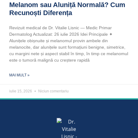
Melanom sau Aluniță Normală? Cum
Recunoști Diferența
Revizuit medical de Dr. Vitalie Lisnic — Medic Primar
Dermatolog Actualizat: 26 iulie 2026 Idei Principale ✦
Alunițele obișnuite și melanomul provin ambele din
melanocite, dar alunițele sunt formațiuni benigne, simetrice,
cu margini nete și aspect stabil în timp, în timp ce melanomul
este o tumoră malignă cu creștere rapidă
MAI MULT »
iulie 15, 2026
Niciun comentariu