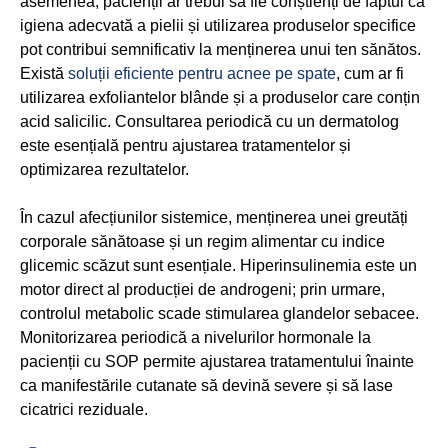
asemenea, pacienții ar trebui să fie conștienți de faptul că
igiena adecvată a pielii și utilizarea produselor specifice
pot contribui semnificativ la menținerea unui ten sănătos.
Există
soluții eficiente pentru acnee pe spate
, cum ar fi
utilizarea exfoliantelor blânde și a produselor care conțin
acid salicilic. Consultarea periodică cu un dermatolog
este esențială pentru ajustarea tratamentelor și
optimizarea rezultatelor.
În cazul afecțiunilor sistemice, menținerea unei greutăți
corporale sănătoase și un regim alimentar cu indice
glicemic scăzut sunt esențiale. Hiperinsulinemia este un
motor direct al producției de androgeni; prin urmare,
controlul metabolic scade stimularea glandelor sebacee.
Monitorizarea periodică a nivelurilor hormonale la
pacienții cu SOP permite ajustarea tratamentului înainte
ca manifestările cutanate să devină severe și să lase
cicatrici reziduale.