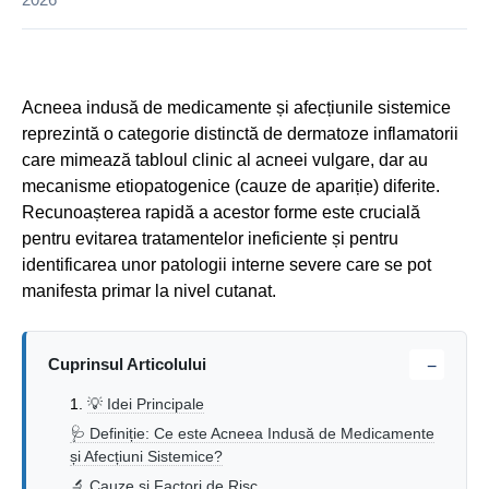
Acneea indusă de medicamente și afecțiunile sistemice
reprezintă o categorie distinctă de dermatoze inflamatorii
care mimează tabloul clinic al acneei vulgare, dar au
mecanisme etiopatogenice (cauze de apariție) diferite.
Recunoașterea rapidă a acestor forme este crucială
pentru evitarea tratamentelor ineficiente și pentru
identificarea unor patologii interne severe care se pot
manifesta primar la nivel cutanat.
Cuprinsul Articolului
−
💡 Idei Principale
🩺 Definiție: Ce este Acneea Indusă de Medicamente
și Afecțiuni Sistemice?
🔬 Cauze și Factori de Risc