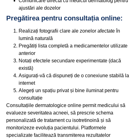
Comunicare directă cu medicul dermatolog pentru
ajustări ale dozelor
Pregătirea pentru consultația online:
Realizați fotografii clare ale zonelor afectate în
lumină naturală
Pregătiți lista completă a medicamentelor utilizate
anterior
Notați efectele secundare experimentate (dacă
există)
Asigurați-vă că dispuneți de o conexiune stabilă la
internet
Alegeți un spațiu privat și bine iluminat pentru
consultație
Consultațiile dermatologice online permit medicului să
evalueze severitatea acneei, să prescrie schema
personalizată de tratament cu isotretinoină și să
monitorizeze evoluția pacientului. Platformele
specializate facilitează transmiterea rezultatelor