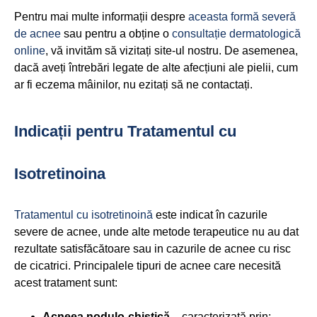
Pentru mai multe informații despre
aceasta formă severă
de acnee
sau pentru a obține o
consultație dermatologică
online
, vă invităm să vizitați site-ul nostru. De asemenea,
dacă aveți întrebări legate de alte afecțiuni ale pielii, cum
ar fi eczema mâinilor, nu ezitați să ne contactați.
Indicații pentru Tratamentul cu
Isotretinoina
Tratamentul cu isotretinoină
este indicat în cazurile
severe de acnee, unde alte metode terapeutice nu au dat
rezultate satisfăcătoare sau in cazurile de acnee cu risc
de cicatrici. Principalele tipuri de acnee care necesită
acest tratament sunt:
Acneea nodulo-chistică
– caracterizată prin: