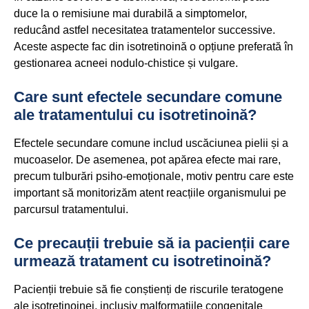
duce la o remisiune mai durabilă a simptomelor,
reducând astfel necesitatea tratamentelor successive.
Aceste aspecte fac din isotretinoină o opțiune preferată în
gestionarea acneei nodulo-chistice și vulgare.
Care sunt efectele secundare comune
ale tratamentului cu isotretinoină?
Efectele secundare comune includ uscăciunea pielii și a
mucoaselor. De asemenea, pot apărea efecte mai rare,
precum tulburări psiho-emoționale, motiv pentru care este
important să monitorizăm atent reacțiile organismului pe
parcursul tratamentului.
Ce precauții trebuie să ia pacienții care
urmează tratament cu isotretinoină?
Pacienții trebuie să fie conștienți de riscurile teratogene
ale isotretinoinei, inclusiv malformațiile congenitale