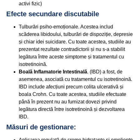
activi fizic)
Efecte secundare discutabile
Tulburări psiho-emoționale. Acestea includ
scăderea libidoului, tulburări de dispoziție, depresie
și chiar idei suicidare. Cu toate acestea, studiile au
prezentat rezultate contradictorii și nu s-a stabilit
legătura între aceste simptome și tratamentul cu
isotretinoină.
Boală Inflamatorie Intestinală
. (IBD) a fost, de
asemenea, asociată cu tratamentul cu isotretinoină.
IBD include afecțiuni precum colita ulcerativă și
boala Crohn. Cu toate acestea, studiile efectuate
până în prezent nu au furnizat dovezi privind
legătura directă între isotretinoină și dezvoltarea
IBD.
Măsuri de gestionare:
Aplicarea regulată de creme hidratante și emoliente