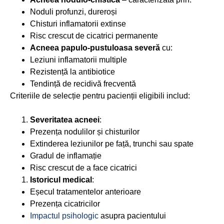
Noduli profunzi, dureroși
Chisturi inflamatorii extinse
Risc crescut de cicatrici permanente
Acneea papulo-pustuloasa severă
cu:
Leziuni inflamatorii multiple
Rezistență la antibiotice
Tendință de recidivă frecventă
Criteriile de selecție pentru pacienții eligibili includ:
Severitatea acneei
:
Prezența nodulilor și chisturilor
Extinderea leziunilor pe față, trunchi sau spate
Gradul de inflamație
Risc crescut de a face cicatrici
Istoricul medical
:
Eșecul tratamentelor anterioare
Prezența cicatricilor
Impactul psihologic
asupra pacientului