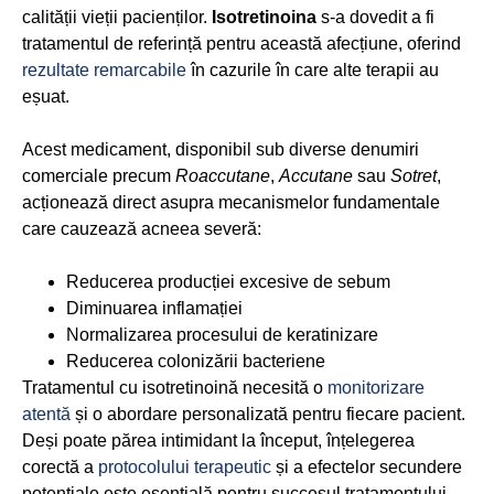
calității vieții pacienților.
Isotretinoina
s-a dovedit a fi
tratamentul de referință pentru această afecțiune, oferind
rezultate remarcabile
în cazurile în care alte terapii au
eșuat.
Acest medicament, disponibil sub diverse denumiri
comerciale precum
Roaccutane
,
Accutane
sau
Sotret
,
acționează direct asupra mecanismelor fundamentale
care cauzează acneea severă:
Reducerea producției excesive de sebum
Diminuarea inflamației
Normalizarea procesului de keratinizare
Reducerea colonizării bacteriene
Tratamentul cu isotretinoină necesită o
monitorizare
atentă
și o abordare personalizată pentru fiecare pacient.
Deși poate părea intimidant la început, înțelegerea
corectă a
protocolului terapeutic
și a efectelor secundere
potențiale este esențială pentru succesul tratamentului.