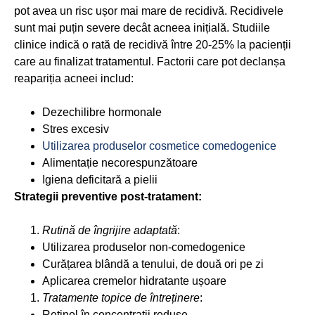
pot avea un risc ușor mai mare de recidivă. Recidivele
sunt mai puțin severe decât acneea inițială. Studiile
clinice indică o rată de recidivă între 20-25% la pacienții
care au finalizat tratamentul. Factorii care pot declanșa
reapariția acneei includ:
Dezechilibre hormonale
Stres excesiv
Utilizarea produselor cosmetice comedogenice
Alimentație necorespunzătoare
Igiena deficitară a pielii
Strategii preventive post-tratament:
Rutină de îngrijire adaptată
:
Utilizarea produselor non-comedogenice
Curățarea blândă a tenului, de două ori pe zi
Aplicarea cremelor hidratante ușoare
Tratamente topice de întreținere
:
Retinol în concentrații reduse