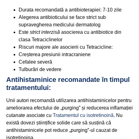
Durata recomandată a antibioterapiei: 7-10 zile
Alegerea antibioticului se face strict sub
supravegherea medicului dermatolog
Este
strict interzisă
asocierea cu antibiotice din
clasa Tetraciclinelor
Riscuri majore ale asocierii cu Tetracicline:
Creșterea presiunii intracraniene
Cefalee severă
Tulburări de vedere
Antihistaminice recomandate în timpul
tratamentului:
Unii autori recomandă utilizarea antihistaminicelor pentru
ameliorarea efectului de „purging” și reducerea inflamației
cutanate asociate cu
Tratamentul cu isotretinoină
. Nu
există dovezi științifice solide care să susțină că
antihistaminicele pot reduce „purging”-ul cauzat de
isotretinoina.