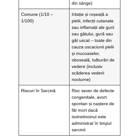
din sânge)
Comune (1/10 –
Iritație și roșeață a
1/100)
pielii, infecții cutanate
sau inflamații ale gurii
sau gâtului, gură sau
gât uscat – toate din
cauza uscaciunii pielii
și mucoaselor,
oboseală, tulburări de
vedere (inclusiv
scăderea vederii
nocturne)
Riscuri în Sarcină
Risc sever de defecte
congenitale, avort
spontan și naștere de
făt mort dacă
isotretinoinul este
administrat în timpul
sarcinii.