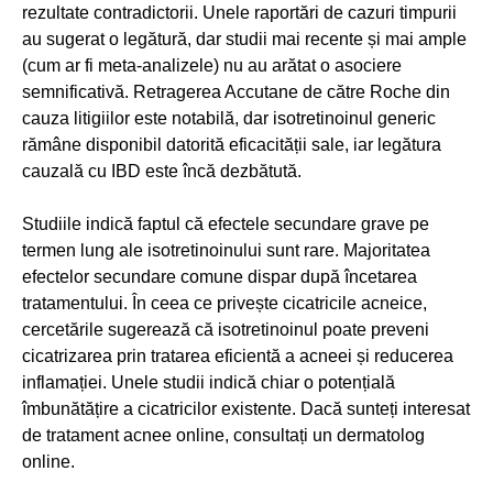
rezultate contradictorii. Unele raportări de cazuri timpurii
au sugerat o legătură, dar studii mai recente și mai ample
(cum ar fi meta-analizele) nu au arătat o asociere
semnificativă. Retragerea Accutane de către Roche din
cauza litigiilor este notabilă, dar isotretinoinul generic
rămâne disponibil datorită eficacității sale, iar legătura
cauzală cu IBD este încă dezbătută.
Studiile indică faptul că efectele secundare grave pe
termen lung ale isotretinoinului sunt rare. Majoritatea
efectelor secundare comune dispar după încetarea
tratamentului. În ceea ce privește cicatricile acneice,
cercetările sugerează că isotretinoinul poate preveni
cicatrizarea prin tratarea eficientă a acneei și reducerea
inflamației. Unele studii indică chiar o potențială
îmbunătățire a cicatricilor existente. Dacă sunteți interesat
de tratament acnee online, consultați un dermatolog
online.