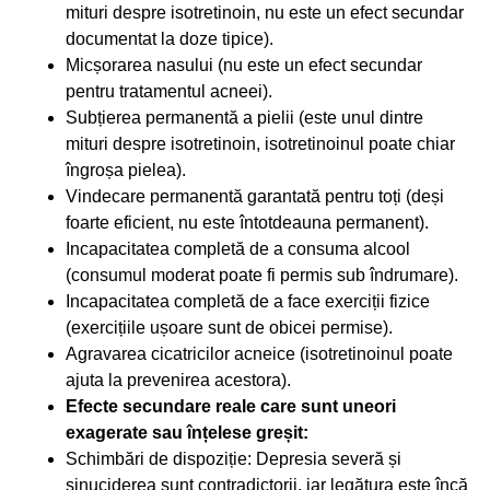
mituri despre isotretinoin, nu este un efect secundar
documentat la doze tipice).
Micșorarea nasului (nu este un efect secundar
pentru tratamentul acneei).
Subțierea permanentă a pielii (este unul dintre
mituri despre isotretinoin, isotretinoinul poate chiar
îngroșa pielea).
Vindecare permanentă garantată pentru toți (deși
foarte eficient, nu este întotdeauna permanent).
Incapacitatea completă de a consuma alcool
(consumul moderat poate fi permis sub îndrumare).
Incapacitatea completă de a face exerciții fizice
(exercițiile ușoare sunt de obicei permise).
Agravarea cicatricilor acneice (isotretinoinul poate
ajuta la prevenirea acestora).
Efecte secundare reale care sunt uneori
exagerate sau înțelese greșit:
Schimbări de dispoziție: Depresia severă și
sinuciderea sunt contradictorii, iar legătura este încă