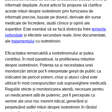
informații depășite. Acest articol își propune să clarifice
aceste mituri despre isotretinoin prin furnizarea de
informații precise, bazate pe dovezi, derivate din surse
medicale de încredere, studii clinice și opinii ale
experților. Este esențial să se facă distincția între
temerile
nefondate
și efectele secundare reale, bine documentate,
ale
tratamentului
cu isotretinoin.
Eficacitatea remarcabilă a isotretinoinului ar putea
contribui, în mod paradoxal, la proliferarea miturilor
despre isotretinoin. Potența sa și necesitatea unei
monitorizări stricte pot fi interpretate greșit de public ca
indicatori de pericol extrem, chiar și atunci când este
utilizat în mod corespunzător sub supraveghere medicală.
Regulile stricte și monitorizarea atentă, necesare pentru
un medicament atât de puternic, pot fi percepute ca
semne ale unui risc inerent ridicat, generând și
perpetuând astfel mituri despre isotretinoin în rândul