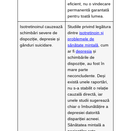
eficient, nu o vindecare
permanentă garantată
pentru toată lumea.
Isotretinoinul cauzează
Studiile privind legătura
schimbări severe de
dintre
isotretinoin și
dispoziție, depresie și
problemele de
gânduri suicidare.
sănătate mintală
, cum
ar fi
depresia
și
schimbările de
dispoziție, au fost în
mare parte
neconcludente. Deși
există unele raportări,
nu s-a stabilit o relație
cauzală directă, iar
unele studii sugerează
chiar o îmbunătățire a
depresiei datorită
dispariției acneei.
Sănătatea mintală a
pacienților este