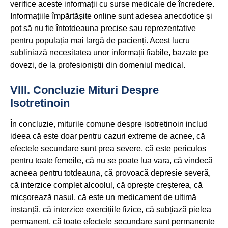
verifice aceste informații cu surse medicale de încredere.
Informațiile împărtășite online sunt adesea anecdotice și
pot să nu fie întotdeauna precise sau reprezentative
pentru populația mai largă de pacienți. Acest lucru
subliniază necesitatea unor informații fiabile, bazate pe
dovezi, de la profesioniștii din domeniul medical.
VIII. Concluzie Mituri Despre
Isotretinoin
În concluzie, miturile comune despre isotretinoin includ
ideea că este doar pentru cazuri extreme de acnee, că
efectele secundare sunt prea severe, că este periculos
pentru toate femeile, că nu se poate lua vara, că vindecă
acneea pentru totdeauna, că provoacă depresie severă,
că interzice complet alcoolul, că oprește creșterea, că
micșorează nasul, că este un medicament de ultimă
instanță, că interzice exercițiile fizice, că subțiază pielea
permanent, că toate efectele secundare sunt permanente