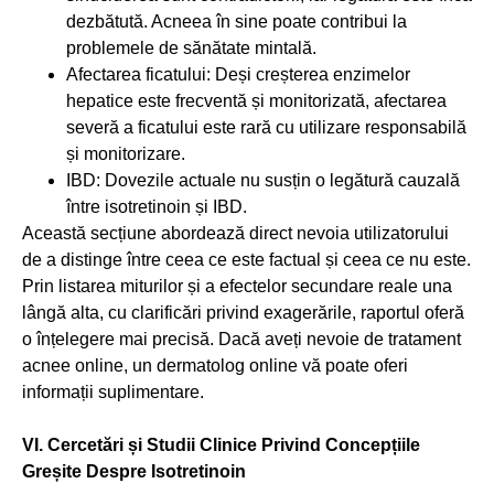
dezbătută. Acneea în sine poate contribui la
problemele de sănătate mintală.
Afectarea ficatului: Deși creșterea enzimelor
hepatice este frecventă și monitorizată, afectarea
severă a ficatului este rară cu utilizare responsabilă
și monitorizare.
IBD: Dovezile actuale nu susțin o legătură cauzală
între isotretinoin și IBD.
Această secțiune abordează direct nevoia utilizatorului
de a distinge între ceea ce este factual și ceea ce nu este.
Prin listarea miturilor și a efectelor secundare reale una
lângă alta, cu clarificări privind exagerările, raportul oferă
o înțelegere mai precisă. Dacă aveți nevoie de tratament
acnee online, un dermatolog online vă poate oferi
informații suplimentare.
VI. Cercetări și Studii Clinice Privind Concepțiile
Greșite Despre Isotretinoin