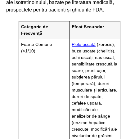
ale isotretinoinului, bazate pe literatura medicală,
prospectele pentru pacienți și ghidurile FDA.
Categorie de
Efect Secundar
Frecvență
Foarte Comune
Piele uscată
(xerosis),
(>1/10)
buze uscate (cheilitis),
ochi uscați, nas uscat,
sensibilitate crescută la
soare, prurit ușor,
subțierea părului
(temporară), dureri
musculare și articulare,
dureri de spate,
cefalee ușoară,
modificări ale
analizelor de sânge
(enzime hepatice
crescute, modificări ale
nivelurilor de grăsimi