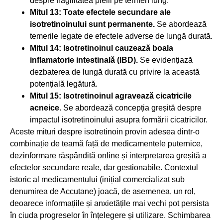
despre fragilitatea pielii pe termen lung.
Mitul 13: Toate efectele secundare ale
isotretinoinului sunt permanente.
Se abordează
temerile legate de efectele adverse de lungă durată.
Mitul 14: Isotretinoinul cauzează boala
inflamatorie intestinală (IBD).
Se evidențiază
dezbaterea de lungă durată cu privire la această
potențială legătură.
Mitul 15: Isotretinoinul agravează cicatricile
acneice.
Se abordează concepția greșită despre
impactul isotretinoinului asupra formării cicatricilor.
Aceste mituri despre isotretinoin provin adesea dintr-o
combinație de teamă față de medicamentele puternice,
dezinformare răspândită online și interpretarea greșită a
efectelor secundare reale, dar gestionabile. Contextul
istoric al medicamentului (inițial comercializat sub
denumirea de Accutane) joacă, de asemenea, un rol,
deoarece informațiile și anxietățile mai vechi pot persista
în ciuda progreselor în înțelegere și utilizare. Schimbarea