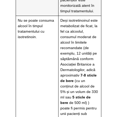
monitorizată atent în
timpul tratamentului.
Nu se poate consuma
Deși isotretinoinul este
alcool în timpul
metabolizat de ficat, la
tratamentului cu
fel ca alcoolul,
isotretinoin.
consumul moderat de
alcool în limitele
recomandate (de
exemplu, 12 unități pe
săptămână conform
Asociației Britanice a
Dermatologilor, adică
aproximativ
7-8 sticle
de bere
(cu un
conținut de alcool de
5% și un volum de 330
ml sau
5 sticle de
bere
de 500 ml) )
poate fi permis pentru
unii pacienți sub