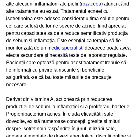
alte afecțiuni inflamatorii ale pielii (
rozaceea
) atunci când
alte tratamente au eșuat. Tratamentul acneei cu
isotretinoina este adesea considerat ultima soluție pentru
cei care suferă de forme severe de acnee, fiind apreciat
pentru capacitatea sa de a reduce semnificativ producția
de sebum și inflamația. Este esențial ca terapia să fie
monitorizată de un
medic specialist
, deoarece poate avea
efecte secundare și necesită teste de laborator regulate.
Pacienții care optează pentru acest tratament trebuie să
fie informați cu privire la riscurile și beneficiile,
asigurându-se că iau toate măsurile de precauție
necesare.
Derivat din vitamina A, acționează prin reducerea
producției de sebum, a inflamației și a proliferării bacteriei
Propionibacterium acnes. În ciuda eficacității sale
dovedite, există numeroase concepții greșite și mituri
despre isotretinoin răspândite în jurul utilizării sale,
adesea alimentate de dovezi anecdotice, discuții online și