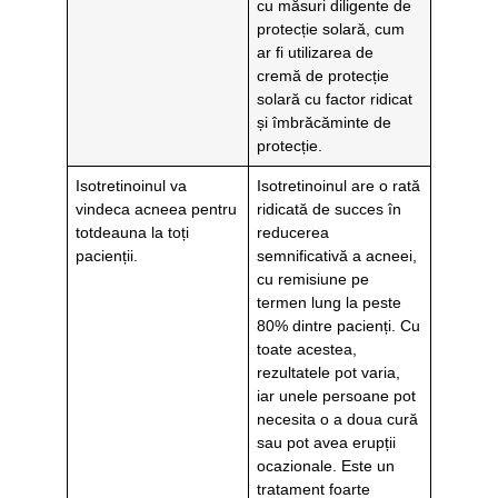
cu măsuri diligente de
protecție solară, cum
ar fi utilizarea de
cremă de protecție
solară cu factor ridicat
și îmbrăcăminte de
protecție.
Isotretinoinul va
Isotretinoinul are o rată
vindeca acneea pentru
ridicată de succes în
totdeauna la toți
reducerea
pacienții.
semnificativă a acneei,
cu remisiune pe
termen lung la peste
80% dintre pacienți. Cu
toate acestea,
rezultatele pot varia,
iar unele persoane pot
necesita o a doua cură
sau pot avea erupții
ocazionale. Este un
tratament foarte