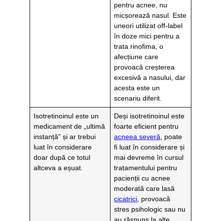
pentru acnee, nu
micșorează nasul. Este
uneori utilizat off-label
în doze mici pentru a
trata rinofima, o
afecțiune care
provoacă creșterea
excesivă a nasului, dar
acesta este un
scenariu diferit.
Isotretinoinul este un
Deși isotretinoinul este
medicament de „ultimă
foarte eficient pentru
instanță” și ar trebui
acneea severă
, poate
luat în considerare
fi luat în considerare și
doar după ce totul
mai devreme în cursul
altceva a eșuat.
tratamentului pentru
pacienții cu acnee
moderată care lasă
cicatrici
, provoacă
stres psihologic sau nu
au răspuns la alte