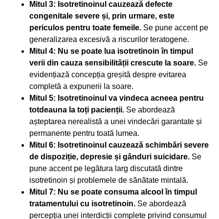
Mitul 3: Isotretinoinul cauzează defecte
congenitale severe și, prin urmare, este
periculos pentru toate femeile.
Se pune accent pe
generalizarea excesivă a riscurilor teratogene.
Mitul 4: Nu se poate lua isotretinoin în timpul
verii din cauza sensibilității crescute la soare.
Se
evidențiază concepția greșită despre evitarea
completă a expunerii la soare.
Mitul 5: Isotretinoinul va vindeca acneea pentru
totdeauna la toți pacienții.
Se abordează
așteptarea nerealistă a unei vindecări garantate și
permanente pentru toată lumea.
Mitul 6: Isotretinoinul cauzează schimbări severe
de dispoziție, depresie și gânduri suicidare.
Se
pune accent pe legătura larg discutată dintre
isotretinoin și problemele de sănătate mintală.
Mitul 7: Nu se poate consuma alcool în timpul
tratamentului cu isotretinoin.
Se abordează
percepția unei interdicții complete privind consumul