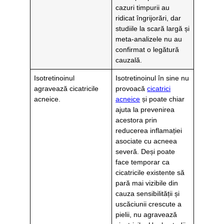
cazuri timpurii au
ridicat îngrijorări, dar
studiile la scară largă și
meta-analizele nu au
confirmat o legătură
cauzală.
Isotretinoinul
Isotretinoinul în sine nu
agravează cicatricile
provoacă
cicatrici
acneice.
acneice
și poate chiar
ajuta la prevenirea
acestora prin
reducerea inflamației
asociate cu acneea
severă. Deși poate
face temporar ca
cicatricile existente să
pară mai vizibile din
cauza sensibilității și
uscăciunii crescute a
pielii, nu agravează