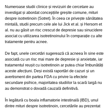
Numeroase studii clinice și revizuiri de cercetare au
investigat și abordat concepțiile greșite comune, mituri
despre isotretinoin (Sotret). În ceea ce privește sănătatea
mintală, studii precum cele ale lui Jick et al. și Hersom et
al. nu au găsit un risc crescut de depresie sau sinucidere
asociat cu utilizarea isotretinoinului în comparație cu alte
tratamente pentru acnee.
De fapt, unele cercetări sugerează că acneea în sine este
asociată cu un risc mai mare de depresie și anxietate, iar
tratamentul reușit cu isotretinoin ar putea chiar îmbunătăți
aceste afecțiuni. Deși există raportări de cazuri și un
avertisment din partea FDA cu privire la efectele
secundare psihice, majoritatea studiilor la scară largă nu
au demonstrat o dovadă cauzală definitivă.
În legătură cu boala inflamatorie intestinală (IBD), unul
dintre mituri despre isotretinoin, cercetările au prezentat