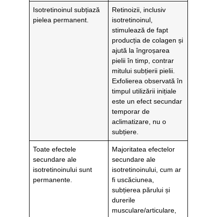
Isotretinoinul subțiază
Retinoizii, inclusiv
pielea permanent.
isotretinoinul,
stimulează de fapt
producția de colagen și
ajută la îngroșarea
pielii în timp, contrar
mitului subțierii pielii.
Exfolierea observată în
timpul utilizării inițiale
este un efect secundar
temporar de
aclimatizare, nu o
subțiere.
Toate efectele
Majoritatea efectelor
secundare ale
secundare ale
isotretinoinului sunt
isotretinoinului, cum ar
permanente.
fi uscăciunea,
subțierea părului și
durerile
musculare/articulare,