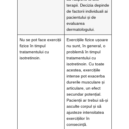
terapii. Decizia depinde
de factorii individuali ai
pacientului și de
evaluarea
dermatologului.
Nu se pot face exerciții
Exercițiile fizice ușoare
fizice în timpul
nu sunt, în general, o
tratamentului cu
problemă în timpul
isotretinoin.
tratamentului cu
isotretinoin. Cu toate
acestea, exercițiile
intense pot exacerba
durerile musculare și
articulare, un efect
secundar potențial.
Pacienții ar trebui să-și
asculte corpul și să
ajusteze intensitatea
exercițiilor în
consecință.