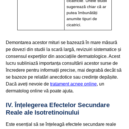
cicatricile. Unele studii
sugerează chiar că ar
putea îmbunătăți
anumite tipuri de
cicatrici.
Demontarea acestor mituri se bazează în mare măsură
pe dovezi din studii la scară largă, revizuiri sistematice și
consensul experților din asociațiile dermatologice. Acest
lucru subliniază importanța consultării acestor surse de
încredere pentru informații precise, mai degrabă decât să
se bazeze pe relatări anecdotice sau credințe depășite.
Dacă aveți nevoie de
tratament acnee online
, un
dermatolog online vă poate ajuta.
IV. Înțelegerea Efectelor Secundare
Reale ale Isotretinoinului
Este esențial să se înțeleagă efectele secundare reale