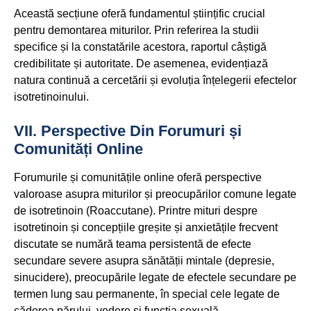
Această secțiune oferă fundamentul științific crucial
pentru demontarea miturilor. Prin referirea la studii
specifice și la constatările acestora, raportul câștigă
credibilitate și autoritate. De asemenea, evidențiază
natura continuă a cercetării și evoluția înțelegerii efectelor
isotretinoinului.
VII. Perspective Din Forumuri și
Comunități Online
Forumurile și comunitățile online oferă perspective
valoroase asupra miturilor și preocupărilor comune legate
de isotretinoin (Roaccutane). Printre mituri despre
isotretinoin și concepțiile greșite și anxietățile frecvent
discutate se numără teama persistentă de efecte
secundare severe asupra sănătății mintale (depresie,
sinucidere), preocupările legate de efectele secundare pe
termen lung sau permanente, în special cele legate de
căderea părului, vedere și funcția sexuală.