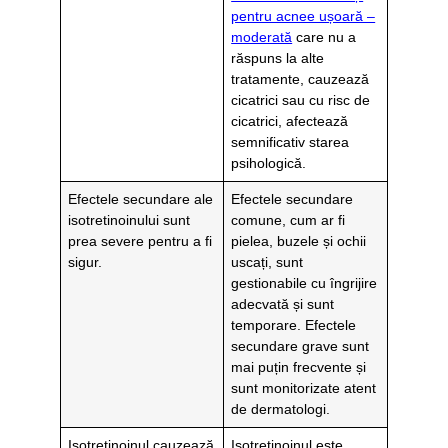
pentru acnee ușoară –
moderată
care nu a
răspuns la alte
tratamente, cauzează
cicatrici sau cu risc de
cicatrici, afectează
semnificativ starea
psihologică.
Efectele secundare ale
Efectele secundare
isotretinoinului sunt
comune, cum ar fi
prea severe pentru a fi
pielea, buzele și ochii
sigur.
uscați, sunt
gestionabile cu îngrijire
adecvată și sunt
temporare. Efectele
secundare grave sunt
mai puțin frecvente și
sunt monitorizate atent
de dermatologi.
Isotretinoinul cauzează
Isotretinoinul este