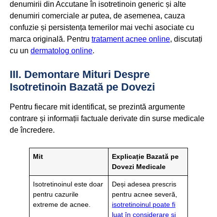
denumirii din Accutane în isotretinoin generic și alte
denumiri comerciale ar putea, de asemenea, cauza
confuzie și persistența temerilor mai vechi asociate cu
marca originală. Pentru
tratament acnee online
, discutați
cu un
dermatolog online
.
III. Demontare Mituri Despre
Isotretinoin Bazată pe Dovezi
Pentru fiecare mit identificat, se prezintă argumente
contrare și informații factuale derivate din surse medicale
de încredere.
Mit
Explicație Bazată pe
Dovezi Medicale
Isotretinoinul este doar
Deși adesea prescris
pentru cazurile
pentru acnee severă,
extreme de acnee.
isotretinoinul poate fi
luat în considerare și