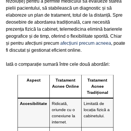
rezoluție) pentru a permite medicului să evalueze starea
pielii pacientului, să stabilească un diagnostic și să
elaboreze un plan de tratament, totul de la distanță. Spre
deosebire de abordarea tradițională, care necesită
prezența fizică la cabinet, telemedicina elimină barierele
geografice și de timp, oferind o flexibilitate sporită. Chiar
și pentru afecțiuni precum
afecțiuni precum acneea
, poate
fi discutat și gestionat eficient online.
Iată o comparație sumară între cele două abordări:
Aspect
Tratament
Tratament
Acnee Online
Acnee
Tradițional
Accesibilitate
Ridicată,
Limitată de
oriunde cu o
locația fizică a
conexiune la
cabinetului.
internet.