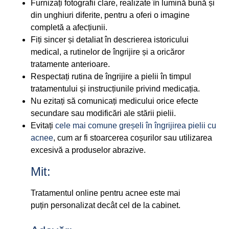
Furnizați fotografii clare, realizate în lumină bună și
din unghiuri diferite, pentru a oferi o imagine
completă a afecțiunii.
Fiți sincer și detaliat în descrierea istoricului
medical, a rutinelor de îngrijire și a oricăror
tratamente anterioare.
Respectați rutina de îngrijire a pielii în timpul
tratamentului și instrucțiunile privind medicația.
Nu ezitați să comunicați medicului orice efecte
secundare sau modificări ale stării pielii.
Evitați
cele mai comune greșeli în îngrijirea pielii cu
acnee
, cum ar fi stoarcerea coșurilor sau utilizarea
excesivă a produselor abrazive.
Mit:
Tratamentul online pentru acnee este mai
puțin personalizat decât cel de la cabinet.