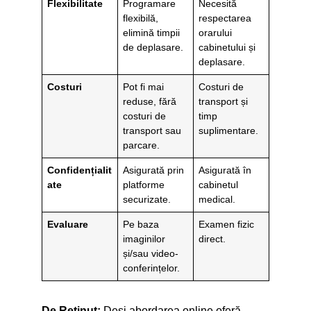
Flexibilitate
Programare
Necesită
flexibilă,
respectarea
elimină timpii
orarului
de deplasare.
cabinetului și
deplasare.
Costuri
Pot fi mai
Costuri de
reduse, fără
transport și
costuri de
timp
transport sau
suplimentare.
parcare.
Confidențialit
Asigurată prin
Asigurată în
ate
platforme
cabinetul
securizate.
medical.
Evaluare
Pe baza
Examen fizic
imaginilor
direct.
și/sau video-
conferințelor.
De Reținut:
Deși abordarea online oferă