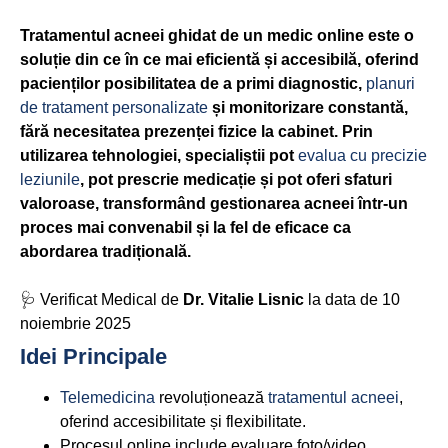
Tratamentul acneei ghidat de un medic online este o
soluție din ce în ce mai eficientă și accesibilă, oferind
pacienților posibilitatea de a primi diagnostic,
planuri
de tratament personalizate
și monitorizare constantă,
fără necesitatea prezenței fizice la cabinet. Prin
utilizarea tehnologiei, specialiștii pot
evalua cu precizie
leziunile
, pot prescrie medicație și pot oferi sfaturi
valoroase, transformând gestionarea acneei într-un
proces mai convenabil și la fel de eficace ca
abordarea tradițională.
🩺 Verificat Medical de
Dr. Vitalie Lisnic
la data de 10
noiembrie 2025
Idei Principale
Telemedicina
revoluționează
tratamentul acneei
,
oferind accesibilitate și flexibilitate.
Procesul online include evaluare foto/video,