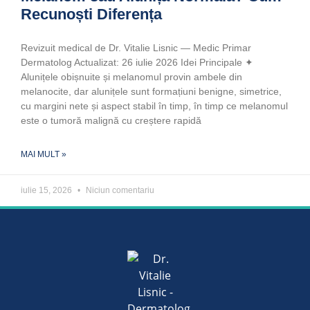
Recunoști Diferența
Revizuit medical de Dr. Vitalie Lisnic — Medic Primar
Dermatolog Actualizat: 26 iulie 2026 Idei Principale ✦
Alunițele obișnuite și melanomul provin ambele din
melanocite, dar alunițele sunt formațiuni benigne, simetrice,
cu margini nete și aspect stabil în timp, în timp ce melanomul
este o tumoră malignă cu creștere rapidă
MAI MULT »
iulie 15, 2026
Niciun comentariu