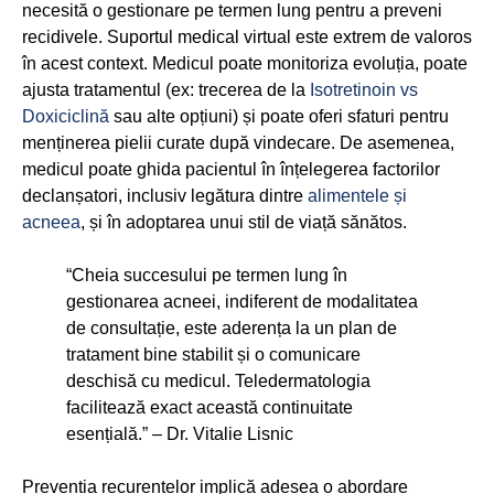
necesită o gestionare pe termen lung pentru a preveni
recidivele. Suportul medical virtual este extrem de valoros
în acest context. Medicul poate monitoriza evoluția, poate
ajusta tratamentul (ex: trecerea de la
Isotretinoin vs
Doxiciclină
sau alte opțiuni) și poate oferi sfaturi pentru
menținerea pielii curate după vindecare. De asemenea,
medicul poate ghida pacientul în înțelegerea factorilor
declanșatori, inclusiv legătura dintre
alimentele și
acneea
, și în adoptarea unui stil de viață sănătos.
“Cheia succesului pe termen lung în
gestionarea acneei, indiferent de modalitatea
de consultație, este aderența la un plan de
tratament bine stabilit și o comunicare
deschisă cu medicul. Teledermatologia
facilitează exact această continuitate
esențială.” – Dr. Vitalie Lisnic
Prevenția recurențelor implică adesea o abordare