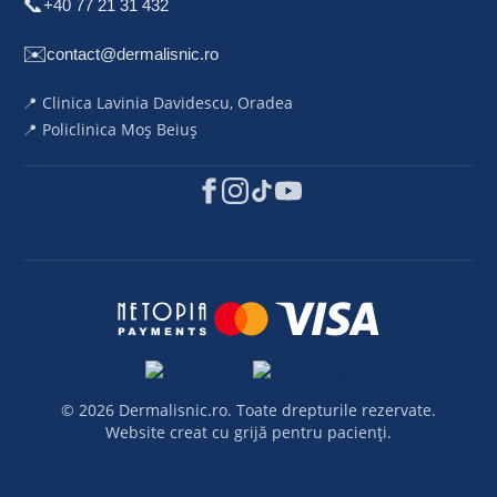
📞
+40 77 21 31 432
✉️
contact@dermalisnic.ro
📍 Clinica Lavinia Davidescu, Oradea
📍 Policlinica Moș Beiuș
© 2026 Dermalisnic.ro. Toate drepturile rezervate.
Website creat cu grijă pentru pacienți.