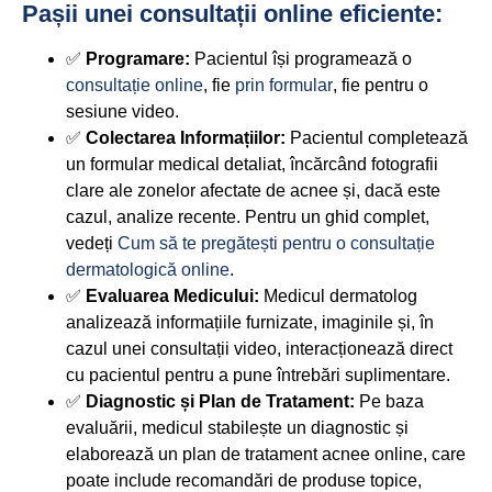
Pașii unei consultații online eficiente:
✅
Programare:
Pacientul își programează o
consultație online
, fie
prin formular
, fie pentru o
sesiune video.
✅
Colectarea Informațiilor:
Pacientul completează
un formular medical detaliat, încărcând fotografii
clare ale zonelor afectate de acnee și, dacă este
cazul, analize recente. Pentru un ghid complet,
vedeți
Cum să te pregătești pentru o consultație
dermatologică online
.
✅
Evaluarea Medicului:
Medicul dermatolog
analizează informațiile furnizate, imaginile și, în
cazul unei consultații video, interacționează direct
cu pacientul pentru a pune întrebări suplimentare.
✅
Diagnostic și Plan de Tratament:
Pe baza
evaluării, medicul stabilește un diagnostic și
elaborează un plan de tratament acnee online, care
poate include recomandări de produse topice,