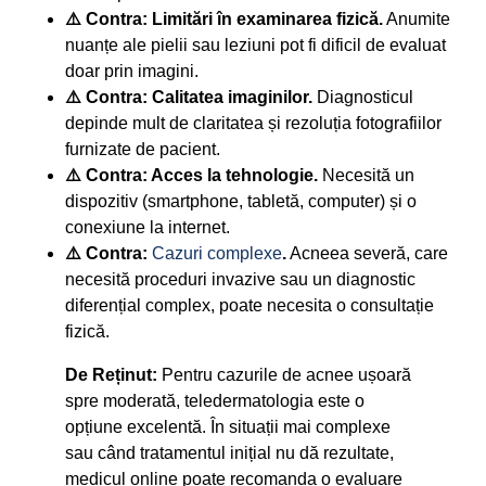
⚠️ Contra: Limitări în examinarea fizică.
Anumite
nuanțe ale pielii sau leziuni pot fi dificil de evaluat
doar prin imagini.
⚠️ Contra: Calitatea imaginilor.
Diagnosticul
depinde mult de claritatea și rezoluția fotografiilor
furnizate de pacient.
⚠️ Contra: Acces la tehnologie.
Necesită un
dispozitiv (smartphone, tabletă, computer) și o
conexiune la internet.
⚠️ Contra:
Cazuri complexe
.
Acneea severă, care
necesită proceduri invazive sau un diagnostic
diferențial complex, poate necesita o consultație
fizică.
De Reținut:
Pentru cazurile de acnee ușoară
spre moderată, teledermatologia este o
opțiune excelentă. În situații mai complexe
sau când tratamentul inițial nu dă rezultate,
medicul online poate recomanda o evaluare