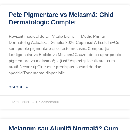
Pete Pigmentare vs Melasmă: Ghid
Dermatologic Complet
Revizuit medical de Dr. Vitalie Lisnic — Medic Primar
Dermatolog Actualizat: 26 iulie 2026 Cuprinsul Articolului−Ce
sunt petele pigmentare și ce este melasmaComparație:
Lentigo solar vs Efelide vs MelasmăCauze: de ce apar petele
pigmentare vs melasmaȘtiați că?Aspect și localizare: cum
arată fiecare tipCine este predispus: factori de risc
specificiTratamente disponibile
MAI MULT »
iulie 26, 2026
Un comentariu
Melanom sau Aluniță Normală? Cum