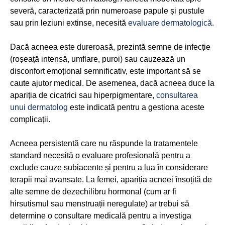
severă, caracterizată prin numeroase papule și pustule
sau prin leziuni extinse, necesită
evaluare dermatologică
.
Dacă acneea este dureroasă, prezintă semne de infecție
(roșeață intensă, umflare, puroi) sau cauzează un
disconfort emoțional semnificativ, este important să se
caute ajutor medical. De asemenea, dacă acneea duce la
apariția de cicatrici sau hiperpigmentare,
consultarea
unui dermatolog
este indicată pentru a gestiona aceste
complicații.
Acneea persistentă care nu răspunde la tratamentele
standard necesită o evaluare profesională pentru a
exclude cauze subiacente și pentru a lua în considerare
terapii mai avansate. La femei, apariția acneei însoțită de
alte semne de dezechilibru hormonal (cum ar fi
hirsutismul sau menstruații neregulate) ar trebui să
determine o consultare medicală pentru a investiga