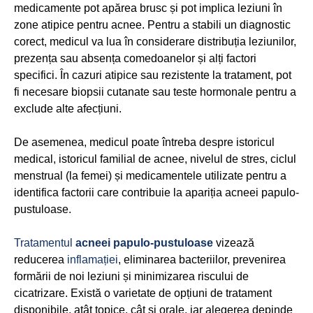
medicamente pot apărea brusc și pot implica leziuni în
zone atipice pentru acnee. Pentru a stabili un diagnostic
corect, medicul va lua în considerare distribuția leziunilor,
prezența sau absența comedoanelor și alți factori
specifici. În cazuri atipice sau rezistente la tratament, pot
fi necesare biopsii cutanate sau teste hormonale pentru a
exclude alte afecțiuni.
De asemenea, medicul poate întreba despre istoricul
medical, istoricul familial de acnee, nivelul de stres, ciclul
menstrual (la femei) și medicamentele utilizate pentru a
identifica factorii care contribuie la apariția acneei papulo-
pustuloase.
Tratamentul
acneei papulo-pustuloase
vizează
reducerea
inflamației
, eliminarea bacteriilor, prevenirea
formării de noi leziuni și minimizarea riscului de
cicatrizare. Există o varietate de opțiuni de tratament
disponibile, atât topice, cât și orale, iar alegerea depinde