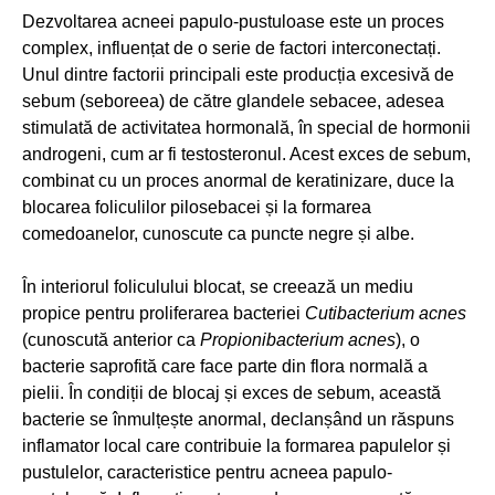
Dezvoltarea acneei papulo-pustuloase este un proces
complex, influențat de o serie de factori interconectați.
Unul dintre factorii principali este producția excesivă de
sebum (seboreea) de către glandele sebacee, adesea
stimulată de activitatea hormonală, în special de hormonii
androgeni, cum ar fi testosteronul. Acest exces de sebum,
combinat cu un proces anormal de keratinizare, duce la
blocarea foliculilor pilosebacei și la formarea
comedoanelor, cunoscute ca puncte negre și albe.
În interiorul foliculului blocat, se creează un mediu
propice pentru proliferarea bacteriei
Cutibacterium acnes
(cunoscută anterior ca
Propionibacterium acnes
), o
bacterie saprofită care face parte din flora normală a
pielii. În condiții de blocaj și exces de sebum, această
bacterie se înmulțește anormal, declanșând un răspuns
inflamator local care contribuie la formarea papulelor și
pustulelor, caracteristice pentru acneea papulo-