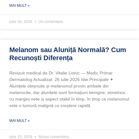
MAI MULT »
iulie 26, 2026
Un comentariu
Melanom sau Aluniță Normală? Cum
Recunoști Diferența
Revizuit medical de Dr. Vitalie Lisnic — Medic Primar
Dermatolog Actualizat: 26 iulie 2026 Idei Principale ✦
Alunițele obișnuite și melanomul provin ambele din
melanocite, dar alunițele sunt formațiuni benigne, simetrice,
cu margini nete și aspect stabil în timp, în timp ce melanomul
este o tumoră malignă cu creștere rapidă
MAI MULT »
iulie 15, 2026
Niciun comentariu