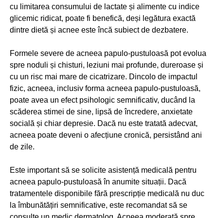
cu limitarea consumului de lactate și alimente cu indice
glicemic ridicat, poate fi benefică, deși legătura exactă
dintre dietă și acnee este încă subiect de dezbatere.
Formele severe de acneea papulo-pustuloasă pot evolua
spre noduli și chisturi, leziuni mai profunde, dureroase și
cu un risc mai mare de cicatrizare. Dincolo de impactul
fizic, acneea, inclusiv forma acneea papulo-pustuloasă,
poate avea un efect psihologic semnificativ, ducând la
scăderea stimei de sine, lipsă de încredere, anxietate
socială și chiar depresie. Dacă nu este tratată adecvat,
acneea poate deveni o afecțiune cronică, persistând ani
de zile.
Este important să se solicite asistență medicală pentru
acneea papulo-pustuloasă în anumite situații. Dacă
tratamentele disponibile fără prescripție medicală nu duc
la îmbunătățiri semnificative, este recomandat să se
consulte un medic dermatolog. Acneea moderată spre