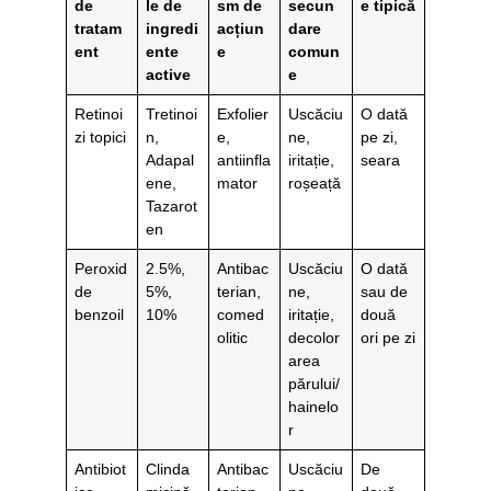
de
le de
sm de
secun
e tipică
tratam
ingredi
acțiun
dare
ent
ente
e
comun
active
e
Retinoi
Tretinoi
Exfolier
Uscăciu
O dată
zi topici
n,
e,
ne,
pe zi,
Adapal
antiinfla
iritație,
seara
ene,
mator
roșeață
Tazarot
en
Peroxid
2.5%,
Antibac
Uscăciu
O dată
de
5%,
terian,
ne,
sau de
benzoil
10%
comed
iritație,
două
olitic
decolor
ori pe zi
area
părului/
hainelo
r
Antibiot
Clinda
Antibac
Uscăciu
De