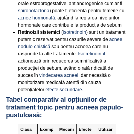
orale estroprogestative, antiandrogenice cum ar fi
spironolactona
) poate fi eficientă pentru femeile cu
acnee hormonală
, ajutând la reglarea nivelurilor
hormonale care contribuie la producția de sebum.
Retinoizii sistemici
(
isotretinoin
) sunt un tratament
puternic rezervat pentru cazurile severe de
acnee
nodulo-chistică
sau pentru acneea care nu
răspunde la alte tratamente.
Isotretinoinul
acționează prin reducerea semnificativă a
producției de sebum, având o rată ridicată de
succes în
vindecarea acneei
, dar necesită o
monitorizare medicală atentă din cauza
potențialelor
efecte secundare.
Tabel comparativ al opțiunilor de
tratament topic pentru acneea papulo-
pustuloasă:
Clasa
Exemp
Mecani
Efecte
Utilizar