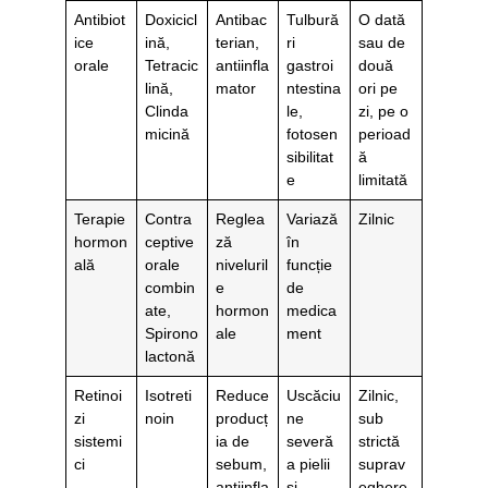
Antibiot
Doxicicl
Antibac
Tulbură
O dată
ice
ină,
terian,
ri
sau de
orale
Tetracic
antiinfla
gastroi
două
lină,
mator
ntestina
ori pe
Clinda
le,
zi, pe o
micină
fotosen
perioad
sibilitat
ă
e
limitată
Terapie
Contra
Reglea
Variază
Zilnic
hormon
ceptive
ză
în
ală
orale
niveluril
funcție
combin
e
de
ate,
hormon
medica
Spirono
ale
ment
lactonă
Retinoi
Isotreti
Reduce
Uscăciu
Zilnic,
zi
noin
producț
ne
sub
sistemi
ia de
severă
strictă
ci
sebum,
a pielii
suprav
antiinfla
și
eghere