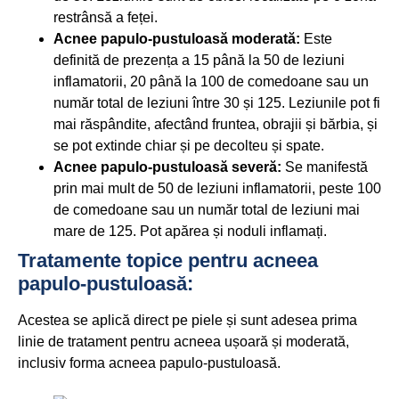
restrânsă a feței.
Acnee papulo-pustuloasă moderată:
Este
definită de prezența a 15 până la 50 de leziuni
inflamatorii, 20 până la 100 de comedoane sau un
număr total de leziuni între 30 și 125. Leziunile pot fi
mai răspândite, afectând fruntea, obrajii și bărbia, și
se pot extinde chiar și pe decolteu și spate.
Acnee papulo-pustuloasă severă:
Se manifestă
prin mai mult de 50 de leziuni inflamatorii, peste 100
de comedoane sau un număr total de leziuni mai
mare de 125. Pot apărea și noduli inflamați.
Tratamente topice pentru acneea
papulo-pustuloasă:
Acestea se aplică direct pe piele și sunt adesea prima
linie de tratament pentru acneea ușoară și moderată,
inclusiv forma acneea papulo-pustuloasă.