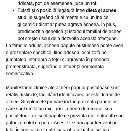
ridicată, pot, de asemenea, juca un rol.
Există și o posibilă legătură între
dietă și acnee
,
studiile sugerând că alimentele cu un indice
glicemic ridicat ar putea agrava acneea. În plus,
predispoziția genetică și istoricul familial de acnee
pot crește riscul de a dezvolta această afecțiune.
La femeile adulte, acneea papulo-pustuloasă poate avea
o prezentare specifică, fiind adesea localizată pe
jumătatea inferioară a feței și agravată în perioada
premenstruală, sugerând o influență hormonală
semnificativă.
Manifestările clinice ale acneei papulo-pustuloase sunt
relativ distincte, facilitând identificarea acestei forme de
acnee. Simptomele primare includ prezența papulelor,
care sunt umflături mici, roșii, uneori dureroase, și a
pustulelor, care sunt papule ce prezintă un centru alb sau
gălbui umplut cu puroi. Aceste leziuni apar frecvent pe
față, în special pe frunte, nas, obraji, bărbie și linia