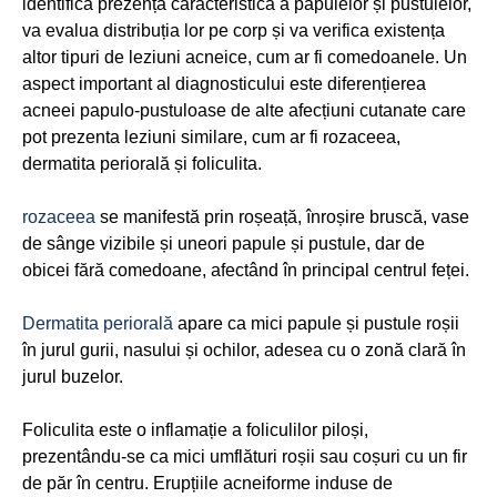
identifica prezența caracteristică a papulelor și pustulelor,
va evalua distribuția lor pe corp și va verifica existența
altor tipuri de leziuni acneice, cum ar fi comedoanele. Un
aspect important al diagnosticului este diferențierea
acneei papulo-pustuloase de alte afecțiuni cutanate care
pot prezenta leziuni similare, cum ar fi rozaceea,
dermatita periorală și foliculita.
rozaceea
se manifestă prin roșeață, înroșire bruscă, vase
de sânge vizibile și uneori papule și pustule, dar de
obicei fără comedoane, afectând în principal centrul feței.
Dermatita periorală
apare ca mici papule și pustule roșii
în jurul gurii, nasului și ochilor, adesea cu o zonă clară în
jurul buzelor.
Foliculita este o inflamație a foliculilor piloși,
prezentându-se ca mici umflături roșii sau coșuri cu un fir
de păr în centru. Erupțiile acneiforme induse de