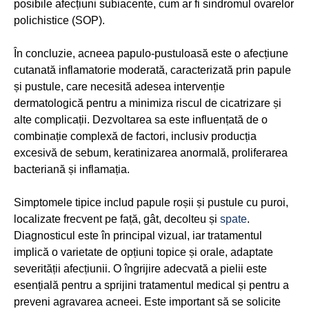
posibile afecțiuni subiacente, cum ar fi sindromul ovarelor
polichistice (SOP).
În concluzie, acneea papulo-pustuloasă este o afecțiune
cutanată inflamatorie moderată, caracterizată prin papule
și pustule, care necesită adesea intervenție
dermatologică pentru a minimiza riscul de cicatrizare și
alte complicații. Dezvoltarea sa este influențată de o
combinație complexă de factori, inclusiv producția
excesivă de sebum, keratinizarea anormală, proliferarea
bacteriană și inflamația.
Simptomele tipice includ papule roșii și pustule cu puroi,
localizate frecvent pe față, gât, decolteu și
spate
.
Diagnosticul este în principal vizual, iar tratamentul
implică o varietate de opțiuni topice și orale, adaptate
severității afecțiunii. O îngrijire adecvată a pielii este
esențială pentru a sprijini tratamentul medical și pentru a
preveni agravarea acneei. Este important să se solicite