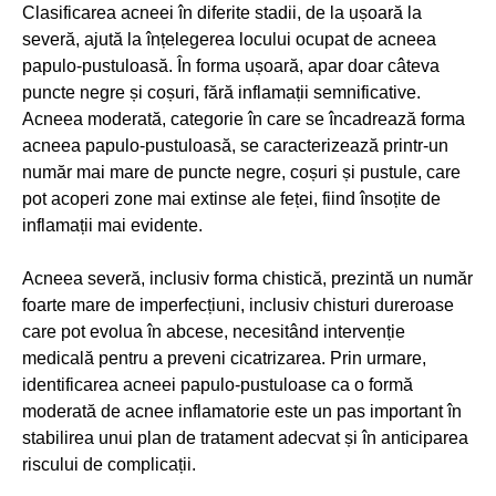
Clasificarea acneei în diferite stadii, de la ușoară la
severă, ajută la înțelegerea locului ocupat de acneea
papulo-pustuloasă. În forma ușoară, apar doar câteva
puncte negre și coșuri, fără inflamații semnificative.
Acneea moderată, categorie în care se încadrează forma
acneea papulo-pustuloasă, se caracterizează printr-un
număr mai mare de puncte negre, coșuri și pustule, care
pot acoperi zone mai extinse ale feței, fiind însoțite de
inflamații mai evidente.
Acneea severă, inclusiv forma chistică, prezintă un număr
foarte mare de imperfecțiuni, inclusiv chisturi dureroase
care pot evolua în abcese, necesitând intervenție
medicală pentru a preveni cicatrizarea. Prin urmare,
identificarea acneei papulo-pustuloase ca o formă
moderată de acnee inflamatorie este un pas important în
stabilirea unui plan de tratament adecvat și în anticiparea
riscului de complicații.