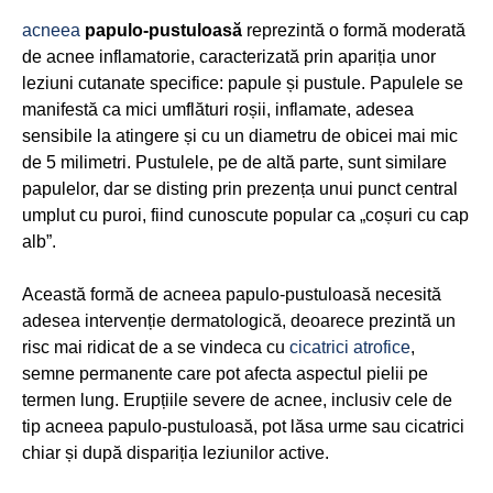
acneea
papulo-pustuloasă
reprezintă o formă moderată
de acnee inflamatorie, caracterizată prin apariția unor
leziuni cutanate specifice: papule și pustule. Papulele se
manifestă ca mici umflături roșii, inflamate, adesea
sensibile la atingere și cu un diametru de obicei mai mic
de 5 milimetri. Pustulele, pe de altă parte, sunt similare
papulelor, dar se disting prin prezența unui punct central
umplut cu puroi, fiind cunoscute popular ca „coșuri cu cap
alb”.
Această formă de acneea papulo-pustuloasă necesită
adesea intervenție dermatologică, deoarece prezintă un
risc mai ridicat de a se vindeca cu
cicatrici atrofice
,
semne permanente care pot afecta aspectul pielii pe
termen lung. Erupțiile severe de acnee, inclusiv cele de
tip acneea papulo-pustuloasă, pot lăsa urme sau cicatrici
chiar și după dispariția leziunilor active.