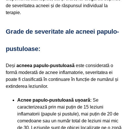
de severitatea acneei și de răspunsul individual la
terapie.
Grade de severitate ale acneei papulo-
pustuloase:
Deși
acneea papulo-pustuloasă
este considerată o
formă moderată de acnee inflamatorie, severitatea ei
poate fi clasificată în continuare în funcție de numărul și
extinderea leziunilor.
Acnee papulo-pustuloasă ușoară:
Se
caracterizează prin mai puțin de 15 leziuni
inflamatorii (papule și pustule), mai puțin de 20 de
comedoane sau un număr total de leziuni mai mic
de 30. Leziunile sunt de obicei localizate pe o zonă