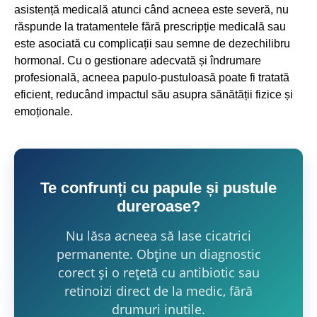
asistență medicală atunci când acneea este severă, nu
răspunde la tratamentele fără prescripție medicală sau
este asociată cu complicații sau semne de dezechilibru
hormonal. Cu o gestionare adecvată și îndrumare
profesională, acneea papulo-pustuloasă poate fi tratată
eficient, reducând impactul său asupra sănătății fizice și
emoționale.
Te confrunți cu papule și pustule
dureroase?
Nu lăsa acneea să lase cicatrici
permanente. Obține un diagnostic
corect și o rețetă cu antibiotic sau
retinoizi direct de la medic, fără
drumuri inutile.