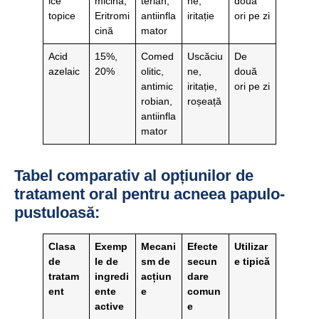
ice
micină,
terian,
ne,
două
topice
Eritromi
antiinfla
iritație
ori pe zi
cină
mator
Acid
15%,
Comed
Uscăciu
De
azelaic
20%
olitic,
ne,
două
antimic
iritație,
ori pe zi
robian,
roșeață
antiinfla
mator
Tabel comparativ al opțiunilor de
tratament oral pentru acneea papulo-
pustuloasă:
Clasa
Exemp
Mecani
Efecte
Utilizar
de
le de
sm de
secun
e tipică
tratam
ingredi
acțiun
dare
ent
ente
e
comun
active
e