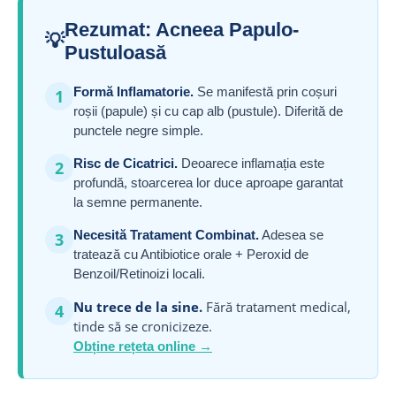
Rezumat: Acneea Papulo-
💡
Pustuloasă
Formă Inflamatorie.
Se manifestă prin coșuri
1
roșii (papule) și cu cap alb (pustule). Diferită de
punctele negre simple.
Risc de Cicatrici.
Deoarece inflamația este
2
profundă, stoarcerea lor duce aproape garantat
la semne permanente.
Necesită Tratament Combinat.
Adesea se
3
tratează cu Antibiotice orale + Peroxid de
Benzoil/Retinoizi locali.
Nu trece de la sine.
Fără tratament medical,
4
tinde să se cronicizeze.
Obține rețeta online →