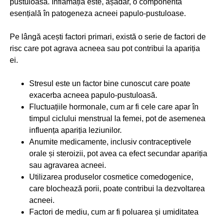
pustuloasă. Inflamația este, așadar, o componentă
esențială în patogeneza acneei papulo-pustuloase.
Pe lângă acești factori primari, există o serie de factori de
risc care pot agrava acneea sau pot contribui la apariția
ei.
Stresul este un factor bine cunoscut care poate
exacerba acneea papulo-pustuloasă.
Fluctuațiile hormonale, cum ar fi cele care apar în
timpul ciclului menstrual la femei, pot de asemenea
influența apariția leziunilor.
Anumite medicamente, inclusiv contraceptivele
orale și steroizii, pot avea ca efect secundar apariția
sau agravarea acneei.
Utilizarea produselor cosmetice comedogenice,
care blochează porii, poate contribui la dezvoltarea
acneei.
Factori de mediu, cum ar fi poluarea și umiditatea