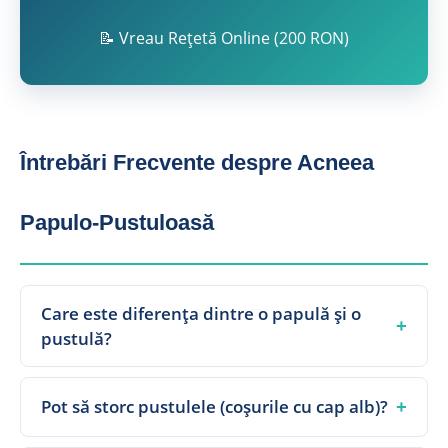
📝 Vreau Rețetă Online (200 RON)
Întrebări Frecvente despre Acneea
Papulo-Pustuloasă
Care este diferența dintre o papulă și o
+
pustulă?
+
Pot să storc pustulele (coșurile cu cap alb)?