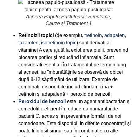
Acneea Papulo-Pustuloasă: Simptome,
Cauze și Tratament 1
Retinoizii topici
(de exemplu,
tretinoin
,
adapalen
,
tazaroten
,
isotretinoin topic
) sunt derivați ai
vitaminei A care ajută la exfolierea pielii, prevenind
blocarea porilor și reducând inflamația. Sunt
considerați esențiali în tratamentul pe termen lung
al acneei, iar îmbunătățirile se observă de obicei
după 8-12 săptămâni de utilizare. Exemple de
combinații disponibile includ clindamicină +
tretinoin și adapalenă + peroxid de benzoil.
Peroxidul de benzoil
este un agent antibacterian și
comedolitic eficient în reducerea numărului de
bacterii
C. acnes
și în prevenirea formării de noi
comedoane. Este disponibil în diferite concentrații și
poate fi folosit singur sau în combinație cu alte