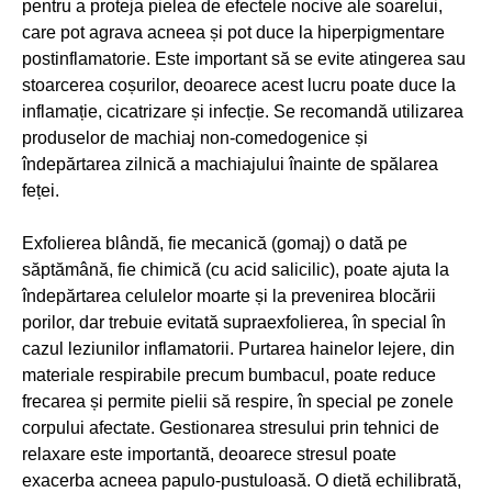
pentru a proteja pielea de efectele nocive ale soarelui,
care pot agrava acneea și pot duce la hiperpigmentare
postinflamatorie. Este important să se evite atingerea sau
stoarcerea coșurilor, deoarece acest lucru poate duce la
inflamație, cicatrizare și infecție. Se recomandă utilizarea
produselor de machiaj non-comedogenice și
îndepărtarea zilnică a machiajului înainte de spălarea
feței.
Exfolierea blândă, fie mecanică (gomaj) o dată pe
săptămână, fie chimică (cu acid salicilic), poate ajuta la
îndepărtarea celulelor moarte și la prevenirea blocării
porilor, dar trebuie evitată supraexfolierea, în special în
cazul leziunilor inflamatorii. Purtarea hainelor lejere, din
materiale respirabile precum bumbacul, poate reduce
frecarea și permite pielii să respire, în special pe zonele
corpului afectate. Gestionarea stresului prin tehnici de
relaxare este importantă, deoarece stresul poate
exacerba acneea papulo-pustuloasă. O dietă echilibrată,