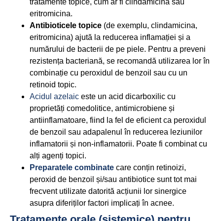
tratamente topice, cum ar fi clindamicina sau
eritromicina.
Antibioticele topice
(de exemplu, clindamicina,
eritromicina) ajută la reducerea inflamației și a
numărului de bacterii de pe piele. Pentru a preveni
rezistența bacteriană, se recomandă utilizarea lor în
combinație cu peroxidul de benzoil sau cu un
retinoid topic.
Acidul azelaic
este un acid dicarboxilic cu
proprietăți comedolitice, antimicrobiene și
antiinflamatoare, fiind la fel de eficient ca peroxidul
de benzoil sau adapalenul în reducerea leziunilor
inflamatorii și non-inflamatorii. Poate fi combinat cu
alți agenți topici.
Preparatele combinate
care conțin retinoizi,
peroxid de benzoil și/sau antibiotice sunt tot mai
frecvent utilizate datorită acțiunii lor sinergice
asupra diferiților factori implicați în acnee.
Tratamente orale (sistemice) pentru