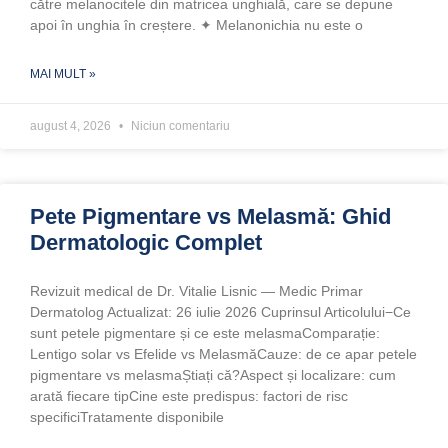
către melanocitele din matricea unghială, care se depune
apoi în unghia în creștere. ✦ Melanonichia nu este o
MAI MULT »
august 4, 2026
Niciun comentariu
Pete Pigmentare vs Melasmă: Ghid
Dermatologic Complet
Revizuit medical de Dr. Vitalie Lisnic — Medic Primar
Dermatolog Actualizat: 26 iulie 2026 Cuprinsul Articolului−Ce
sunt petele pigmentare și ce este melasmaComparație:
Lentigo solar vs Efelide vs MelasmăCauze: de ce apar petele
pigmentare vs melasmaȘtiați că?Aspect și localizare: cum
arată fiecare tipCine este predispus: factori de risc
specificiTratamente disponibile