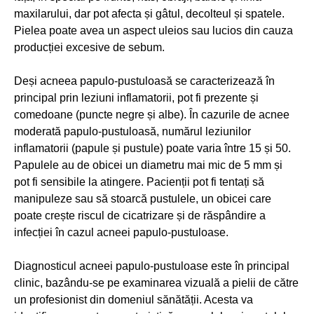
maxilarului, dar pot afecta și gâtul, decolteul și spatele.
Pielea poate avea un aspect uleios sau lucios din cauza
producției excesive de sebum.
Deși acneea papulo-pustuloasă se caracterizează în
principal prin leziuni inflamatorii, pot fi prezente și
comedoane (puncte negre și albe). În cazurile de acnee
moderată papulo-pustuloasă, numărul leziunilor
inflamatorii (papule și pustule) poate varia între 15 și 50.
Papulele au de obicei un diametru mai mic de 5 mm și
pot fi sensibile la atingere. Pacienții pot fi tentați să
manipuleze sau să stoarcă pustulele, un obicei care
poate crește riscul de cicatrizare și de răspândire a
infecției în cazul acneei papulo-pustuloase.
Diagnosticul acneei papulo-pustuloase este în principal
clinic, bazându-se pe examinarea vizuală a pielii de către
un profesionist din domeniul sănătății. Acesta va