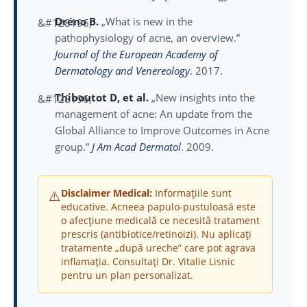
Dréno B.
„What is new in the
pathophysiology of acne, an overview.”
Journal of the European Academy of
Dermatology and Venereology
. 2017.
Thiboutot D, et al.
„New insights into the
management of acne: An update from the
Global Alliance to Improve Outcomes in Acne
group.”
J Am Acad Dermatol
. 2009.
⚠️
Disclaimer Medical:
Informațiile sunt
educative. Acneea papulo-pustuloasă este
o afecțiune medicală ce necesită tratament
prescris (antibiotice/retinoizi). Nu aplicați
tratamente „după ureche” care pot agrava
inflamația. Consultați Dr. Vitalie Lisnic
pentru un plan personalizat.