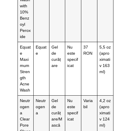
with
10%
Benz
oyl
Perox
ide
Equat
Equat
Gel
Nu
37
5,5 oz
e
e
de
este
RON
(apro
Maxi
curăț
specif
ximati
mum
are
icat
v 163
Stren
ml)
gth
Acne
Wash
Neutr
Neutr
Gel
Nu
Varia
4,2 oz
ogen
ogen
de
este
bil
(apro
a
a
curăț
specif
ximati
Clear
are/M
icat
v 124
Pore
ască
ml)