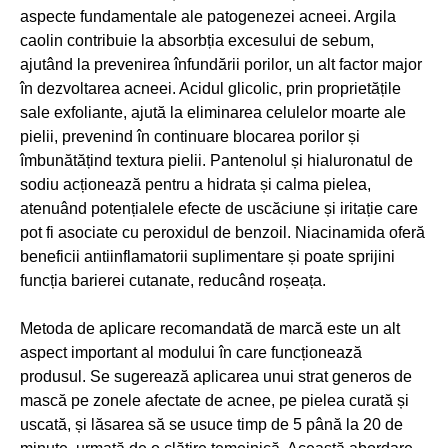
aspecte fundamentale ale patogenezei acneei. Argila
caolin contribuie la absorbția excesului de sebum,
ajutând la prevenirea înfundării porilor, un alt factor major
în dezvoltarea acneei. Acidul glicolic, prin proprietățile
sale exfoliante, ajută la eliminarea celulelor moarte ale
pielii, prevenind în continuare blocarea porilor și
îmbunătățind textura pielii. Pantenolul și hialuronatul de
sodiu acționează pentru a hidrata și calma pielea,
atenuând potențialele efecte de uscăciune și iritație care
pot fi asociate cu peroxidul de benzoil. Niacinamida oferă
beneficii antiinflamatorii suplimentare și poate sprijini
funcția barierei cutanate, reducând roșeața.
Metoda de aplicare recomandată de marcă este un alt
aspect important al modului în care funcționează
produsul. Se sugerează aplicarea unui strat generos de
mască pe zonele afectate de acnee, pe pielea curată și
uscată, și lăsarea să se usuce timp de 5 până la 20 de