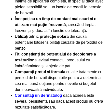
înainte de aplicarea completă, în special dacă aveți
pielea sensibilă sau un istoric de reacții la peroxidul
de benzoil.
Începeți cu un timp de contact mai scurt și o
utilizare mai puțin frecventă
, crescând treptat
frecvența și durata, în funcție de toleranță.
Utilizați zilnic protecție solară
din cauza
potențialei fotosensibilități cauzate de peroxidul de
benzoil.
Fiți conștienți de potențialul de decolorare a
țesăturilor
și evitați contactul produsului cu
îmbrăcămintea și lenjeria de pat.
Comparați prețul și formula
cu alte tratamente cu
peroxid de benzoil disponibile pentru a determina
cea mai bună opțiune pentru nevoile și bugetul
dumneavoastră individuale.
Consultați un dermatolog
dacă acneea este
severă, persistentă sau dacă acest produs nu oferă
rezultate satisfăcătoare.