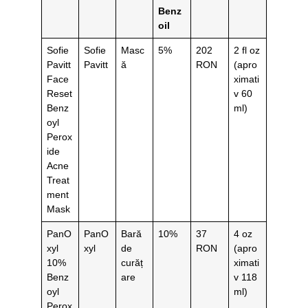
Benz
oil
Sofie
Sofie
Masc
5%
202
2 fl oz
Pavitt
Pavitt
ă
RON
(apro
Face
ximati
Reset
v 60
Benz
ml)
oyl
Perox
ide
Acne
Treat
ment
Mask
PanO
PanO
Bară
10%
37
4 oz
xyl
xyl
de
RON
(apro
10%
curăț
ximati
Benz
are
v 118
oyl
ml)
Perox