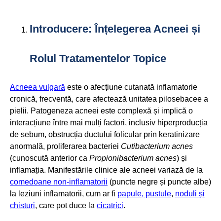
Introducere: Înțelegerea Acneei și
Rolul Tratamentelor Topice
Acneea vulgară
este o afecțiune cutanată inflamatorie
cronică, frecventă, care afectează unitatea pilosebacee a
pielii. Patogeneza acneei este complexă și implică o
interacțiune între mai mulți factori, inclusiv hiperproducția
de sebum, obstrucția ductului folicular prin keratinizare
anormală, proliferarea bacteriei
Cutibacterium acnes
(cunoscută anterior ca
Propionibacterium acnes
) și
inflamația. Manifestările clinice ale acneei variază de la
comedoane non-inflamatorii
(puncte negre și puncte albe)
la leziuni inflamatorii, cum ar fi
papule, pustule
,
noduli și
chisturi
, care pot duce la
cicatrici
.