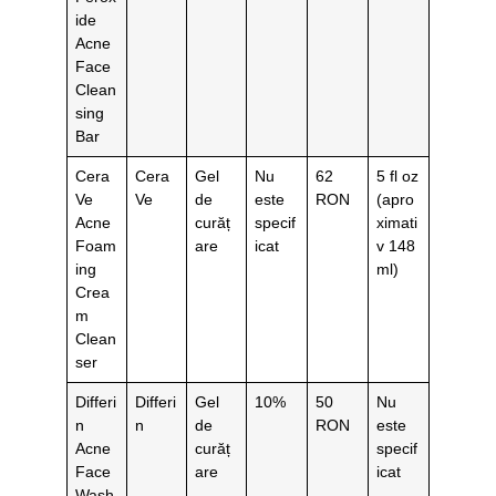
ide
Acne
Face
Clean
sing
Bar
Cera
Cera
Gel
Nu
62
5 fl oz
Ve
Ve
de
este
RON
(apro
Acne
curăț
specif
ximati
Foam
are
icat
v 148
ing
ml)
Crea
m
Clean
ser
Differi
Differi
Gel
10%
50
Nu
n
n
de
RON
este
Acne
curăț
specif
Face
are
icat
Wash