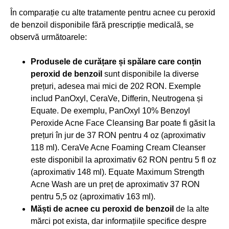
În comparație cu alte tratamente pentru acnee cu peroxid
de benzoil disponibile fără prescripție medicală, se
observă următoarele:
Produsele de curățare și spălare care conțin
peroxid de benzoil
sunt disponibile la diverse
prețuri, adesea mai mici de 202 RON. Exemple
includ PanOxyl, CeraVe, Differin, Neutrogena și
Equate. De exemplu, PanOxyl 10% Benzoyl
Peroxide Acne Face Cleansing Bar poate fi găsit la
prețuri în jur de 37 RON pentru 4 oz (aproximativ
118 ml). CeraVe Acne Foaming Cream Cleanser
este disponibil la aproximativ 62 RON pentru 5 fl oz
(aproximativ 148 ml). Equate Maximum Strength
Acne Wash are un preț de aproximativ 37 RON
pentru 5,5 oz (aproximativ 163 ml).
Măști de acnee cu peroxid de benzoil
de la alte
mărci pot exista, dar informațiile specifice despre