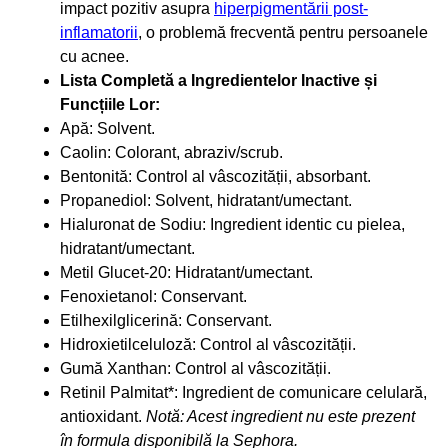
impact pozitiv asupra
hiperpigmentării post-
inflamatorii
, o problemă frecventă pentru persoanele
cu acnee.
Lista Completă a Ingredientelor Inactive și
Funcțiile Lor:
Apă: Solvent.
Caolin: Colorant, abraziv/scrub.
Bentonită: Control al vâscozității, absorbant.
Propanediol: Solvent, hidratant/umectant.
Hialuronat de Sodiu: Ingredient identic cu pielea,
hidratant/umectant.
Metil Glucet-20: Hidratant/umectant.
Fenoxietanol: Conservant.
Etilhexilglicerină: Conservant.
Hidroxietilceluloză: Control al vâscozității.
Gumă Xanthan: Control al vâscozității.
Retinil Palmitat*: Ingredient de comunicare celulară,
antioxidant.
Notă: Acest ingredient nu este prezent
în formula disponibilă la Sephora.