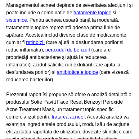
Managementul acneei depinde de severitatea afecțiunii și
poate include o combinație de
tratamente topice
și
sistemice
. Pentru acneea ușoară până la moderată,
tratamentele topice reprezintă adesea prima linie de
apărare. Acestea includ diverse clase de medicamente,
cum ar fi
retinoizii
(care ajută la desfundarea porilor și
reduc inflamația),
peroxidul de benzoil
(care are
proprietăți antibacteriene și ajută la reducerea
inflamației), acidul salicilic (un exfoliant care ajută la
desfundarea porilor) și
antibioticele topice
(care vizează
reducerea bacteriilor).
Prezentul raport își propune să ofere o analiză detaliată a
produsului Sofie Pavitt Face Reset Benzoyl Peroxide
Acne Treatment Mask, un tratament topic specific
comercializat pentru
tratarea acneei
. Această analiză va
examina ingredientele produsului, modul său de acțiune,
eficacitatea raportată de utilizatori, dovezile științifice care