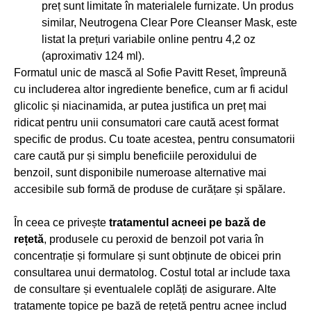
preț sunt limitate în materialele furnizate. Un produs
similar, Neutrogena Clear Pore Cleanser Mask, este
listat la prețuri variabile online pentru 4,2 oz
(aproximativ 124 ml).
Formatul unic de mască al Sofie Pavitt Reset, împreună
cu includerea altor ingrediente benefice, cum ar fi acidul
glicolic și niacinamida, ar putea justifica un preț mai
ridicat pentru unii consumatori care caută acest format
specific de produs. Cu toate acestea, pentru consumatorii
care caută pur și simplu beneficiile peroxidului de
benzoil, sunt disponibile numeroase alternative mai
accesibile sub formă de produse de curățare și spălare.
În ceea ce privește
tratamentul acneei pe bază de
rețetă
, produsele cu peroxid de benzoil pot varia în
concentrație și formulare și sunt obținute de obicei prin
consultarea unui dermatolog. Costul total ar include taxa
de consultare și eventualele coplăți de asigurare. Alte
tratamente topice pe bază de rețetă pentru acnee includ