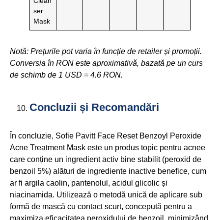
Clean
ser
Mask
Notă: Prețurile pot varia în funcție de retailer și promoții.
Conversia în RON este aproximativă, bazată pe un curs
de schimb de 1 USD = 4.6 RON.
Concluzii și Recomandări
În concluzie, Sofie Pavitt Face Reset Benzoyl Peroxide
Acne Treatment Mask este un produs topic pentru acnee
care conține un ingredient activ bine stabilit (peroxid de
benzoil 5%) alături de ingrediente inactive benefice, cum
ar fi argila caolin, pantenolul, acidul glicolic și
niacinamida. Utilizează o metodă unică de aplicare sub
formă de mască cu contact scurt, concepută pentru a
maximiza eficacitatea peroxidului de benzoil, minimizând