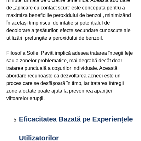
minute, urmată de o clătire temeinică. Această abordare
de „aplicare cu contact scurt” este concepută pentru a
maximiza beneficiile peroxidului de benzoil, minimizând
în același timp riscul de iritație și potențialul de
decolorare a țesăturilor, efecte secundare cunoscute ale
utilizării prelungite a peroxidului de benzoil.
Filosofia Sofiei Pavitt implică adesea tratarea întregii fețe
sau a zonelor problematice, mai degrabă decât doar
tratarea punctuală a coșurilor individuale. Această
abordare recunoaște că dezvoltarea acneei este un
proces care se desfășoară în timp, iar tratarea întregii
zone afectate poate ajuta la prevenirea apariției
viitoarelor erupții.
Eficacitatea Bazată pe Experiențele
Utilizatorilor