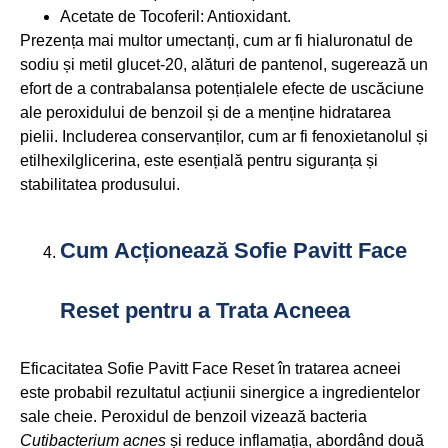
Acetate de Tocoferil: Antioxidant.
Prezența mai multor umectanți, cum ar fi hialuronatul de
sodiu și metil glucet-20, alături de pantenol, sugerează un
efort de a contrabalansa potențialele efecte de uscăciune
ale peroxidului de benzoil și de a menține hidratarea
pielii. Includerea conservanților, cum ar fi fenoxietanolul și
etilhexilglicerina, este esențială pentru siguranța și
stabilitatea produsului.
Cum Acționează Sofie Pavitt Face
Reset pentru a Trata Acneea
Eficacitatea Sofie Pavitt Face Reset în tratarea acneei
este probabil rezultatul acțiunii sinergice a ingredientelor
sale cheie. Peroxidul de benzoil vizează bacteria
Cutibacterium acnes
și reduce inflamația, abordând două