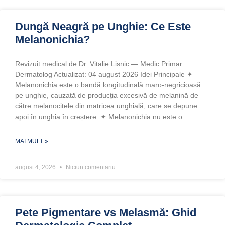
Dungă Neagră pe Unghie: Ce Este
Melanonichia?
Revizuit medical de Dr. Vitalie Lisnic — Medic Primar
Dermatolog Actualizat: 04 august 2026 Idei Principale ✦
Melanonichia este o bandă longitudinală maro-negricioasă
pe unghie, cauzată de producția excesivă de melanină de
către melanocitele din matricea unghială, care se depune
apoi în unghia în creștere. ✦ Melanonichia nu este o
MAI MULT »
august 4, 2026
Niciun comentariu
Pete Pigmentare vs Melasmă: Ghid