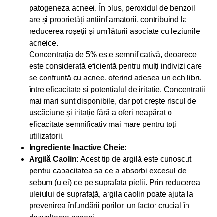
patogeneza acneei. În plus, peroxidul de benzoil
are și proprietăți antiinflamatorii, contribuind la
reducerea roșeții și umflăturii asociate cu leziunile
acneice.
Concentrația de 5% este semnificativă, deoarece
este considerată eficientă pentru mulți indivizi care
se confruntă cu acnee, oferind adesea un echilibru
între eficacitate și potențialul de iritație. Concentrații
mai mari sunt disponibile, dar pot crește riscul de
uscăciune și iritație fără a oferi neapărat o
eficacitate semnificativ mai mare pentru toți
utilizatorii.
Ingrediente Inactive Cheie:
Argilă Caolin:
Acest tip de argilă este cunoscut
pentru capacitatea sa de a absorbi excesul de
sebum (ulei) de pe suprafața pielii. Prin reducerea
uleiului de suprafață, argila caolin poate ajuta la
prevenirea înfundării porilor, un factor crucial în