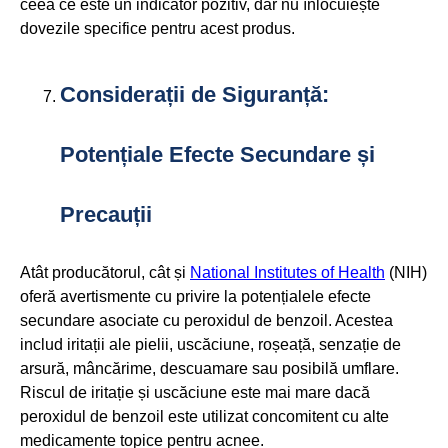
ceea ce este un indicator pozitiv, dar nu înlocuiește
dovezile specifice pentru acest produs.
Considerații de Siguranță:
Potențiale Efecte Secundare și
Precauții
Atât producătorul, cât și
National Institutes of Health
(NIH)
oferă avertismente cu privire la potențialele efecte
secundare asociate cu peroxidul de benzoil. Acestea
includ iritații ale pielii, uscăciune, roșeață, senzație de
arsură, mâncărime, descuamare sau posibilă umflare.
Riscul de iritație și uscăciune este mai mare dacă
peroxidul de benzoil este utilizat concomitent cu alte
medicamente topice pentru acnee.