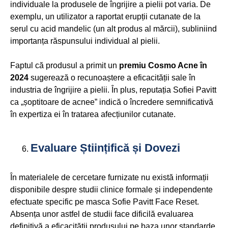
individuale la produsele de îngrijire a pielii pot varia. De
exemplu, un utilizator a raportat erupții cutanate de la
serul cu acid mandelic (un alt produs al mărcii), subliniind
importanța răspunsului individual al pielii.
Faptul că produsul a primit un
premiu Cosmo Acne în
2024
sugerează o recunoaștere a eficacității sale în
industria de îngrijire a pielii. În plus, reputația Sofiei Pavitt
ca „șoptitoare de acnee” indică o încredere semnificativă
în expertiza ei în tratarea afecțiunilor cutanate.
Evaluare Științifică și Dovezi
În materialele de cercetare furnizate nu există informații
disponibile despre studii clinice formale și independente
efectuate specific pe masca Sofie Pavitt Face Reset.
Absența unor astfel de studii face dificilă evaluarea
definitivă a eficacității produsului pe baza unor standarde