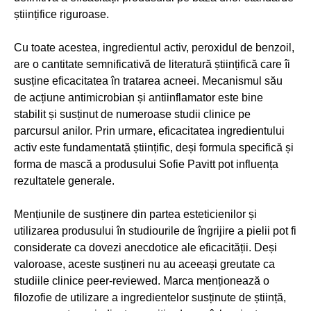
științifice riguroase.
Cu toate acestea, ingredientul activ, peroxidul de benzoil,
are o cantitate semnificativă de literatură științifică care îi
susține eficacitatea în tratarea acneei. Mecanismul său
de acțiune antimicrobian și antiinflamator este bine
stabilit și susținut de numeroase studii clinice pe
parcursul anilor. Prin urmare, eficacitatea ingredientului
activ este fundamentată științific, deși formula specifică și
forma de mască a produsului Sofie Pavitt pot influența
rezultatele generale.
Mențiunile de susținere din partea esteticienilor și
utilizarea produsului în studiourile de îngrijire a pielii pot fi
considerate ca dovezi anecdotice ale eficacității. Deși
valoroase, aceste susțineri nu au aceeași greutate ca
studiile clinice peer-reviewed. Marca menționează o
filozofie de utilizare a ingredientelor susținute de știință,