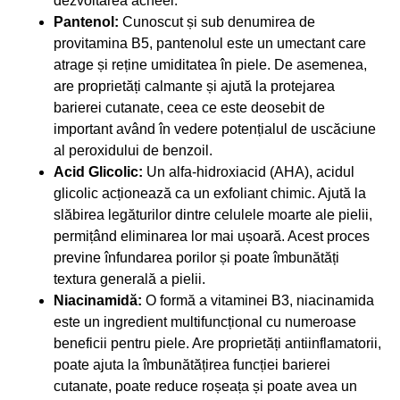
dezvoltarea acneei.
Pantenol:
Cunoscut și sub denumirea de
provitamina B5, pantenolul este un umectant care
atrage și reține umiditatea în piele. De asemenea,
are proprietăți calmante și ajută la protejarea
barierei cutanate, ceea ce este deosebit de
important având în vedere potențialul de uscăciune
al peroxidului de benzoil.
Acid Glicolic:
Un alfa-hidroxiacid (AHA), acidul
glicolic acționează ca un exfoliant chimic. Ajută la
slăbirea legăturilor dintre celulele moarte ale pielii,
permițând eliminarea lor mai ușoară. Acest proces
previne înfundarea porilor și poate îmbunătăți
textura generală a pielii.
Niacinamidă:
O formă a vitaminei B3, niacinamida
este un ingredient multifuncțional cu numeroase
beneficii pentru piele. Are proprietăți antiinflamatorii,
poate ajuta la îmbunătățirea funcției barierei
cutanate, poate reduce roșeața și poate avea un