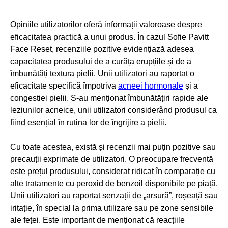
Opiniile utilizatorilor oferă informații valoroase despre
eficacitatea practică a unui produs. În cazul Sofie Pavitt
Face Reset, recenziile pozitive evidențiază adesea
capacitatea produsului de a curăța erupțiile și de a
îmbunătăți textura pielii. Unii utilizatori au raportat o
eficacitate specifică împotriva
acneei hormonale
și a
congestiei pielii. S-au menționat îmbunătățiri rapide ale
leziunilor acneice, unii utilizatori considerând produsul ca
fiind esențial în rutina lor de îngrijire a pielii.
Cu toate acestea, există și recenzii mai puțin pozitive sau
precauții exprimate de utilizatori. O preocupare frecventă
este prețul produsului, considerat ridicat în comparație cu
alte tratamente cu peroxid de benzoil disponibile pe piață.
Unii utilizatori au raportat senzații de „arsură”, roșeață sau
iritație, în special la prima utilizare sau pe zone sensibile
ale feței. Este important de menționat că reacțiile