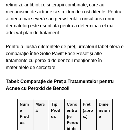
retinoizi, antibiotice și terapii combinate, care au
mecanisme de acțiune și structuri de cost diferite. Pentru
acneea mai severă sau persistentă, consultarea unui
dermatolog este esențială pentru a determina cel mai
adecvat plan de tratament.
Pentru a ilustra diferențele de preț, următorul tabel oferă o
comparație între Sofie Pavitt Face Reset și alte
tratamente cu peroxid de benzoil menționate în
materialele de cercetare:
Tabel: Comparație de Preț a Tratamentelor pentru
Acnee cu Peroxid de Benzoil
Num
Marc
Tip
Conc
Preț
Dime
e
ă
Prod
entra
(apro
nsiun
Prod
us
ție
x.)
e
us
Perox
id de